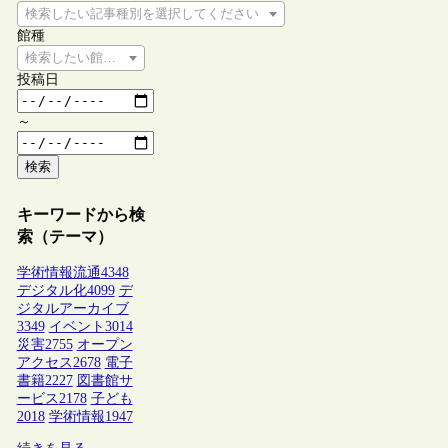
検索したい記事種別を選択してください
館種
検索したい館種を選択してください
投稿日
～
検索
キーワードから検
索（テーマ）
学術情報流通
4348
デジタル化
4099
デ
ジタルアーカイブ
3349
イベント
3014
災害
2755
オープン
アクセス
2678
電子
書籍
2227
図書館サ
ービス
2178
子ども
2018
学術情報
1947