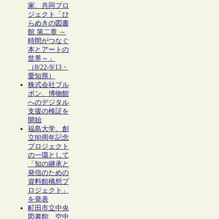
家、共同プロ
ジェクト「ひ
らめきの図書
館 第二章 ～
時間がつなぐ
本とアートの
世界～」
（8/22-9/13・
愛知県）
株式会社ブル
ボン、博物館
へのデジタル
支援の検証を
開始
福島大学、創
立80周年記念
プロジェクト
の一環として
「知の継承と
発信のための
資料館構想プ
ロジェクト」
を発表
町田市立中央
図書館、空中