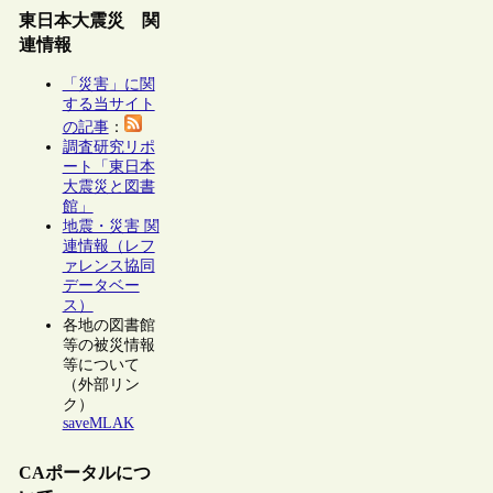
東日本大震災 関
連情報
「災害」に関
する当サイト
の記事
：
調査研究リポ
ート「東日本
大震災と図書
館」
地震・災害 関
連情報（レフ
ァレンス協同
データベー
ス）
各地の図書館
等の被災情報
等について
（外部リン
ク）
saveMLAK
CAポータルにつ