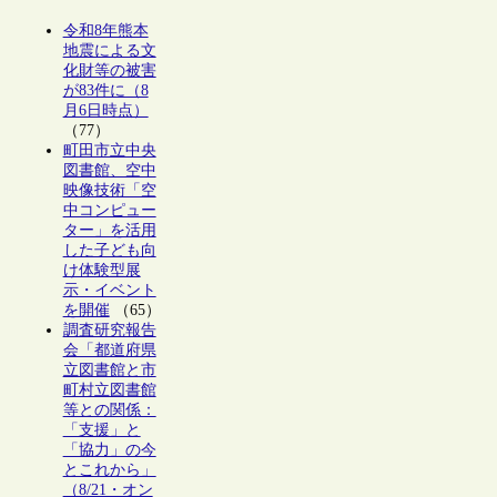
令和8年熊本
地震による文
化財等の被害
が83件に（8
月6日時点）
（77）
町田市立中央
図書館、空中
映像技術「空
中コンピュー
ター」を活用
した子ども向
け体験型展
示・イベント
を開催
（65）
調査研究報告
会「都道府県
立図書館と市
町村立図書館
等との関係：
「支援」と
「協力」の今
とこれから」
（8/21・オン