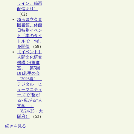
ライン、録画
配信あり）
（62）
埼玉県立久喜
図書館、休館
日特別イベン
ト「本のタイ
トルで一句!」
を開催
（59）
【イベント】
人間文化研究
機構DH推進
室、「第5回
DH若手の会
（2026夏）―
デジタル・ヒ
ューマニティ
ーズで“繋が
る×広がる”人
文学―」
（8/24-25・大
阪府）
（53）
続きを見る