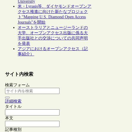
University
米・Lyrasis等、ダイヤモンドオープンア
クセス推進に向けた新たなプロジェク
ト“Mapping U.S. Diamond Open Access
Journals”を開始
オーストラリアとニュージーランドの
大学、オープンアクセス出版に係る大
手出版社との交渉についての共同声明
を発表
アジアにおけるオープンアクセス（記
事紹介）
サイト内検索
検索フォーム
詳細検索
タイトル
本文
記事種別