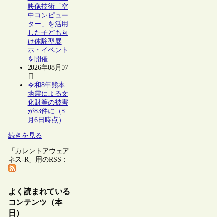
映像技術「空
中コンピュー
ター」を活用
した子ども向
け体験型展
示・イベント
を開催
2026年08月07
日
令和8年熊本
地震による文
化財等の被害
が83件に（8
月6日時点）
続きを見る
「カレントアウェア
ネス-R」用のRSS：
よく読まれている
コンテンツ（本
日）