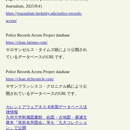
Journalism, 2025/8/4）
https://journalism.berkeley.edu/police-records-
access/
Police Records Access Project database
https://clean.latimes.com/
※ロサンゼルス・タイムズ紙により公開され
ているデータベースのURLです。
Police Records Access Project database
https://clean.sfchronicle.com/
※サンフランシスコ・クロニクル紙により公
開されているデータベースのURLです。
カレントアウェアネス-R
米国
データベース
法
律情報
九州大学附属図書館、絵図・古地図・廣瀬文
庫本『筑前名所図会』等を「九大コレクショ
ン」で公開