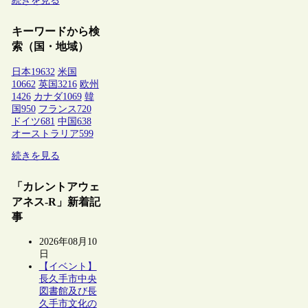
続きを見る
キーワードから検
索（国・地域）
日本
19632
米国
10662
英国
3216
欧州
1426
カナダ
1069
韓
国
950
フランス
720
ドイツ
681
中国
638
オーストラリア
599
続きを見る
「カレントアウェ
アネス-R」新着記
事
2026年08月10
日
【イベント】
長久手市中央
図書館及び長
久手市文化の