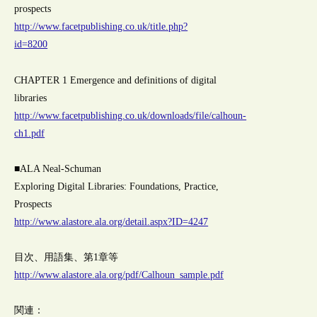
prospects
http://www.facetpublishing.co.uk/title.php?
id=8200
CHAPTER 1 Emergence and definitions of digital
libraries
http://www.facetpublishing.co.uk/downloads/file/calhoun-
ch1.pdf
■ALA Neal-Schuman
Exploring Digital Libraries: Foundations, Practice,
Prospects
http://www.alastore.ala.org/detail.aspx?ID=4247
目次、用語集、第1章等
http://www.alastore.ala.org/pdf/Calhoun_sample.pdf
関連：