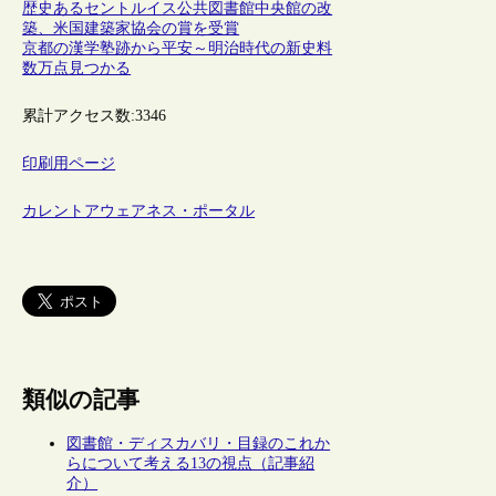
歴史あるセントルイス公共図書館中央館の改
築、米国建築家協会の賞を受賞
京都の漢学塾跡から平安～明治時代の新史料
数万点見つかる
累計アクセス数:
3346
印刷用ページ
カレントアウェアネス・ポータル
類似の記事
図書館・ディスカバリ・目録のこれか
らについて考える13の視点（記事紹
介）