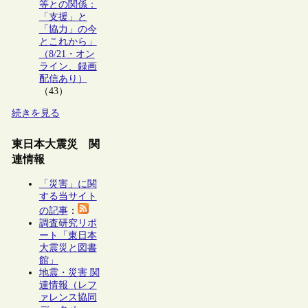
等との関係：
「支援」と
「協力」の今
とこれから」
（8/21・オン
ライン、録画
配信あり）
（43）
続きを見る
東日本大震災 関
連情報
「災害」に関
する当サイト
の記事
：
調査研究リポ
ート「東日本
大震災と図書
館」
地震・災害 関
連情報（レフ
ァレンス協同