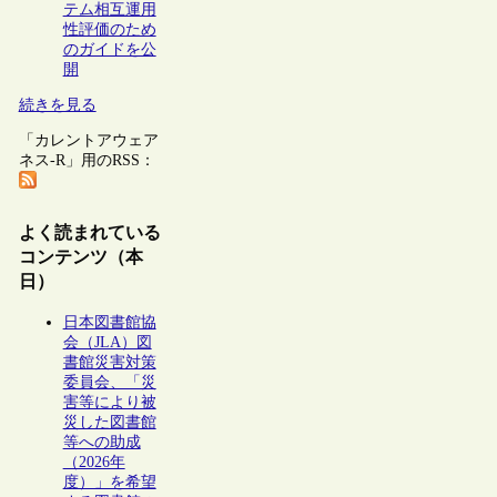
テム相互運用
性評価のため
のガイドを公
開
続きを見る
「カレントアウェア
ネス-R」用のRSS：
よく読まれている
コンテンツ（本
日）
日本図書館協
会（JLA）図
書館災害対策
委員会、「災
害等により被
災した図書館
等への助成
（2026年
度）」を希望