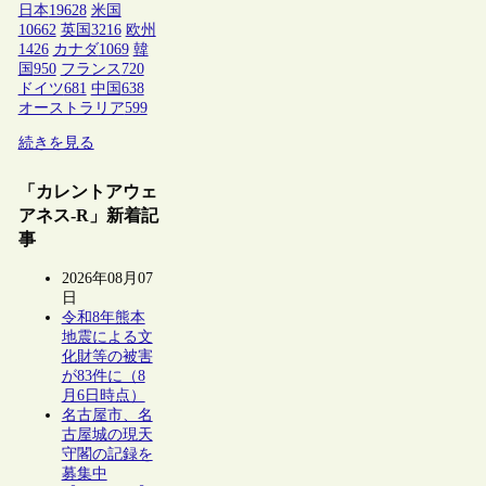
日本
19628
米国
10662
英国
3216
欧州
1426
カナダ
1069
韓
国
950
フランス
720
ドイツ
681
中国
638
オーストラリア
599
続きを見る
「カレントアウェ
アネス-R」新着記
事
2026年08月07
日
令和8年熊本
地震による文
化財等の被害
が83件に（8
月6日時点）
名古屋市、名
古屋城の現天
守閣の記録を
募集中