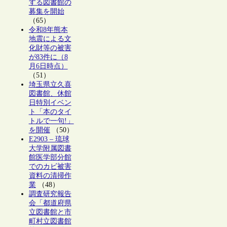
する図書館の
募集を開始
（65）
令和8年熊本
地震による文
化財等の被害
が83件に（8
月6日時点）
（51）
埼玉県立久喜
図書館、休館
日特別イベン
ト「本のタイ
トルで一句!」
を開催
（50）
E2903 – 琉球
大学附属図書
館医学部分館
でのカビ被害
資料の清掃作
業
（48）
調査研究報告
会「都道府県
立図書館と市
町村立図書館