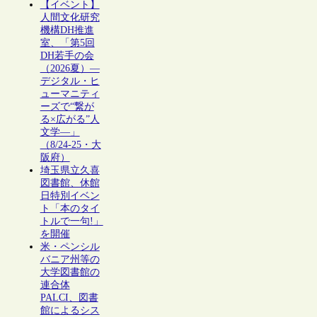
【イベント】
人間文化研究
機構DH推進
室、「第5回
DH若手の会
（2026夏）―
デジタル・ヒ
ューマニティ
ーズで“繋が
る×広がる”人
文学―」
（8/24-25・大
阪府）
埼玉県立久喜
図書館、休館
日特別イベン
ト「本のタイ
トルで一句!」
を開催
米・ペンシル
バニア州等の
大学図書館の
連合体
PALCI、図書
館によるシス