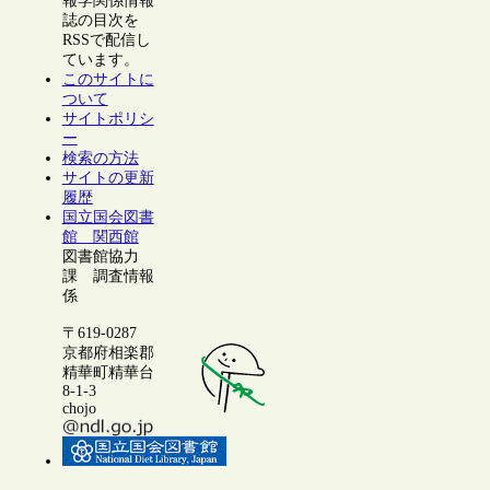
報学関係情報
誌の目次を
RSSで配信し
ています。
このサイトに
ついて
サイトポリシ
ー
検索の方法
サイトの更新
履歴
国立国会図書
館 関西館
図書館協力
課 調査情報
係
〒619-0287
京都府相楽郡
精華町精華台
8-1-3
chojo