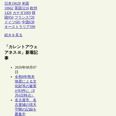
日本
19628
米国
10662
英国
3216
欧州
1426
カナダ
1069
韓
国
950
フランス
720
ドイツ
681
中国
638
オーストラリア
599
続きを見る
「カレントアウェ
アネス-R」新着記
事
2026年08月07
日
令和8年熊本
地震による文
化財等の被害
が83件に（8
月6日時点）
名古屋市、名
古屋城の現天
守閣の記録を
募集中