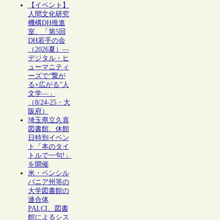
【イベント】
人間文化研究
機構DH推進
室、「第5回
DH若手の会
（2026夏）―
デジタル・ヒ
ューマニティ
ーズで“繋が
る×広がる”人
文学―」
（8/24-25・大
阪府）
埼玉県立久喜
図書館、休館
日特別イベン
ト「本のタイ
トルで一句!」
を開催
米・ペンシル
バニア州等の
大学図書館の
連合体
PALCI、図書
館によるシス