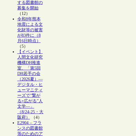
する図書館の
募集を開始
（12）
令和8年熊本
地震による文
化財等の被害
が83件に（8
月6日時点）
（5）
【イベント】
人間文化研究
機構DH推進
室、「第5回
DH若手の会
（2026夏）―
デジタル・ヒ
ューマニティ
ーズで“繋が
る×広がる”人
文学―」
（8/24-25・大
阪府）
（4）
E2904 – フラ
ンスの図書館
等のためのア