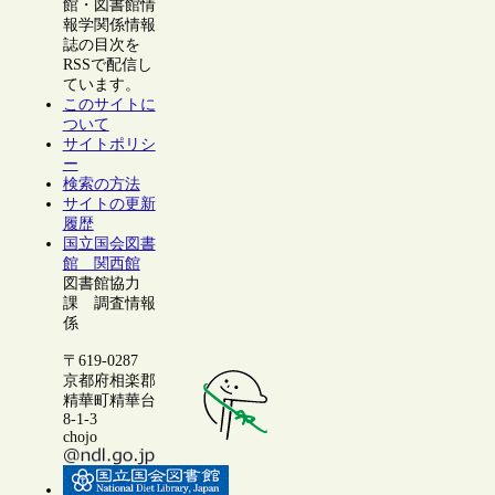
館・図書館情
報学関係情報
誌の目次を
RSSで配信し
ています。
このサイトに
ついて
サイトポリシ
ー
検索の方法
サイトの更新
履歴
国立国会図書
館 関西館
図書館協力
課 調査情報
係
〒619-0287
京都府相楽郡
精華町精華台
8-1-3
chojo