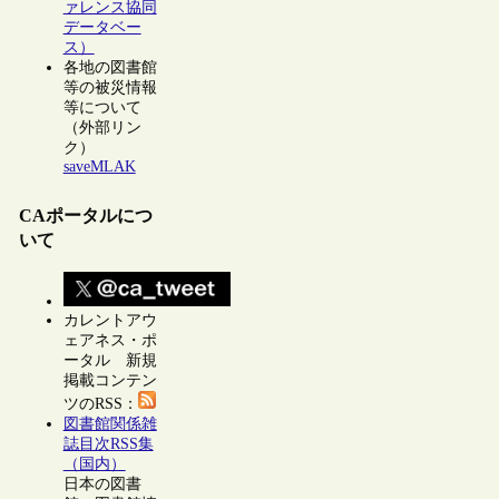
ァレンス協同
データベー
ス）
各地の図書館
等の被災情報
等について
（外部リン
ク）
saveMLAK
CAポータルにつ
いて
カレントアウ
ェアネス・ポ
ータル 新規
掲載コンテン
ツのRSS：
図書館関係雑
誌目次RSS集
（国内）
日本の図書