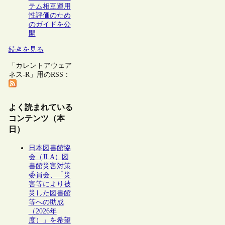
テム相互運用
性評価のため
のガイドを公
開
続きを見る
「カレントアウェア
ネス-R」用のRSS：
よく読まれている
コンテンツ（本
日）
日本図書館協
会（JLA）図
書館災害対策
委員会、「災
害等により被
災した図書館
等への助成
（2026年
度）」を希望