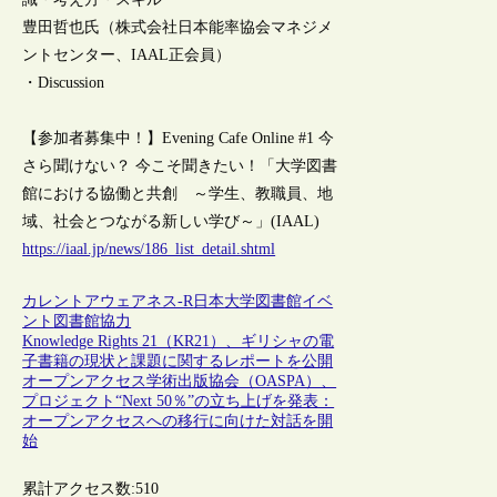
豊田哲也氏（株式会社日本能率協会マネジメ
ントセンター、IAAL正会員）
・Discussion
【参加者募集中！】Evening Cafe Online #1 今
さら聞けない？ 今こそ聞きたい！「大学図書
館における協働と共創 ～学生、教職員、地
域、社会とつながる新しい学び～」(IAAL)
https://iaal.jp/news/186_list_detail.shtml
カレントアウェアネス-R
日本
大学図書館
イベ
ント
図書館協力
Knowledge Rights 21（KR21）、ギリシャの電
子書籍の現状と課題に関するレポートを公開
オープンアクセス学術出版協会（OASPA）、
プロジェクト“Next 50％”の立ち上げを発表：
オープンアクセスへの移行に向けた対話を開
始
累計アクセス数:
510