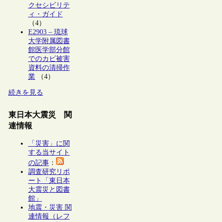
クセシビリテ
ィ・ガイド
（4）
E2903 – 琉球
大学附属図書
館医学部分館
でのカビ被害
資料の清掃作
業
（4）
続きを見る
東日本大震災 関
連情報
「災害」に関
する当サイト
の記事
：
調査研究リポ
ート「東日本
大震災と図書
館」
地震・災害 関
連情報（レフ