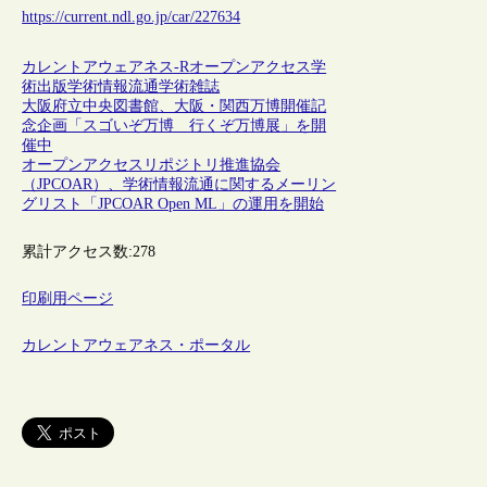
https://current.ndl.go.jp/car/227634
カレントアウェアネス-R
オープンアクセス
学
術出版
学術情報流通
学術雑誌
大阪府立中央図書館、大阪・関西万博開催記
念企画「スゴいぞ万博 行くぞ万博展」を開
催中
オープンアクセスリポジトリ推進協会
（JPCOAR）、学術情報流通に関するメーリン
グリスト「JPCOAR Open ML」の運用を開始
累計アクセス数:
278
印刷用ページ
カレントアウェアネス・ポータル