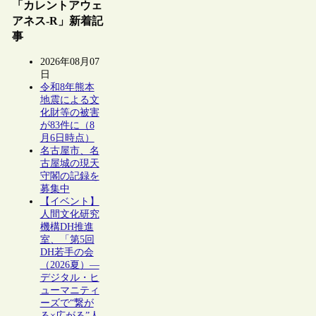
「カレントアウェ
アネス-R」新着記
事
2026年08月07
日
令和8年熊本
地震による文
化財等の被害
が83件に（8
月6日時点）
名古屋市、名
古屋城の現天
守閣の記録を
募集中
【イベント】
人間文化研究
機構DH推進
室、「第5回
DH若手の会
（2026夏）―
デジタル・ヒ
ューマニティ
ーズで“繋が
る×広がる”人