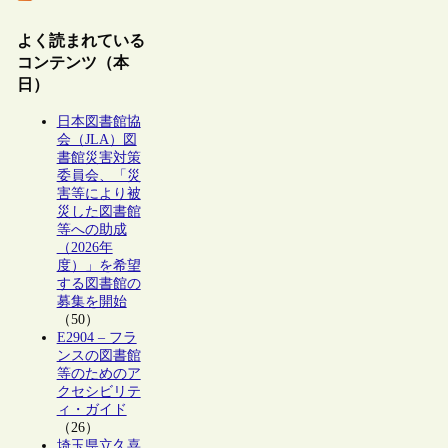
よく読まれている
コンテンツ（本
日）
日本図書館協
会（JLA）図
書館災害対策
委員会、「災
害等により被
災した図書館
等への助成
（2026年
度）」を希望
する図書館の
募集を開始
（50）
E2904 – フラ
ンスの図書館
等のためのア
クセシビリテ
ィ・ガイド
（26）
埼玉県立久喜