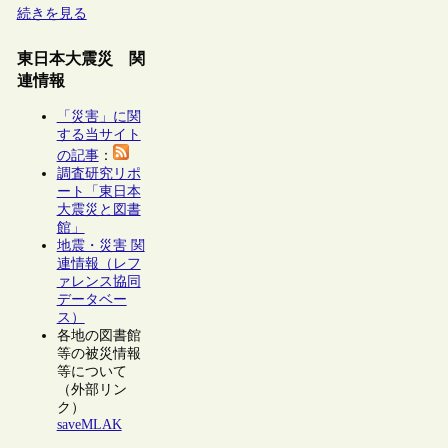
続きを見る
東日本大震災 関
連情報
「災害」に関
する当サイト
の記事
：
調査研究リポ
ート「東日本
大震災と図書
館」
地震・災害 関
連情報（レフ
ァレンス協同
データベー
ス）
各地の図書館
等の被災情報
等について
（外部リン
ク）
saveMLAK