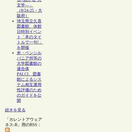
文学―」
（8/24-25・大
阪府）
埼玉県立久喜
図書館、休館
日特別イベン
ト「本のタイ
トルで一句!」
を開催
米・ペンシル
バニア州等の
大学図書館の
連合体
PALCI、図書
館によるシス
テム相互運用
性評価のため
のガイドを公
開
続きを見る
「カレントアウェア
ネス-R」用のRSS：