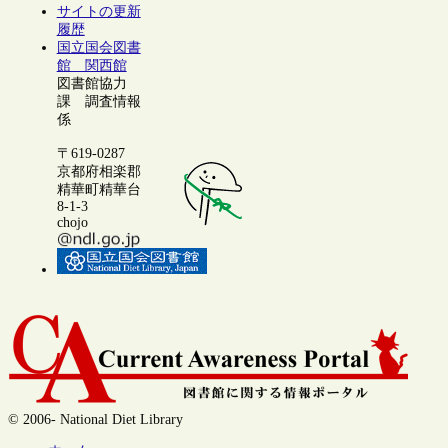
サイトの更新
履歴
国立国会図書
館 関西館
図書館協力
課 調査情報
係
〒619-0287
京都府相楽郡
精華町精華台
8-1-3
chojo
© 2006- National Diet Library