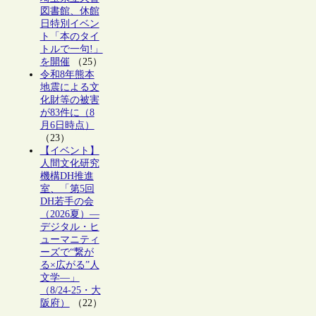
図書館、休館
日特別イベン
ト「本のタイ
トルで一句!」
を開催
（25）
令和8年熊本
地震による文
化財等の被害
が83件に（8
月6日時点）
（23）
【イベント】
人間文化研究
機構DH推進
室、「第5回
DH若手の会
（2026夏）―
デジタル・ヒ
ューマニティ
ーズで“繋が
る×広がる”人
文学―」
（8/24-25・大
阪府）
（22）