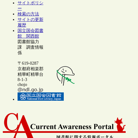
サイトポリシ
ー
検索の方法
サイトの更新
履歴
国立国会図書
館 関西館
図書館協力
課 調査情報
係
〒619-0287
京都府相楽郡
精華町精華台
8-1-3
chojo