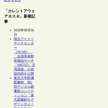
続きを見る
「カレントアウェ
アネス-R」新着記
事
2026年08月06
日
国立アートリ
サーチセンタ
ー
（NCAR）、
「全国美術館
収蔵品サーチ
「SHŪZŌ」活
用講座」の鼎
談内容を公開
東京大学附属
図書館、第2
回デジタル図
書館コンペテ
ィション「東
大図書館をデ
ザインせよ！