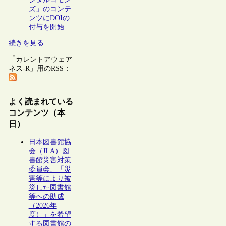
ズ」のコンテ
ンツにDOIの
付与を開始
続きを見る
「カレントアウェア
ネス-R」用のRSS：
よく読まれている
コンテンツ（本
日）
日本図書館協
会（JLA）図
書館災害対策
委員会、「災
害等により被
災した図書館
等への助成
（2026年
度）」を希望
する図書館の