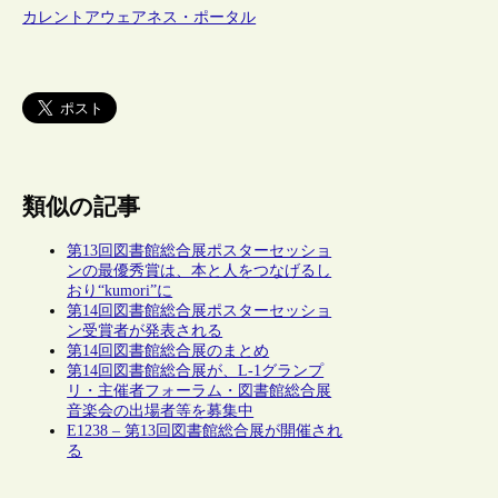
カレントアウェアネス・ポータル
類似の記事
第13回図書館総合展ポスターセッショ
ンの最優秀賞は、本と人をつなげるし
おり“kumori”に
第14回図書館総合展ポスターセッショ
ン受賞者が発表される
第14回図書館総合展のまとめ
第14回図書館総合展が、L-1グランプ
リ・主催者フォーラム・図書館総合展
音楽会の出場者等を募集中
E1238 – 第13回図書館総合展が開催され
る