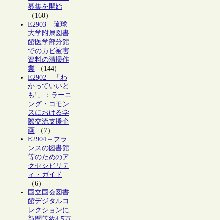
募集を開始
（160）
E2903 – 琉球
大学附属図書
館医学部分館
でのカビ被害
資料の清掃作
業
（144）
E2902 – 「わ
かっていいと
も!」：ラーニ
ング・コモン
ズにおける学
際交流支援企
画
（7）
E2904 – フラ
ンスの図書館
等のためのア
クセシビリテ
ィ・ガイド
（6）
国立国会図書
館デジタルコ
レクションに
新聞等約4.5万