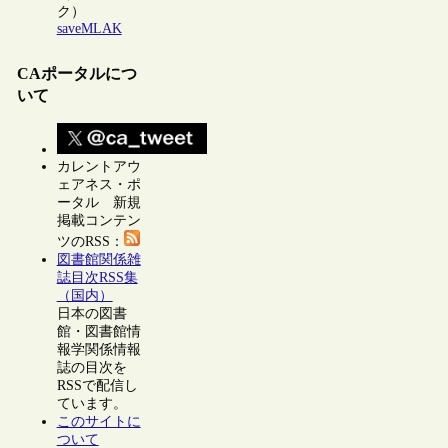
ク）
saveMLAK
CAポータルにつ
いて
カレントアウ
ェアネス・ポ
ータル 新規
掲載コンテン
ツのRSS：
図書館関係雑
誌目次RSS集
（国内）
日本の図書
館・図書館情
報学関係情報
誌の目次を
RSSで配信し
ています。
このサイトに
ついて