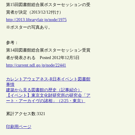
第15回図書館総合展ポスターセッションの受
賞者が決定（2013/12/12付け）
http://2013.libraryfair.jp/node/1975
※ポスターの写真あり。
参考：
第14回図書館総合展ポスターセッション受賞
者が発表される Posted 2012年12月5日
http://current.ndl.go.jp/node/22441
カレントアウェアネス-R
日本
イベント
図書館
事情
建築から見る図書館の歴史（記事紹介）
【イベント】東京文化財研究所の研究会「ア
ート・アーカイヴの諸相」（2/25・東京）
累計アクセス数:
3321
印刷用ページ