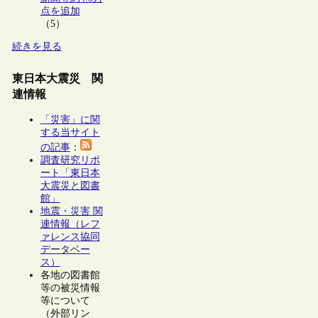
点を追加
（5）
続きを見る
東日本大震災 関
連情報
「災害」に関
する当サイト
の記事
：
調査研究リポ
ート「東日本
大震災と図書
館」
地震・災害 関
連情報（レフ
ァレンス協同
データベー
ス）
各地の図書館
等の被災情報
等について
（外部リン