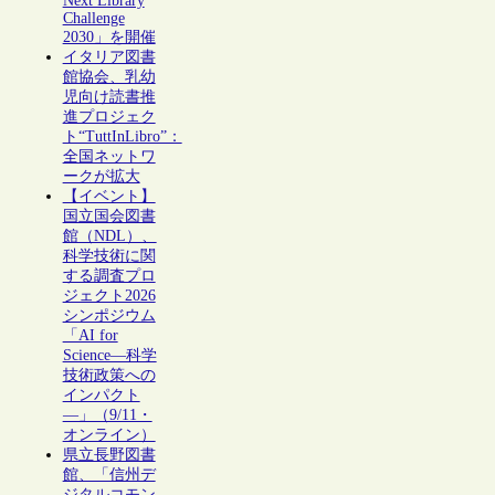
Next Library
Challenge
2030」を開催
イタリア図書
館協会、乳幼
児向け読書推
進プロジェク
ト“TuttInLibro”：
全国ネットワ
ークが拡大
【イベント】
国立国会図書
館（NDL）、
科学技術に関
する調査プロ
ジェクト2026
シンポジウム
「AI for
Science―科学
技術政策への
インパクト
―」（9/11・
オンライン）
県立長野図書
館、「信州デ
ジタルコモン