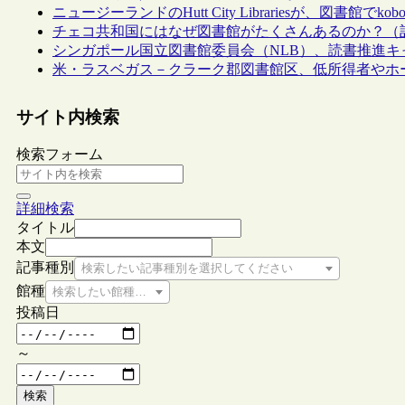
ニュージーランドのHutt City Librariesが、図
チェコ共和国にはなぜ図書館がたくさんあるのか？（
シンガポール国立図書館委員会（NLB）、読書推進キャ
米・ラスベガス－クラーク郡図書館区、低所得者やホ
サイト内検索
検索フォーム
詳細検索
タイトル
本文
記事種別
検索したい記事種別を選択してください
館種
検索したい館種を選択してください
投稿日
～
検索