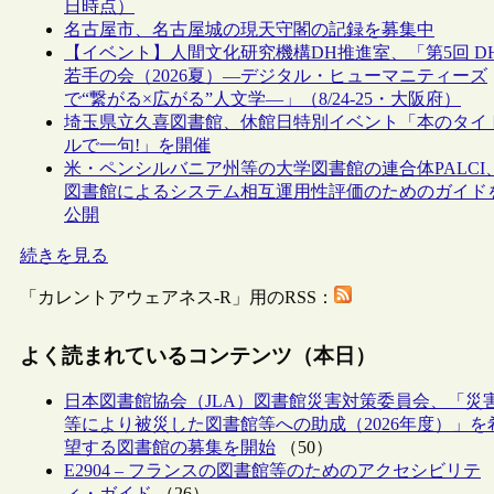
日時点）
名古屋市、名古屋城の現天守閣の記録を募集中
【イベント】人間文化研究機構DH推進室、「第5回 D
若手の会（2026夏）―デジタル・ヒューマニティーズ
で“繋がる×広がる”人文学―」（8/24-25・大阪府）
埼玉県立久喜図書館、休館日特別イベント「本のタイ
ルで一句!」を開催
米・ペンシルバニア州等の大学図書館の連合体PALCI
図書館によるシステム相互運用性評価のためのガイド
公開
続きを見る
「カレントアウェアネス-R」用のRSS：
よく読まれているコンテンツ（本日）
日本図書館協会（JLA）図書館災害対策委員会、「災
等により被災した図書館等への助成（2026年度）」を
望する図書館の募集を開始
（50）
E2904 – フランスの図書館等のためのアクセシビリテ
ィ・ガイド
（26）