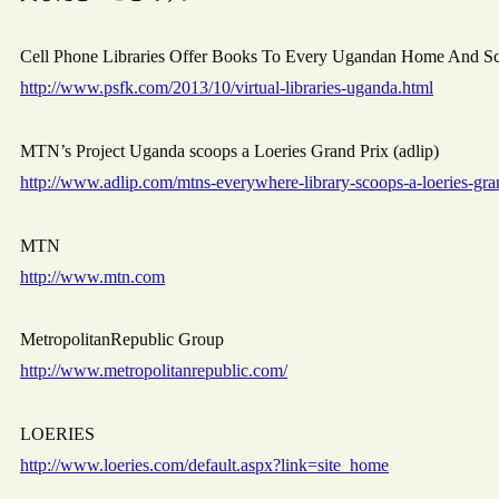
Cell Phone Libraries Offer Books To Every Ugandan Home And S
http://www.psfk.com/2013/10/virtual-libraries-uganda.html
MTN’s Project Uganda scoops a Loeries Grand Prix (adlip)
http://www.adlip.com/mtns-everywhere-library-scoops-a-loeries-gra
MTN
http://www.mtn.com
MetropolitanRepublic Group
http://www.metropolitanrepublic.com/
LOERIES
http://www.loeries.com/default.aspx?link=site_home