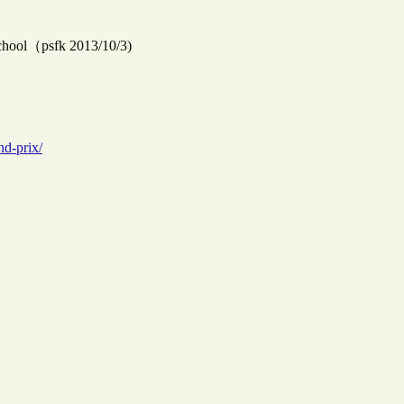
chool（psfk 2013/10/3)
nd-prix/