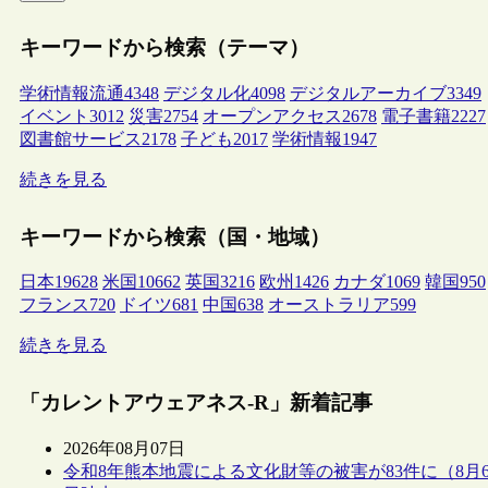
キーワードから検索（テーマ）
学術情報流通
4348
デジタル化
4098
デジタルアーカイブ
3349
イベント
3012
災害
2754
オープンアクセス
2678
電子書籍
2227
図書館サービス
2178
子ども
2017
学術情報
1947
続きを見る
キーワードから検索（国・地域）
日本
19628
米国
10662
英国
3216
欧州
1426
カナダ
1069
韓国
950
フランス
720
ドイツ
681
中国
638
オーストラリア
599
続きを見る
「カレントアウェアネス-R」新着記事
2026年08月07日
令和8年熊本地震による文化財等の被害が83件に（8月