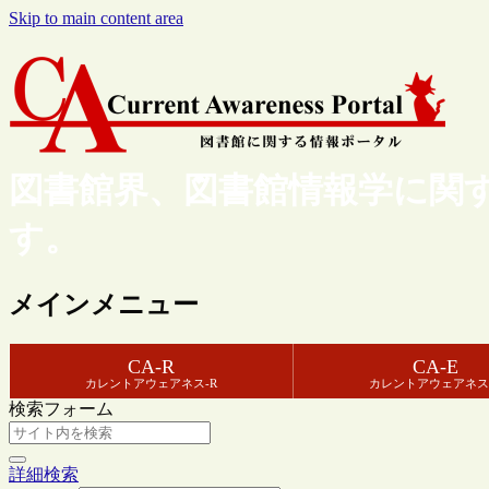
Skip to main content area
図書館界、図書館情報学に関
す。
メインメニュー
CA-R
CA-E
カレントアウェアネス-R
カレントアウェアネス
検索フォーム
詳細検索