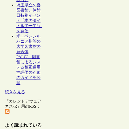
埼玉県立久喜
図書館、休館
日特別イベン
ト「本のタイ
トルで一句!」
を開催
米・ペンシル
バニア州等の
大学図書館の
連合体
PALCI、図書
館によるシス
テム相互運用
性評価のため
のガイドを公
開
続きを見る
「カレントアウェア
ネス-R」用のRSS：
よく読まれている