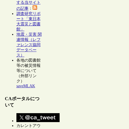
する当サイト
の記事
：
調査研究リポ
ート「東日本
大震災と図書
館」
地震・災害 関
連情報（レフ
ァレンス協同
データベー
ス）
各地の図書館
等の被災情報
等について
（外部リン
ク）
saveMLAK
CAポータルにつ
いて
カレントアウ