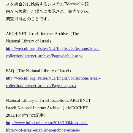
スを統合的に検索するシステム”Merhav”を館
内から検索した場合に表示され、館内でのみ
閲覧可能とのことです。
ARCHINET: Israeli Internet Archive（The
National Library of Israel）
http://web.nli.org.il/sites/NLI/English/collections/israel-
collection/internet_archive/Pages/default.aspx
FAQ（The National Library of Israel）
http://web.nli.org.il/sites/NLI/English/collections/israel-
collection/internet_archive/Pages/faq.aspx
National Library of Israel Establishes ARCHINET,
Israeli National Internet Archive（infoDOCKET
2013/10/4付けの記事）
http://www.infodocket.com/2013/10/04/national-
library-of-israel-establishes-archinet-israels-