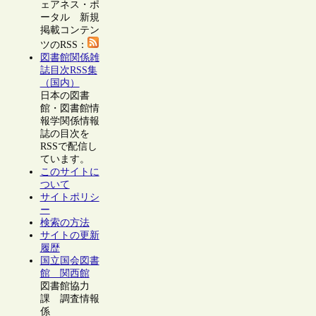
ェアネス・ポ
ータル 新規
掲載コンテン
ツのRSS：
図書館関係雑
誌目次RSS集
（国内）
日本の図書
館・図書館情
報学関係情報
誌の目次を
RSSで配信し
ています。
このサイトに
ついて
サイトポリシ
ー
検索の方法
サイトの更新
履歴
国立国会図書
館 関西館
図書館協力
課 調査情報
係