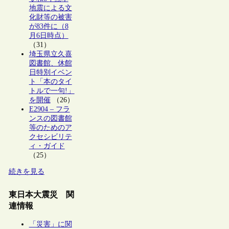
地震による文
化財等の被害
が83件に（8
月6日時点）
（31）
埼玉県立久喜
図書館、休館
日特別イベン
ト「本のタイ
トルで一句!」
を開催
（26）
E2904 – フラ
ンスの図書館
等のためのア
クセシビリテ
ィ・ガイド
（25）
続きを見る
東日本大震災 関
連情報
「災害」に関