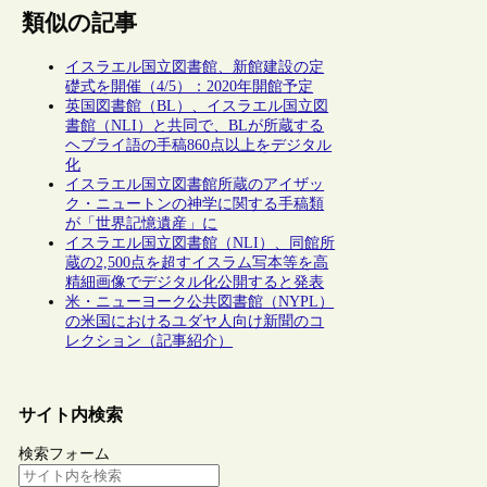
類似の記事
イスラエル国立図書館、新館建設の定
礎式を開催（4/5）：2020年開館予定
英国図書館（BL）、イスラエル国立図
書館（NLI）と共同で、BLが所蔵する
ヘブライ語の手稿860点以上をデジタル
化
イスラエル国立図書館所蔵のアイザッ
ク・ニュートンの神学に関する手稿類
が「世界記憶遺産」に
イスラエル国立図書館（NLI）、同館所
蔵の2,500点を超すイスラム写本等を高
精細画像でデジタル化公開すると発表
米・ニューヨーク公共図書館（NYPL）
の米国におけるユダヤ人向け新聞のコ
レクション（記事紹介）
サイト内検索
検索フォーム