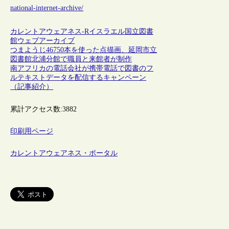
national-internet-archive/
カレントアウェアネス-R
イスラエル
国立図書
館
ウェブアーカイブ
つまようじ46750本を使った点描画、延岡市立
図書館北浦分館で職員と来館者が制作
南アフリカの電話会社が携帯電話で図書のフ
ルテキストデータを配信するキャンペーン
（記事紹介）
累計アクセス数:
3882
印刷用ページ
カレントアウェアネス・ポータル