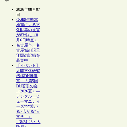
2026年08月07
日
令和8年熊本
地震による文
化財等の被害
が83件に（8
月6日時点）
名古屋市、名
古屋城の現天
守閣の記録を
募集中
【イベント】
人間文化研究
機構DH推進
室、「第5回
DH若手の会
（2026夏）―
デジタル・ヒ
ューマニティ
ーズで“繋が
る×広がる”人
文学―」
（8/24-25・大
阪府）