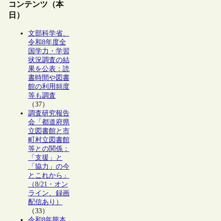
コンテンツ（本
日）
文部科学省、
令和8年度全
国学力・学習
状況調査の結
果を公表：読
書時間や図書
館の利用頻度
等も調査
（37）
調査研究報告
会「都道府県
立図書館と市
町村立図書館
等との関係：
「支援」と
「協力」の今
とこれから」
（8/21・オン
ライン、録画
配信あり）
（33）
令和8年熊本