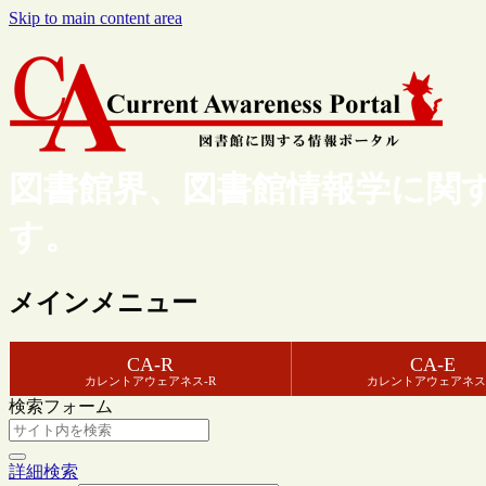
Skip to main content area
図書館界、図書館情報学に関
す。
メインメニュー
CA-R
CA-E
カレントアウェアネス-R
カレントアウェアネス
検索フォーム
詳細検索