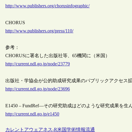
http://www.publishers.org/chorusinfographic/
CHORUS
http://www.publishers.org/press/110/
参考：
CHORUSに署名した出版社等、65機関に（米国）
http://current.ndl.go.jp/node/23779
出版社・学協会が公的助成研究成果のパブリックアクセス拡大
http://current.ndl.go.jp/node/23696
E1450 – FundRef―その研究助成はどのような研究成果を
http://current.ndl.go.jp/e1450
カレントアウェアネス-R
米国
学術情報流通