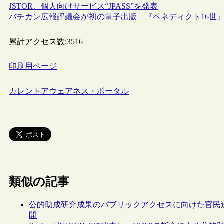
JSTOR、個人向けサービス“JPASS”を発表
バチカン広報評議会が初の電子出版 『ベネディクト16世
累計アクセス数:
3516
印刷用ページ
カレントアウェアネス・ポータル
類似の記事
公的助成研究成果のパブリックアクセスに向けた官民連
開