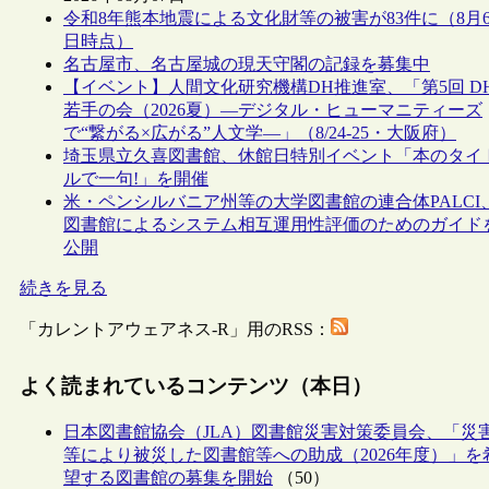
令和8年熊本地震による文化財等の被害が83件に（8月
日時点）
名古屋市、名古屋城の現天守閣の記録を募集中
【イベント】人間文化研究機構DH推進室、「第5回 D
若手の会（2026夏）―デジタル・ヒューマニティーズ
で“繋がる×広がる”人文学―」（8/24-25・大阪府）
埼玉県立久喜図書館、休館日特別イベント「本のタイ
ルで一句!」を開催
米・ペンシルバニア州等の大学図書館の連合体PALCI
図書館によるシステム相互運用性評価のためのガイド
公開
続きを見る
「カレントアウェアネス-R」用のRSS：
よく読まれているコンテンツ（本日）
日本図書館協会（JLA）図書館災害対策委員会、「災
等により被災した図書館等への助成（2026年度）」を
望する図書館の募集を開始
（50）