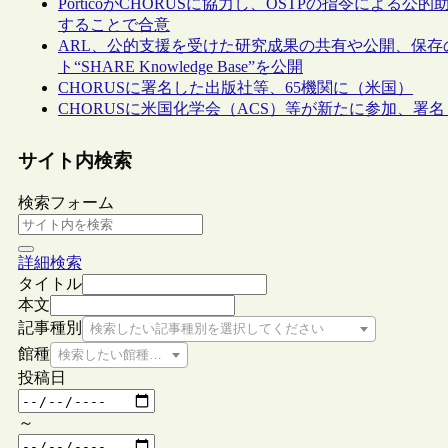
PorticoがCHORUSに協力し、OSTPの指令に
することで合意
ARL、公的支援を受けた研究成果の共有や公開、保存の
ト“SHARE Knowledge Base”を公開
CHORUSに署名した出版社等、65機関に（米国）
CHORUSに米国化学会（ACS）等が新たに参加、署名
サイト内検索
検索フォーム
詳細検索
タイトル
本文
記事種別
検索したい記事種別を選択してください
館種
検索したい館種を選択してください
投稿日
～