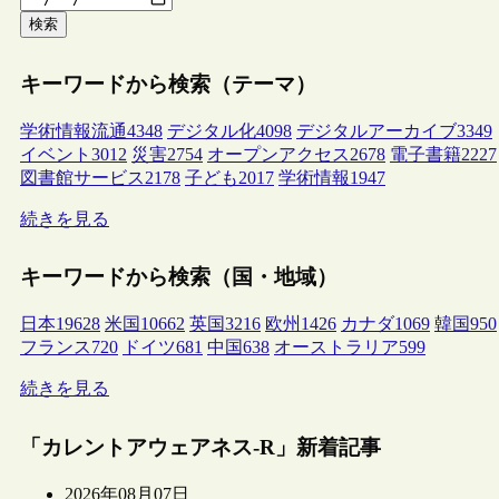
検索
キーワードから検索（テーマ）
学術情報流通
4348
デジタル化
4098
デジタルアーカイブ
3349
イベント
3012
災害
2754
オープンアクセス
2678
電子書籍
2227
図書館サービス
2178
子ども
2017
学術情報
1947
続きを見る
キーワードから検索（国・地域）
日本
19628
米国
10662
英国
3216
欧州
1426
カナダ
1069
韓国
950
フランス
720
ドイツ
681
中国
638
オーストラリア
599
続きを見る
「カレントアウェアネス-R」新着記事
2026年08月07日