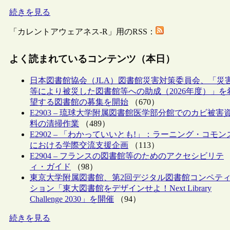
続きを見る
「カレントアウェアネス-R」用のRSS：
よく読まれているコンテンツ（本日）
日本図書館協会（JLA）図書館災害対策委員会、「災
等により被災した図書館等への助成（2026年度）」を
望する図書館の募集を開始
（670）
E2903 – 琉球大学附属図書館医学部分館でのカビ被害
料の清掃作業
（489）
E2902 – 「わかっていいとも!」：ラーニング・コモン
における学際交流支援企画
（113）
E2904 – フランスの図書館等のためのアクセシビリテ
ィ・ガイド
（98）
東京大学附属図書館、第2回デジタル図書館コンペテ
ション「東大図書館をデザインせよ！Next Library
Challenge 2030」を開催
（94）
続きを見る