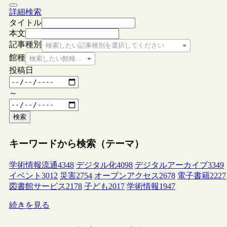
詳細検索
タイトル
本文
記事種別
検索したい記事種別を選択してください
館種
検索したい館種を選択してください
投稿日
～
検索
キーワードから検索（テーマ）
学術情報流通
4348
デジタル化
4098
デジタルアーカイブ
3349
イベント
3012
災害
2754
オープンアクセス
2678
電子書籍
2227
図書館サービス
2178
子ども
2017
学術情報
1947
続きを見る