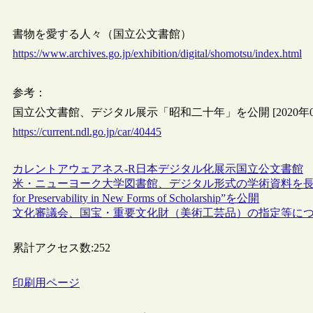
書物を愛する人々（国立公文書館）
https://www.archives.go.jp/exhibition/digital/shomotsu/index.html
参考：
国立公文書館、デジタル展示「昭和二十年」を公開 [2020年03
https://current.ndl.go.jp/car/40445
カレントアウェアネス-R
日本
デジタル化
展示
国立公文書館
米・ニューヨーク大学図書館、デジタル形式の学術資料を長期保存
for Preservability in New Forms of Scholarship”を公開
文化審議会、国宝・重要文化財（美術工芸品）の指定等に
累計アクセス数:
252
印刷用ページ