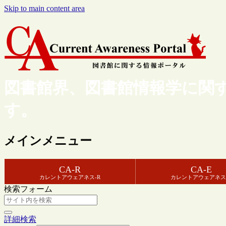
Skip to main content area
図書館界、図書館情報学に関
す。
メインメニュー
CA-R
CA-E
カレントアウェアネス-R
カレントアウェアネス
検索フォーム
詳細検索