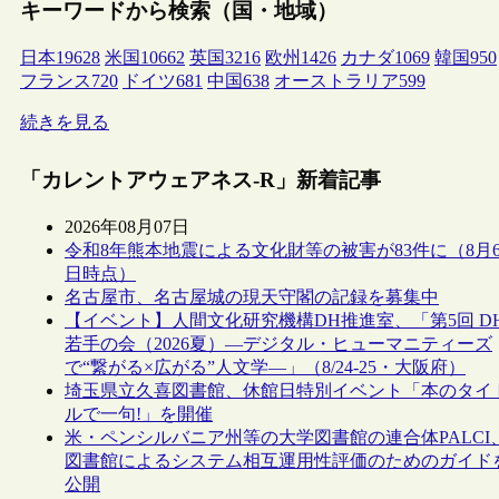
キーワードから検索（国・地域）
日本
19628
米国
10662
英国
3216
欧州
1426
カナダ
1069
韓国
950
フランス
720
ドイツ
681
中国
638
オーストラリア
599
続きを見る
「カレントアウェアネス-R」新着記事
2026年08月07日
令和8年熊本地震による文化財等の被害が83件に（8月
日時点）
名古屋市、名古屋城の現天守閣の記録を募集中
【イベント】人間文化研究機構DH推進室、「第5回 D
若手の会（2026夏）―デジタル・ヒューマニティーズ
で“繋がる×広がる”人文学―」（8/24-25・大阪府）
埼玉県立久喜図書館、休館日特別イベント「本のタイ
ルで一句!」を開催
米・ペンシルバニア州等の大学図書館の連合体PALCI
図書館によるシステム相互運用性評価のためのガイド
公開