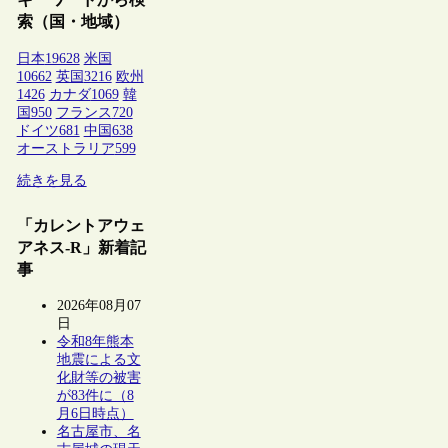
索（国・地域）
日本
19628
米国
10662
英国
3216
欧州
1426
カナダ
1069
韓
国
950
フランス
720
ドイツ
681
中国
638
オーストラリア
599
続きを見る
「カレントアウェ
アネス-R」新着記
事
2026年08月07
日
令和8年熊本
地震による文
化財等の被害
が83件に（8
月6日時点）
名古屋市、名