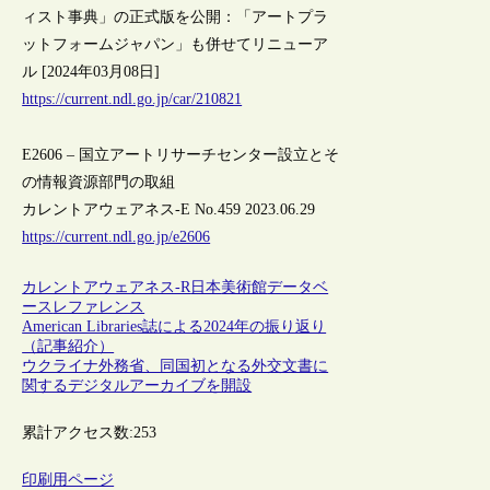
ィスト事典」の正式版を公開：「アートプラ
ットフォームジャパン」も併せてリニューア
ル [2024年03月08日]
https://current.ndl.go.jp/car/210821
E2606 – 国立アートリサーチセンター設立とそ
の情報資源部門の取組
カレントアウェアネス-E No.459 2023.06.29
https://current.ndl.go.jp/e2606
カレントアウェアネス-R
日本
美術館
データベ
ース
レファレンス
American Libraries誌による2024年の振り返り
（記事紹介）
ウクライナ外務省、同国初となる外交文書に
関するデジタルアーカイブを開設
累計アクセス数:
253
印刷用ページ