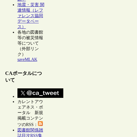
地震・災害 関
連情報（レフ
ァレンス協同
データベー
ス）
各地の図書館
等の被災情報
等について
（外部リン
ク）
saveMLAK
CAポータルにつ
いて
カレントアウ
ェアネス・ポ
ータル 新規
掲載コンテン
ツのRSS：
図書館関係雑
誌目次RSS集