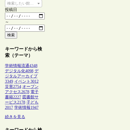
検索したい館種を選択してください
投稿日
～
検索
キーワードから検
索（テーマ）
学術情報流通
4348
デジタル化
4098
デ
ジタルアーカイブ
3349
イベント
3012
災害
2754
オープン
アクセス
2678
電子
書籍
2227
図書館サ
ービス
2178
子ども
2017
学術情報
1947
続きを見る
キーワードから検