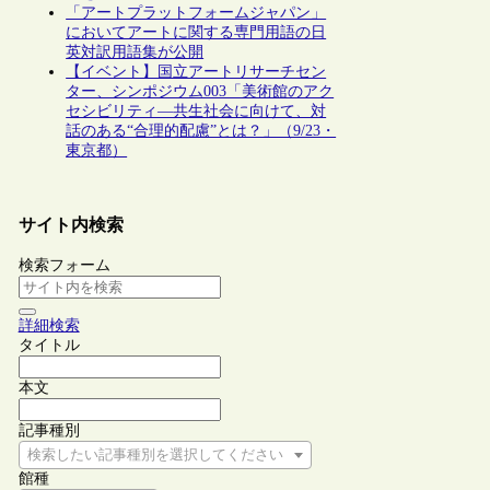
「アートプラットフォームジャパン」
においてアートに関する専門用語の日
英対訳用語集が公開
【イベント】国立アートリサーチセン
ター、シンポジウム003「美術館のアク
セシビリティ―共生社会に向けて、対
話のある“合理的配慮”とは？」（9/23・
東京都）
サイト内検索
検索フォーム
詳細検索
タイトル
本文
記事種別
検索したい記事種別を選択してください
館種