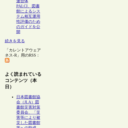
連合体
PALCI、図書
館によるシス
テム相互運用
性評価のため
のガイドを公
開
続きを見る
「カレントアウェア
ネス-R」用のRSS：
よく読まれている
コンテンツ（本
日）
日本図書館協
会（JLA）図
書館災害対策
委員会、「災
害等により被
災した図書館
等への助成