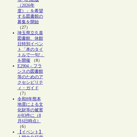
（2026年
度）」を希望
する図書館の
募集を開始
（27）
埼玉県立久喜
図書館、休館
日特別イベン
ト「本のタイ
トルで一句!」
を開催
（8）
E2904 – フラ
ンスの図書館
等のためのア
クセシビリテ
ィ・ガイド
（7）
令和8年熊本
地震による文
化財等の被害
が83件に（8
月6日時点）
（6）
【イベント】