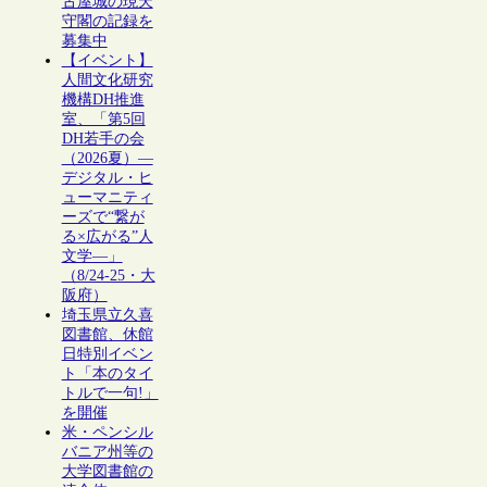
古屋城の現天
守閣の記録を
募集中
【イベント】
人間文化研究
機構DH推進
室、「第5回
DH若手の会
（2026夏）―
デジタル・ヒ
ューマニティ
ーズで“繋が
る×広がる”人
文学―」
（8/24-25・大
阪府）
埼玉県立久喜
図書館、休館
日特別イベン
ト「本のタイ
トルで一句!」
を開催
米・ペンシル
バニア州等の
大学図書館の