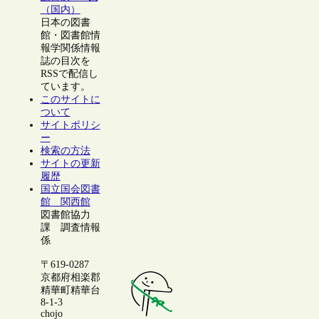
（国内）
日本の図書
館・図書館情
報学関係情報
誌の目次を
RSSで配信し
ています。
このサイトに
ついて
サイトポリシ
ー
検索の方法
サイトの更新
履歴
国立国会図書
館 関西館
図書館協力
課 調査情報
係
〒619-0287
京都府相楽郡
精華町精華台
8-1-3
chojo