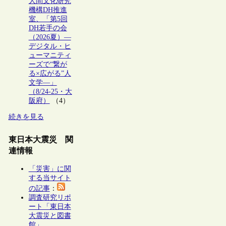
人間文化研究
機構DH推進
室、「第5回
DH若手の会
（2026夏）―
デジタル・ヒ
ューマニティ
ーズで“繋が
る×広がる”人
文学―」
（8/24-25・大
阪府）
（4）
続きを見る
東日本大震災 関
連情報
「災害」に関
する当サイト
の記事
：
調査研究リポ
ート「東日本
大震災と図書
館」