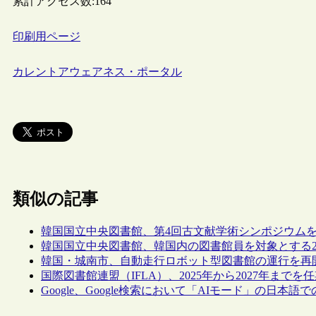
累計アクセス数:
164
印刷用ページ
カレントアウェアネス・ポータル
類似の記事
韓国国立中央図書館、第4回古文献学術シンポジウム
韓国国立中央図書館、韓国内の図書館員を対象とする2
韓国・城南市、自動走行ロボット型図書館の運行を再
国際図書館連盟（IFLA）、2025年から2027年ま
Google、Google検索において「AIモード」の日本