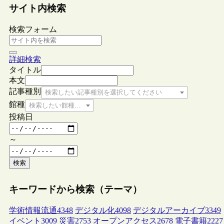
サイト内検索
検索フォーム
詳細検索
タイトル
本文
記事種別
検索したい記事種別を選択してください
館種
検索したい館種を選択してください
投稿日
～
検索
キーワードから検索（テーマ）
学術情報流通
4348
デジタル化
4098
デジタルアーカイブ
3349
イベント
3009
災害
2753
オープンアクセス
2678
電子書籍
2227