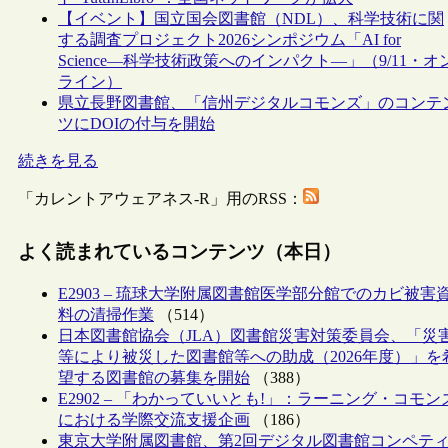
【イベント】国立国会図書館（NDL）、科学技術に関
する調査プロジェクト2026シンポジウム「AI for
Science―科学技術政策へのインパクト―」（9/11・オ
ライン）
県立長野図書館、「信州デジタルコモンズ」のコンテ
ツにDOIの付与を開始
続きを見る
「カレントアウェアネス-R」用のRSS：
よく読まれているコンテンツ（本日）
E2903 – 琉球大学附属図書館医学部分館でのカビ被害
料の清掃作業
（514）
日本図書館協会（JLA）図書館災害対策委員会、「災
等により被災した図書館等への助成（2026年度）」を
望する図書館の募集を開始
（388）
E2902 – 「わかっていいとも!」：ラーニング・コモン
における学際交流支援企画
（186）
東京大学附属図書館、第2回デジタル図書館コンペテ