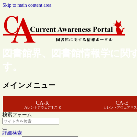
Skip to main content area
図書館界、図書館情報学に関
す。
メインメニュー
CA-R
CA-E
カレントアウェアネス-R
カレントアウェアネス
検索フォーム
詳細検索