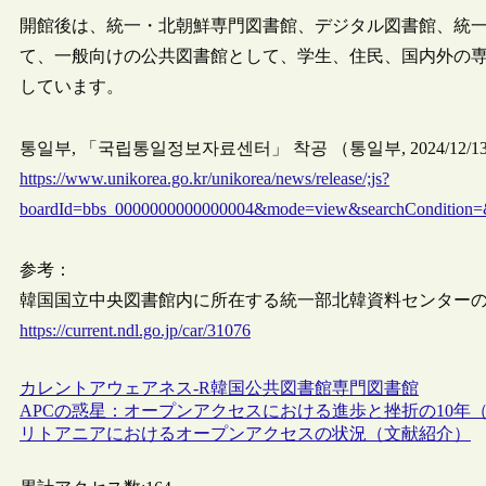
開館後は、統一・北朝鮮専門図書館、デジタル図書館、統
て、一般向けの公共図書館として、学生、住民、国内外の
しています。
통일부, 「국립통일정보자료센터」 착공 （통일부, 2024/12/1
https://www.unikorea.go.kr/unikorea/news/release/;js?
boardId=bbs_0000000000000004&mode=view&searchCondition=
参考：
韓国国立中央図書館内に所在する統一部北韓資料センターの様子（
https://current.ndl.go.jp/car/31076
カレントアウェアネス-R
韓国
公共図書館
専門図書館
APCの惑星：オープンアクセスにおける進歩と挫折の10年
リトアニアにおけるオープンアクセスの状況（文献紹介）