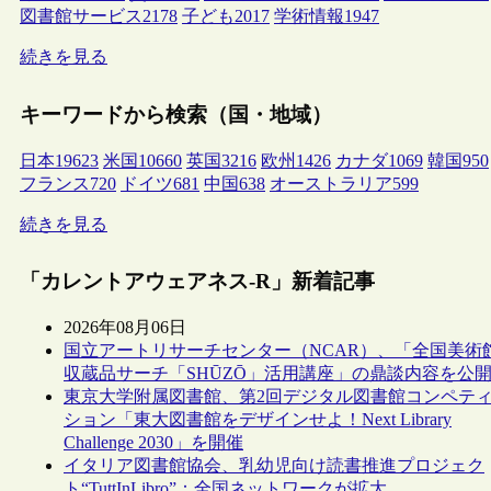
図書館サービス
2178
子ども
2017
学術情報
1947
続きを見る
キーワードから検索（国・地域）
日本
19623
米国
10660
英国
3216
欧州
1426
カナダ
1069
韓国
950
フランス
720
ドイツ
681
中国
638
オーストラリア
599
続きを見る
「カレントアウェアネス-R」新着記事
2026年08月06日
国立アートリサーチセンター（NCAR）、「全国美術
収蔵品サーチ「SHŪZŌ」活用講座」の鼎談内容を公
東京大学附属図書館、第2回デジタル図書館コンペテ
ション「東大図書館をデザインせよ！Next Library
Challenge 2030」を開催
イタリア図書館協会、乳幼児向け読書推進プロジェク
ト“TuttInLibro”：全国ネットワークが拡大