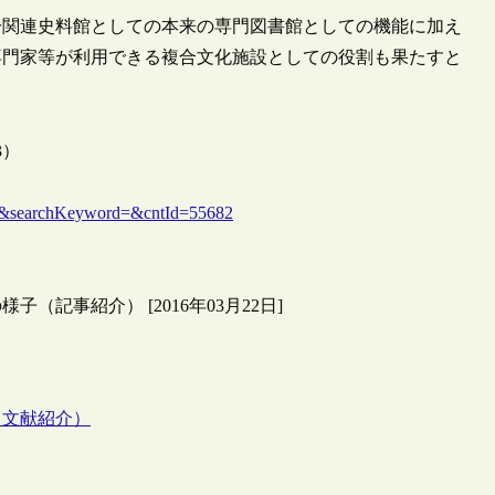
一関連史料館としての本来の専門図書館としての機能に加え
専門家等が利用できる複合文化施設としての役割も果たすと
3）
&searchKeyword=&cntId=55682
記事紹介） [2016年03月22日]
（文献紹介）