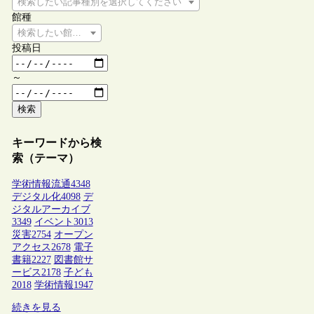
検索したい記事種別を選択してください
館種
検索したい館種を選択してください
投稿日
～
検索
キーワードから検
索（テーマ）
学術情報流通
4348
デジタル化
4098
デ
ジタルアーカイブ
3349
イベント
3013
災害
2754
オープン
アクセス
2678
電子
書籍
2227
図書館サ
ービス
2178
子ども
2018
学術情報
1947
続きを見る