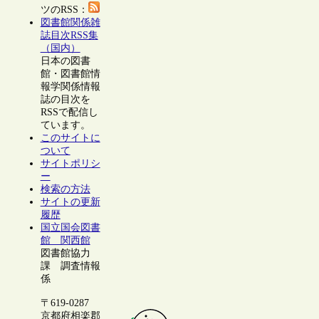
ツのRSS：
図書館関係雑
誌目次RSS集
（国内）
日本の図書
館・図書館情
報学関係情報
誌の目次を
RSSで配信し
ています。
このサイトに
ついて
サイトポリシ
ー
検索の方法
サイトの更新
履歴
国立国会図書
館 関西館
図書館協力
課 調査情報
係
〒619-0287
京都府相楽郡