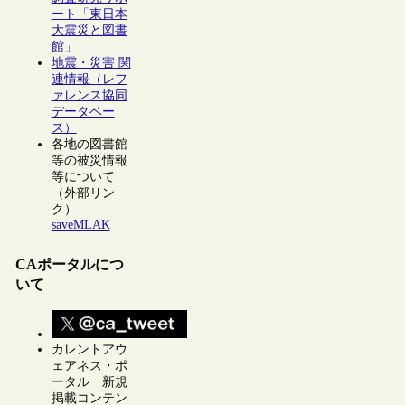
ート「東日本
大震災と図書
館」
地震・災害 関
連情報（レフ
ァレンス協同
データベー
ス）
各地の図書館
等の被災情報
等について
（外部リン
ク）
saveMLAK
CAポータルにつ
いて
カレントアウ
ェアネス・ポ
ータル 新規
掲載コンテン