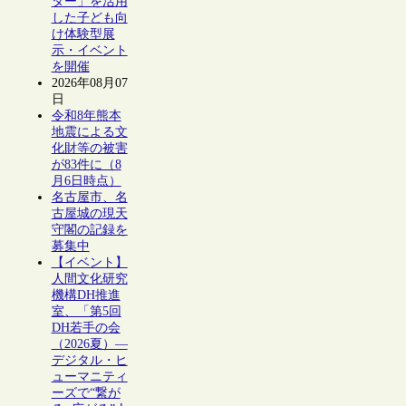
ター」を活用
した子ども向
け体験型展
示・イベント
を開催
2026年08月07
日
令和8年熊本
地震による文
化財等の被害
が83件に（8
月6日時点）
名古屋市、名
古屋城の現天
守閣の記録を
募集中
【イベント】
人間文化研究
機構DH推進
室、「第5回
DH若手の会
（2026夏）―
デジタル・ヒ
ューマニティ
ーズで“繋が