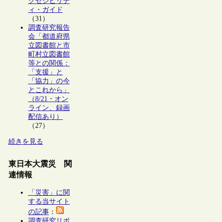
クセシビリテ
ィ・ガイド
（31）
調査研究報告
会「都道府県
立図書館と市
町村立図書館
等との関係：
「支援」と
「協力」の今
とこれから」
（8/21・オン
ライン、録画
配信あり）
（27）
続きを見る
東日本大震災 関
連情報
「災害」に関
する当サイト
の記事
：
調査研究リポ