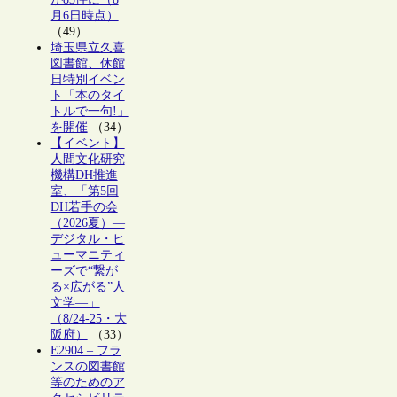
月6日時点）
（49）
埼玉県立久喜
図書館、休館
日特別イベン
ト「本のタイ
トルで一句!」
を開催
（34）
【イベント】
人間文化研究
機構DH推進
室、「第5回
DH若手の会
（2026夏）―
デジタル・ヒ
ューマニティ
ーズで“繋が
る×広がる”人
文学―」
（8/24-25・大
阪府）
（33）
E2904 – フラ
ンスの図書館
等のためのア