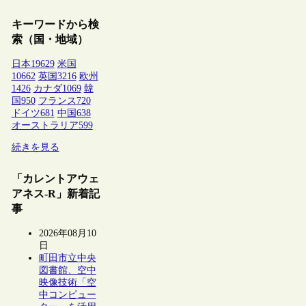
キーワードから検
索（国・地域）
日本
19629
米国
10662
英国
3216
欧州
1426
カナダ
1069
韓
国
950
フランス
720
ドイツ
681
中国
638
オーストラリア
599
続きを見る
「カレントアウェ
アネス-R」新着記
事
2026年08月10
日
町田市立中央
図書館、空中
映像技術「空
中コンピュー