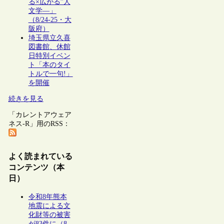
る×広がる”人
文学―」
（8/24-25・大
阪府）
埼玉県立久喜
図書館、休館
日特別イベン
ト「本のタイ
トルで一句!」
を開催
続きを見る
「カレントアウェア
ネス-R」用のRSS：
よく読まれている
コンテンツ（本
日）
令和8年熊本
地震による文
化財等の被害
が83件に（8