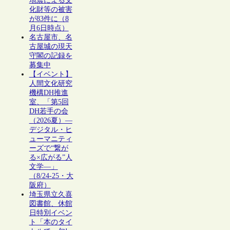
地震による文
化財等の被害
が83件に（8
月6日時点）
名古屋市、名
古屋城の現天
守閣の記録を
募集中
【イベント】
人間文化研究
機構DH推進
室、「第5回
DH若手の会
（2026夏）―
デジタル・ヒ
ューマニティ
ーズで“繋が
る×広がる”人
文学―」
（8/24-25・大
阪府）
埼玉県立久喜
図書館、休館
日特別イベン
ト「本のタイ