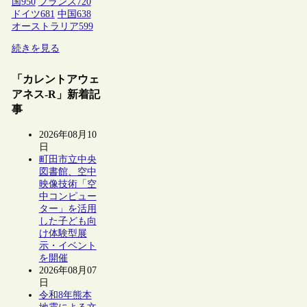
国
950
フランス
720
ドイツ
681
中国
638
オーストラリア
599
続きを見る
「カレントアウェ
アネス-R」新着記
事
2026年08月10
日
町田市立中央
図書館、空中
映像技術「空
中コンピュー
ター」を活用
した子ども向
け体験型展
示・イベント
を開催
2026年08月07
日
令和8年熊本