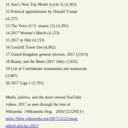
11.Asia’s Next Top Model (cycle 5) (4,302)
12.Political appointments by Donald Trump
(4,237)
13.The Voice (U.S. season 12) (4,201)
14.2017 Women’s March (4,153)
15.2017 in film (4,133)
16.Grenfell Tower fire (4,062)
17.United Kingdom general election, 2017 (3,913)
18.Beauty and the Beast (2017 film) (3,835)
19.List of Confederate monuments and memorials
(3,807)
20.2017 Liga 1 (3,701)
Media, politics, and the most-viewed YouTube
videos: 2017 as seen through the lens of
Wikipedia（Wikimedia blog、2016/12/22付け）
https://blog.wikimedia.org/2017/12/22/most-
edited-articles-2017/