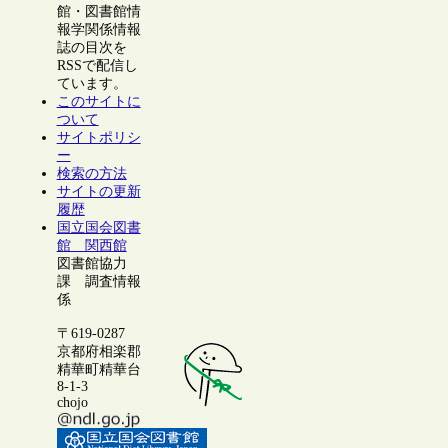
館・図書館情
報学関係情報
誌の目次を
RSSで配信し
ています。
このサイトに
ついて
サイトポリシ
ー
検索の方法
サイトの更新
履歴
国立国会図書
館 関西館
図書館協力
課 調査情報
係
〒619-0287
京都府相楽郡
精華町精華台
8-1-3
chojo