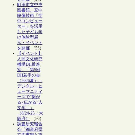
町田市立中央
図書館、空中
映像技術「空
中コンピュー
ター」を活用
した子ども向
け体験型展
示・イベント
を開催
（53）
【イベント】
人間文化研究
機構DH推進
室、「第5回
DH若手の会
（2026夏）―
デジタル・ヒ
ューマニティ
ーズで“繋が
る×広がる”人
文学―」
（8/24-25・大
阪府）
（50）
調査研究報告
会「都道府県
立図書館と市