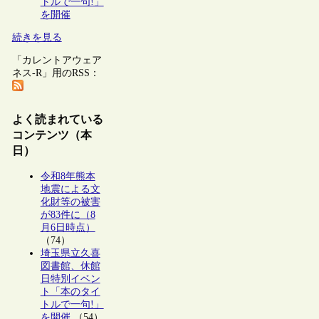
トルで一句!」
を開催
続きを見る
「カレントアウェア
ネス-R」用のRSS：
よく読まれている
コンテンツ（本
日）
令和8年熊本
地震による文
化財等の被害
が83件に（8
月6日時点）
（74）
埼玉県立久喜
図書館、休館
日特別イベン
ト「本のタイ
トルで一句!」
を開催
（54）