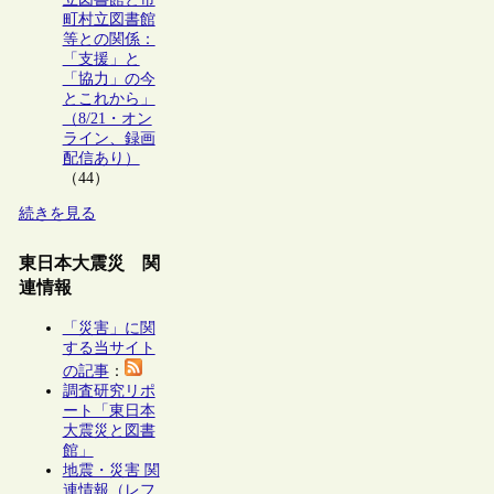
町村立図書館
等との関係：
「支援」と
「協力」の今
とこれから」
（8/21・オン
ライン、録画
配信あり）
（44）
続きを見る
東日本大震災 関
連情報
「災害」に関
する当サイト
の記事
：
調査研究リポ
ート「東日本
大震災と図書
館」
地震・災害 関
連情報（レフ