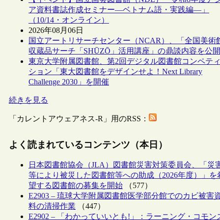
ア資料書誌作成セミナー―ベトナム語・実践編―」
（10/14・オンライン）
2026年08月06日
国立アートリサーチセンター（NCAR）、「全国美術
収蔵品サーチ「SHŪZŌ」活用講座」の鼎談内容を公
東京大学附属図書館、第2回デジタル図書館コンペテ
ション「東大図書館をデザインせよ！Next Library
Challenge 2030」を開催
続きを見る
「カレントアウェアネス-R」用のRSS：
よく読まれているコンテンツ（本日）
日本図書館協会（JLA）図書館災害対策委員会、「災
等により被災した図書館等への助成（2026年度）」を
望する図書館の募集を開始
（577）
E2903 – 琉球大学附属図書館医学部分館でのカビ被害
料の清掃作業
（447）
E2902 – 「わかっていいとも!」：ラーニング・コモン