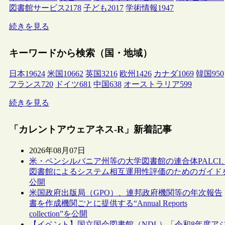
図書館サービス
2178
子ども
2017
学術情報
1947
続きを見る
キーワードから検索（国・地域）
日本
19624
米国
10662
英国
3216
欧州
1426
カナダ
1069
韓国
950
フランス
720
ドイツ
681
中国
638
オーストラリア
599
続きを見る
「カレントアウェアネス-R」新着記事
2026年08月07日
米・ペンシルバニア州等の大学図書館の連合体PALCI
図書館によるシステム相互運用性評価のためのガイド
公開
米国政府出版局（GPO）、連邦政府機関等の年次報告
書を作成機関ごとに提供する“Annual Reports
collection”を公開
【イベント】国立国会図書館（NDL）「令和8年度ア