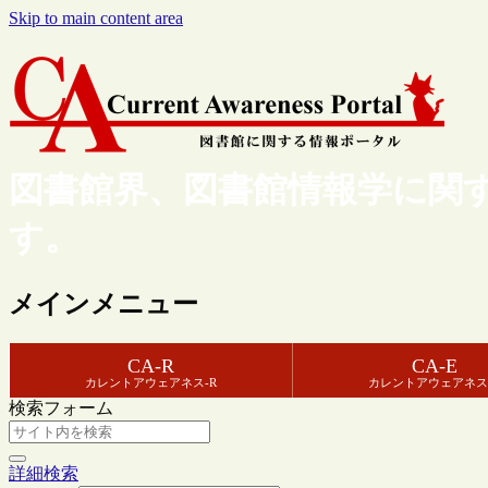
Skip to main content area
図書館界、図書館情報学に関
す。
メインメニュー
CA-R
CA-E
カレントアウェアネス-R
カレントアウェアネス
検索フォーム
詳細検索