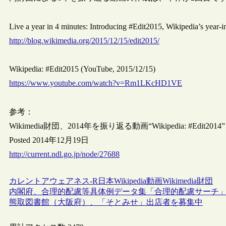
Live a year in 4 minutes: Introducing #Edit2015, Wikipedia’s year
http://blog.wikimedia.org/2015/12/15/edit2015/
Wikipedia: #Edit2015 (YouTube, 2015/12/15)
https://www.youtube.com/watch?v=Rm1LKcHD1VE
参考：
Wikimedia財団、2014年を振り返る動画“Wikipedia: #Edit201
Posted 2014年12月19日
http://current.ndl.go.jp/node/27688
カレントアウェアネス-R
日本
Wikipedia
動画
Wikimedia財団
内閣府、合理的配慮等具体例データ集「合理的配慮サーチ
熊取図書館（大阪府）、「そとみせ」出店者を募集中