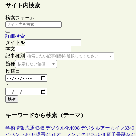
サイト内検索
検索フォーム
詳細検索
タイトル
本文
記事種別
検索したい記事種別を選択してください
館種
検索したい館種を選択してください
投稿日
～
検索
キーワードから検索（テーマ）
学術情報流通
4348
デジタル化
4098
デジタルアーカイブ
3349
イベント
3010
災害
2753
オープンアクセス
2678
電子書籍
2227