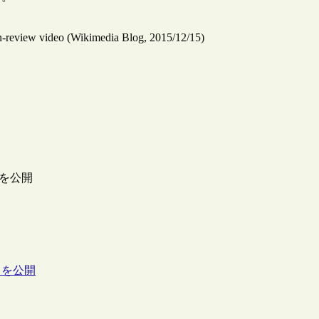
-in-review video (Wikimedia Blog, 2015/12/15)
4”を公開
」を公開