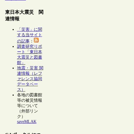
東日本大震災 関
連情報
「災害」に関
する当サイト
の記事
：
調査研究リポ
ート「東日本
大震災と図書
館」
地震・災害 関
連情報（レフ
ァレンス協同
データベー
ス）
各地の図書館
等の被災情報
等について
（外部リン
ク）
saveMLAK