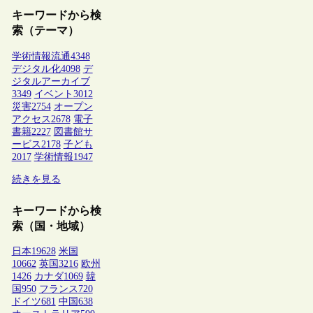
キーワードから検
索（テーマ）
学術情報流通
4348
デジタル化
4098
デ
ジタルアーカイブ
3349
イベント
3012
災害
2754
オープン
アクセス
2678
電子
書籍
2227
図書館サ
ービス
2178
子ども
2017
学術情報
1947
続きを見る
キーワードから検
索（国・地域）
日本
19628
米国
10662
英国
3216
欧州
1426
カナダ
1069
韓
国
950
フランス
720
ドイツ
681
中国
638