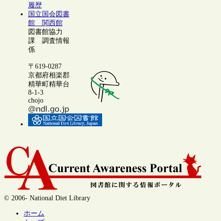
履歴
国立国会図書
館 関西館
図書館協力
課 調査情報
係
〒619-0287
京都府相楽郡
精華町精華台
8-1-3
chojo
© 2006- National Diet Library
ホーム