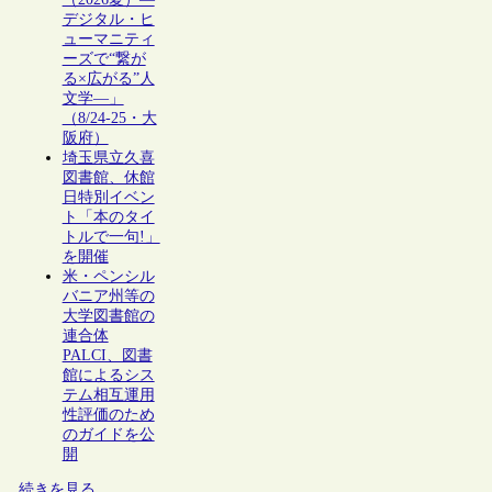
デジタル・ヒ
ューマニティ
ーズで“繋が
る×広がる”人
文学―」
（8/24-25・大
阪府）
埼玉県立久喜
図書館、休館
日特別イベン
ト「本のタイ
トルで一句!」
を開催
米・ペンシル
バニア州等の
大学図書館の
連合体
PALCI、図書
館によるシス
テム相互運用
性評価のため
のガイドを公
開
続きを見る