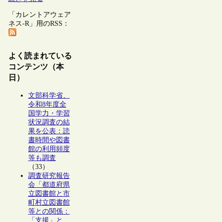
「カレントアウェア
ネス-R」用のRSS：
よく読まれている
コンテンツ（本
日）
文部科学省、
令和8年度全
国学力・学習
状況調査の結
果を公表：読
書時間や図書
館の利用頻度
等も調査
（33）
調査研究報告
会「都道府県
立図書館と市
町村立図書館
等との関係：
「支援」と