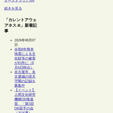
オーストラリア
599
続きを見る
「カレントアウェ
アネス-R」新着記
事
2026年08月07
日
令和8年熊本
地震による文
化財等の被害
が83件に（8
月6日時点）
名古屋市、名
古屋城の現天
守閣の記録を
募集中
【イベント】
人間文化研究
機構DH推進
室、「第5回
DH若手の会
（2026夏）―