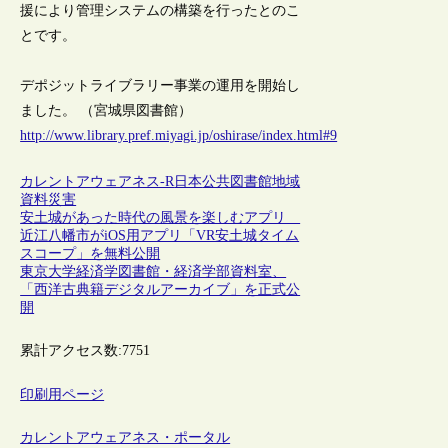
援により管理システムの構築を行ったとのこ
とです。
デポジットライブラリー事業の運用を開始し
ました。 （宮城県図書館）
http://www.library.pref.miyagi.jp/oshirase/index.html#9
カレントアウェアネス-R
日本
公共図書館
地域
資料
災害
安土城があった時代の風景を楽しむアプリ
近江八幡市がiOS用アプリ「VR安土城タイム
スコープ」を無料公開
東京大学経済学図書館・経済学部資料室、
「西洋古典籍デジタルアーカイブ」を正式公
開
累計アクセス数:
7751
印刷用ページ
カレントアウェアネス・ポータル