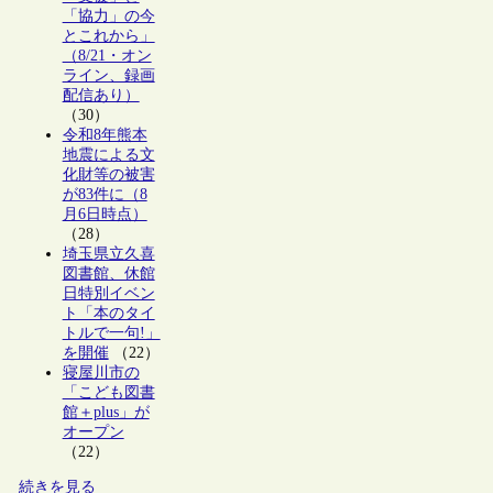
「協力」の今
とこれから」
（8/21・オン
ライン、録画
配信あり）
（30）
令和8年熊本
地震による文
化財等の被害
が83件に（8
月6日時点）
（28）
埼玉県立久喜
図書館、休館
日特別イベン
ト「本のタイ
トルで一句!」
を開催
（22）
寝屋川市の
「こども図書
館＋plus」が
オープン
（22）
続きを見る