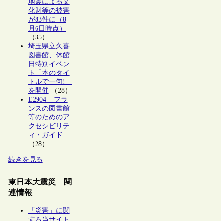
地震による文
化財等の被害
が83件に（8
月6日時点）
（35）
埼玉県立久喜
図書館、休館
日特別イベン
ト「本のタイ
トルで一句!」
を開催
（28）
E2904 – フラ
ンスの図書館
等のためのア
クセシビリテ
ィ・ガイド
（28）
続きを見る
東日本大震災 関
連情報
「災害」に関
する当サイト