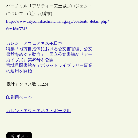
バーチャルリアリティー安土城プロジェクト
について （近江八幡市）
http://www.city.omihachiman.shiga.jp/contents_detail.php?
frmId=5743
カレントアウェアネス-R
日本
特集「地方自治体における公文書管理、公文
書館をめぐる動向」 国立公文書館が『アー
カイブズ』第49号を公開
宮城県図書館がデポジットライブラリー事業
の運用を開始
累計アクセス数:
11234
印刷用ページ
カレントアウェアネス・ポータル