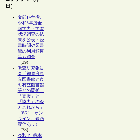
日）
文部科学省、
令和8年度全
国学力・学習
状況調査の結
果を公表：読
書時間や図書
館の利用頻度
等も調査
（39）
調査研究報告
会「都道府県
立図書館と市
町村立図書館
等との関係：
「支援」と
「協力」の今
とこれから」
（8/21・オン
ライン、録画
配信あり）
（38）
令和8年熊本