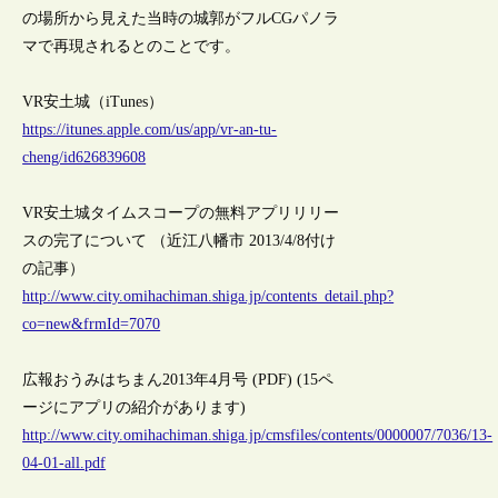
の場所から見えた当時の城郭がフルCGパノラ
マで再現されるとのことです。
VR安土城（iTunes）
https://itunes.apple.com/us/app/vr-an-tu-
cheng/id626839608
VR安土城タイムスコープの無料アプリリリー
スの完了について （近江八幡市 2013/4/8付け
の記事）
http://www.city.omihachiman.shiga.jp/contents_detail.php?
co=new&frmId=7070
広報おうみはちまん2013年4月号 (PDF) (15ペ
ージにアプリの紹介があります)
http://www.city.omihachiman.shiga.jp/cmsfiles/contents/0000007/7036/13-
04-01-all.pdf