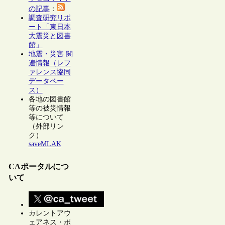
の記事
：
調査研究リポ
ート「東日本
大震災と図書
館」
地震・災害 関
連情報（レフ
ァレンス協同
データベー
ス）
各地の図書館
等の被災情報
等について
（外部リン
ク）
saveMLAK
CAポータルにつ
いて
カレントアウ
ェアネス・ポ