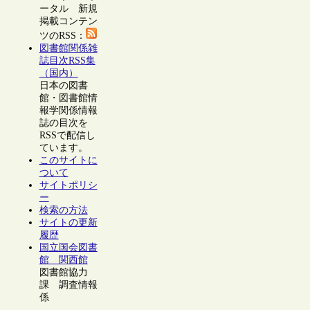
ータル 新規
掲載コンテン
ツのRSS：
図書館関係雑
誌目次RSS集
（国内）
日本の図書
館・図書館情
報学関係情報
誌の目次を
RSSで配信し
ています。
このサイトに
ついて
サイトポリシ
ー
検索の方法
サイトの更新
履歴
国立国会図書
館 関西館
図書館協力
課 調査情報
係