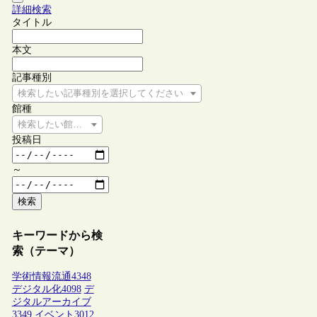
詳細検索
タイトル
本文
記事種別
検索したい記事種別を選択してください
館種
検索したい館種を選択してください
投稿日
～
検索
キーワードから検
索（テーマ）
学術情報流通
4348
デジタル化
4098
デ
ジタルアーカイブ
3349
イベント
3012