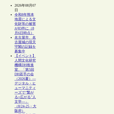
2026年08月07
日
令和8年熊本
地震による文
化財等の被害
が83件に（8
月6日時点）
名古屋市、名
古屋城の現天
守閣の記録を
募集中
【イベント】
人間文化研究
機構DH推進
室、「第5回
DH若手の会
（2026夏）―
デジタル・ヒ
ューマニティ
ーズで“繋が
る×広がる”人
文学―」
（8/24-25・大
阪府）