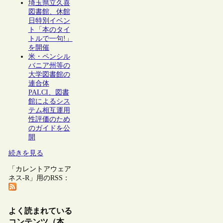
埼玉県立久喜
図書館、休館
日特別イベン
ト「本のタイ
トルで一句!」
を開催
米・ペンシル
バニア州等の
大学図書館の
連合体
PALCI、図書
館によるシス
テム相互運用
性評価のため
のガイドを公
開
続きを見る
「カレントアウェア
ネス-R」用のRSS：
よく読まれている
コンテンツ（本