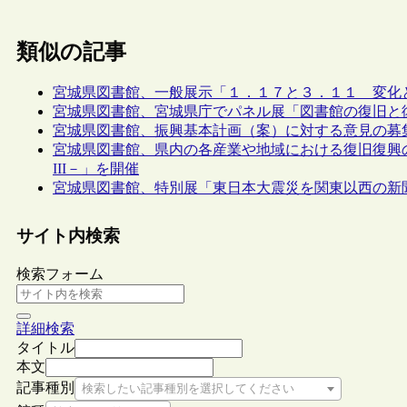
類似の記事
宮城県図書館、一般展示「１．１７と３．１１ 変化
宮城県図書館、宮城県庁でパネル展「図書館の復旧と
宮城県図書館、振興基本計画（案）に対する意見の募
宮城県図書館、県内の各産業や地域における復旧復興
III－」を開催
宮城県図書館、特別展「東日本大震災を関東以西の新
サイト内検索
検索フォーム
詳細検索
タイトル
本文
記事種別
検索したい記事種別を選択してください