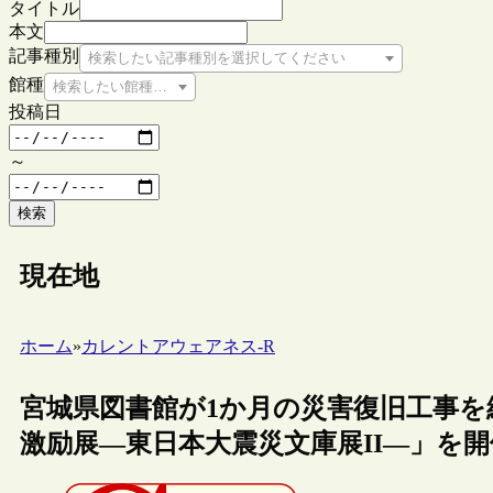
タイトル
本文
記事種別
検索したい記事種別を選択してください
館種
検索したい館種を選択してください
投稿日
～
検索
現在地
ホーム
»
カレントアウェアネス-R
宮城県図書館が1か月の災害復旧工事を終
激励展―東日本大震災文庫展II―」を開