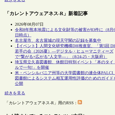
「カレントアウェアネス-R」新着記事
2026年08月07日
令和8年熊本地震による文化財等の被害が83件に（8月
日時点）
名古屋市、名古屋城の現天守閣の記録を募集中
【イベント】人間文化研究機構DH推進室、「第5回 D
若手の会（2026夏）―デジタル・ヒューマニティーズ
で“繋がる×広がる”人文学―」（8/24-25・大阪府）
埼玉県立久喜図書館、休館日特別イベント「本のタイ
ルで一句!」を開催
米・ペンシルバニア州等の大学図書館の連合体PALCI
図書館によるシステム相互運用性評価のためのガイド
公開
続きを見る
「カレントアウェアネス-R」用のRSS：