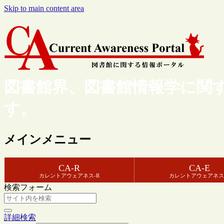
Skip to main content area
図書館界、図書館情報学に関
す。
メインメニュー
CA-R
CA-E
カレントアウェアネス-R
カレントアウェアネス
検索フォーム
詳細検索