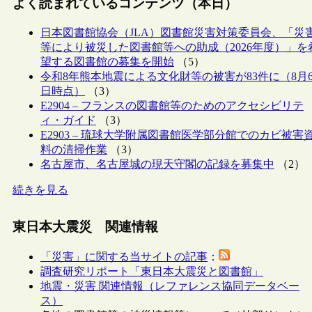
よく読まれているコンテンツ（本日）
日本図書館協会（JLA）図書館災害対策委員会、「災
等により被災した図書館等への助成（2026年度）」を
望する図書館の募集を開始
（5）
令和8年熊本地震による文化財等の被害が83件に（8月
日時点）
（3）
E2904 – フランスの図書館等のためのアクセシビリテ
ィ・ガイド
（3）
E2903 – 琉球大学附属図書館医学部分館でのカビ被害
料の清掃作業
（3）
名古屋市、名古屋城の現天守閣の記録を募集中
（2）
続きを見る
東日本大震災 関連情報
「災害」に関する当サイトの記事
：
調査研究リポート「東日本大震災と図書館」
地震・災害 関連情報（レファレンス協同データベー
ス）