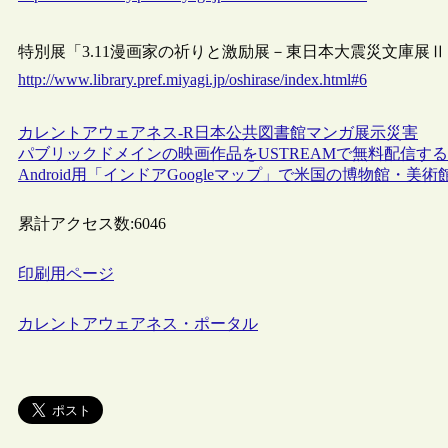
特別展「3.11漫画家の祈りと激励展－東日本大震災文庫展
http://www.library.pref.miyagi.jp/oshirase/index.html#6
カレントアウェアネス-R
日本
公共図書館
マンガ
展示
災害
パブリックドメインの映画作品をUSTREAMで無料配信する
Android用「インドアGoogleマップ」で米国の博物館・
累計アクセス数:
6046
印刷用ページ
カレントアウェアネス・ポータル