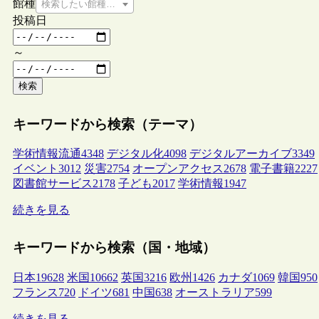
館種
検索したい館種を選択してください
投稿日
～
検索
キーワードから検索（テーマ）
学術情報流通
4348
デジタル化
4098
デジタルアーカイブ
3349
イベント
3012
災害
2754
オープンアクセス
2678
電子書籍
2227
図書館サービス
2178
子ども
2017
学術情報
1947
続きを見る
キーワードから検索（国・地域）
日本
19628
米国
10662
英国
3216
欧州
1426
カナダ
1069
韓国
950
フランス
720
ドイツ
681
中国
638
オーストラリア
599
続きを見る