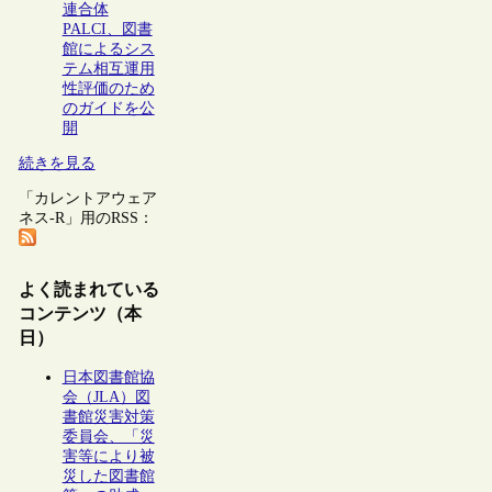
連合体
PALCI、図書
館によるシス
テム相互運用
性評価のため
のガイドを公
開
続きを見る
「カレントアウェア
ネス-R」用のRSS：
よく読まれている
コンテンツ（本
日）
日本図書館協
会（JLA）図
書館災害対策
委員会、「災
害等により被
災した図書館