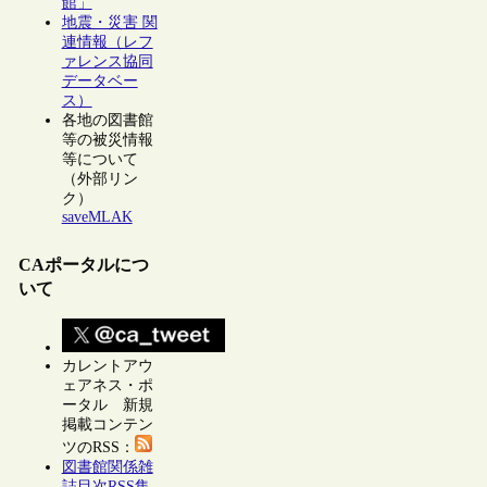
館」
地震・災害 関
連情報（レフ
ァレンス協同
データベー
ス）
各地の図書館
等の被災情報
等について
（外部リン
ク）
saveMLAK
CAポータルにつ
いて
カレントアウ
ェアネス・ポ
ータル 新規
掲載コンテン
ツのRSS：
図書館関係雑
誌目次RSS集