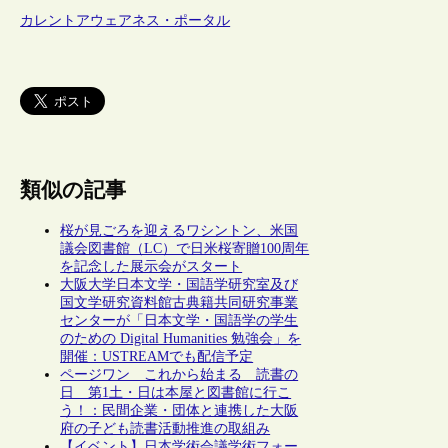
カレントアウェアネス・ポータル
類似の記事
桜が見ごろを迎えるワシントン、米国
議会図書館（LC）で日米桜寄贈100周年
を記念した展示会がスタート
大阪大学日本文学・国語学研究室及び
国文学研究資料館古典籍共同研究事業
センターが「日本文学・国語学の学生
のための Digital Humanities 勉強会」を
開催：USTREAMでも配信予定
ページワン これから始まる 読書の
日 第1土・日は本屋と図書館に行こ
う！：民間企業・団体と連携した大阪
府の子ども読書活動推進の取組み
【イベント】日本学術会議学術フォー