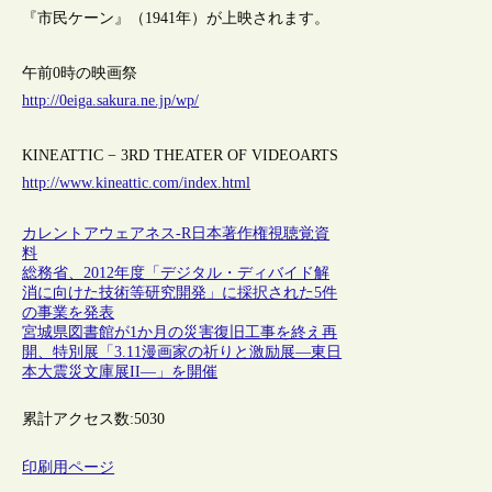
『市民ケーン』（1941年）が上映されます。
午前0時の映画祭
http://0eiga.sakura.ne.jp/wp/
KINEATTIC − 3RD THEATER OF VIDEOARTS
http://www.kineattic.com/index.html
カレントアウェアネス-R
日本
著作権
視聴覚資
料
総務省、2012年度「デジタル・ディバイド解
消に向けた技術等研究開発」に採択された5件
の事業を発表
宮城県図書館が1か月の災害復旧工事を終え再
開、特別展「3.11漫画家の祈りと激励展―東日
本大震災文庫展II―」を開催
累計アクセス数:
5030
印刷用ページ