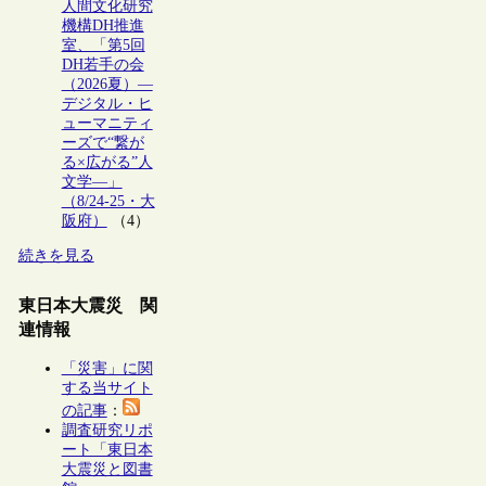
人間文化研究
機構DH推進
室、「第5回
DH若手の会
（2026夏）―
デジタル・ヒ
ューマニティ
ーズで“繋が
る×広がる”人
文学―」
（8/24-25・大
阪府）
（4）
続きを見る
東日本大震災 関
連情報
「災害」に関
する当サイト
の記事
：
調査研究リポ
ート「東日本
大震災と図書