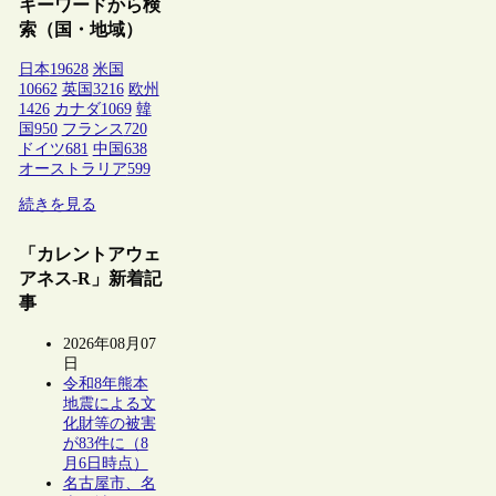
キーワードから検
索（国・地域）
日本
19628
米国
10662
英国
3216
欧州
1426
カナダ
1069
韓
国
950
フランス
720
ドイツ
681
中国
638
オーストラリア
599
続きを見る
「カレントアウェ
アネス-R」新着記
事
2026年08月07
日
令和8年熊本
地震による文
化財等の被害
が83件に（8
月6日時点）
名古屋市、名