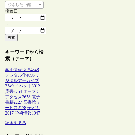
検索したい館種を選択してください
投稿日
～
検索
キーワードから検
索（テーマ）
学術情報流通
4348
デジタル化
4098
デ
ジタルアーカイブ
3349
イベント
3012
災害
2754
オープン
アクセス
2678
電子
書籍
2227
図書館サ
ービス
2178
子ども
2017
学術情報
1947
続きを見る