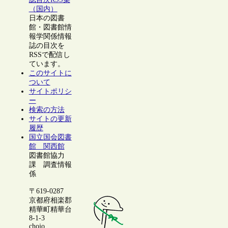
（国内）
日本の図書
館・図書館情
報学関係情報
誌の目次を
RSSで配信し
ています。
このサイトに
ついて
サイトポリシ
ー
検索の方法
サイトの更新
履歴
国立国会図書
館 関西館
図書館協力
課 調査情報
係
〒619-0287
京都府相楽郡
精華町精華台
8-1-3
chojo