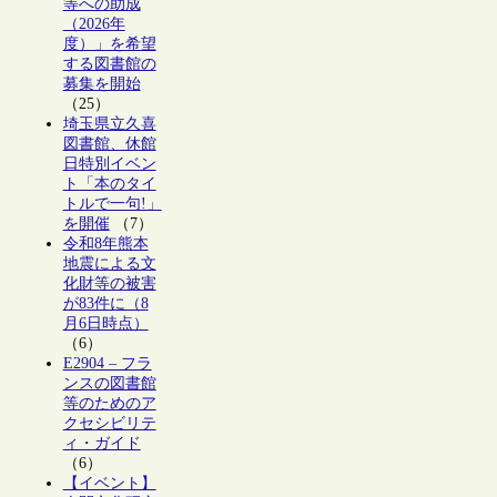
等への助成
（2026年
度）」を希望
する図書館の
募集を開始
（25）
埼玉県立久喜
図書館、休館
日特別イベン
ト「本のタイ
トルで一句!」
を開催
（7）
令和8年熊本
地震による文
化財等の被害
が83件に（8
月6日時点）
（6）
E2904 – フラ
ンスの図書館
等のためのア
クセシビリテ
ィ・ガイド
（6）
【イベント】