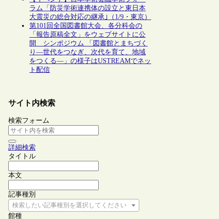
ラム「防災学術連携体の設立と東日本
大震災の総合対応の継承｣（1/9・東京）
第101回全国図書館大会、各分科会の
「報告原稿全文」をウェブサイトに公
開 シンポジウム 「図書館とまちづく
り―世代をつなぎ、次代を育て、地域
をつくる―」の様子はUSTREAMでネッ
ト配信
サイト内検索
検索フォーム
詳細検索
タイトル
本文
記事種別
検索したい記事種別を選択してください
館種