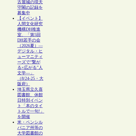
古屋城の現天
守閣の記録を
募集中
【イベント】
人間文化研究
機構DH推進
室、「第5回
DH若手の会
（2026夏）―
デジタル・ヒ
ューマニティ
ーズで“繋が
る×広がる”人
文学―」
（8/24-25・大
阪府）
埼玉県立久喜
図書館、休館
日特別イベン
ト「本のタイ
トルで一句!」
を開催
米・ペンシル
バニア州等の
大学図書館の