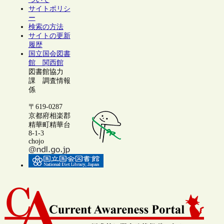
サイトポリシ
ー
検索の方法
サイトの更新
履歴
国立国会図書
館 関西館
図書館協力
課 調査情報
係
〒619-0287
京都府相楽郡
精華町精華台
8-1-3
chojo