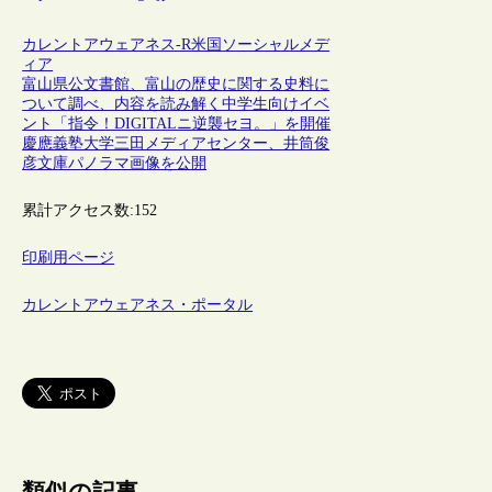
カレントアウェアネス-R
米国
ソーシャルメデ
ィア
富山県公文書館、富山の歴史に関する史料に
ついて調べ、内容を読み解く中学生向けイベ
ント「指令！DIGITALニ逆襲セヨ。」を開催
慶應義塾大学三田メディアセンター、井筒俊
彦文庫パノラマ画像を公開
累計アクセス数:
152
印刷用ページ
カレントアウェアネス・ポータル
類似の記事