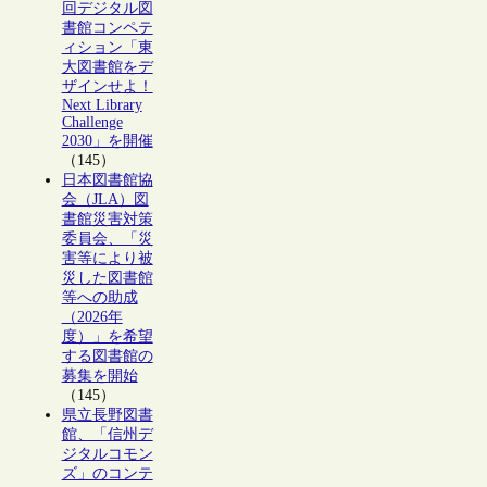
回デジタル図
書館コンペテ
ィション「東
大図書館をデ
ザインせよ！
Next Library
Challenge
2030」を開催
（145）
日本図書館協
会（JLA）図
書館災害対策
委員会、「災
害等により被
災した図書館
等への助成
（2026年
度）」を希望
する図書館の
募集を開始
（145）
県立長野図書
館、「信州デ
ジタルコモン
ズ」のコンテ