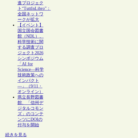
進プロジェク
ト“TuttInLibro”：
全国ネットワ
ークが拡大
【イベント】
国立国会図書
館（NDL）、
科学技術に関
する調査プロ
ジェクト2026
シンポジウム
「AI for
Science―科学
技術政策への
インパクト
―」（9/11・
オンライン）
県立長野図書
館、「信州デ
ジタルコモン
ズ」のコンテ
ンツにDOIの
付与を開始
続きを見る