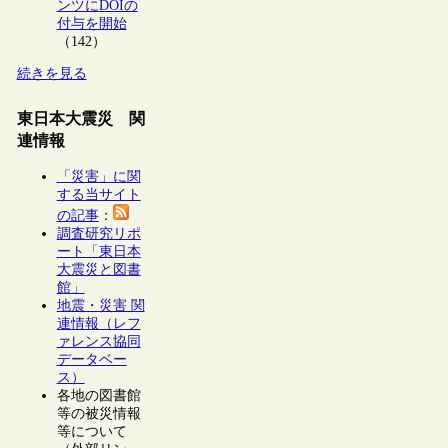
ンツにDOIの
付与を開始
（142）
続きを見る
東日本大震災 関
連情報
「災害」に関
する当サイト
の記事
：
調査研究リポ
ート「東日本
大震災と図書
館」
地震・災害 関
連情報（レフ
ァレンス協同
データベー
ス）
各地の図書館
等の被災情報
等について