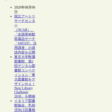
2026年08月06
日
国立アートリ
サーチセンタ
ー
（NCAR）、
「全国美術館
収蔵品サーチ
「SHŪZŌ」活
用講座」の鼎
談内容を公開
東京大学附属
図書館、第2
回デジタル図
書館コンペテ
ィション「東
大図書館をデ
ザインせよ！
Next Library
Challenge
2030」を開催
イタリア図書
館協会、乳幼
児向け読書推