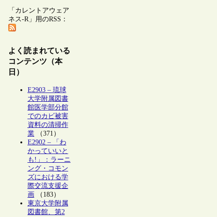
「カレントアウェア
ネス-R」用のRSS：
よく読まれている
コンテンツ（本
日）
E2903 – 琉球
大学附属図書
館医学部分館
でのカビ被害
資料の清掃作
業
（371）
E2902 – 「わ
かっていいと
も!」：ラーニ
ング・コモン
ズにおける学
際交流支援企
画
（183）
東京大学附属
図書館、第2