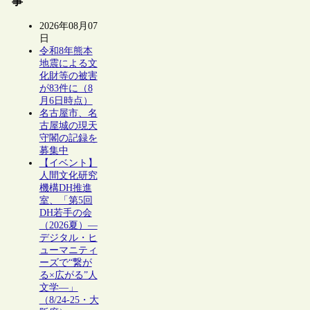
事
2026年08月07
日
令和8年熊本
地震による文
化財等の被害
が83件に（8
月6日時点）
名古屋市、名
古屋城の現天
守閣の記録を
募集中
【イベント】
人間文化研究
機構DH推進
室、「第5回
DH若手の会
（2026夏）―
デジタル・ヒ
ューマニティ
ーズで“繋が
る×広がる”人
文学―」
（8/24-25・大