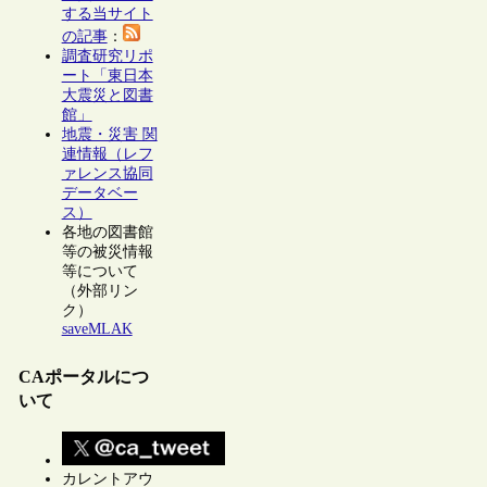
する当サイト
の記事
：
調査研究リポ
ート「東日本
大震災と図書
館」
地震・災害 関
連情報（レフ
ァレンス協同
データベー
ス）
各地の図書館
等の被災情報
等について
（外部リン
ク）
saveMLAK
CAポータルにつ
いて
カレントアウ