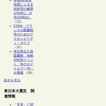
令和8年熊本
地震による文
化財等の被害
が83件に（8
月6日時点）
（35）
E2904 – フラ
ンスの図書館
等のためのア
クセシビリテ
ィ・ガイド
（31）
埼玉県立久喜
図書館、休館
日特別イベン
ト「本のタイ
トルで一句!」
を開催
（28）
続きを見る
東日本大震災 関
連情報
「災害」に関