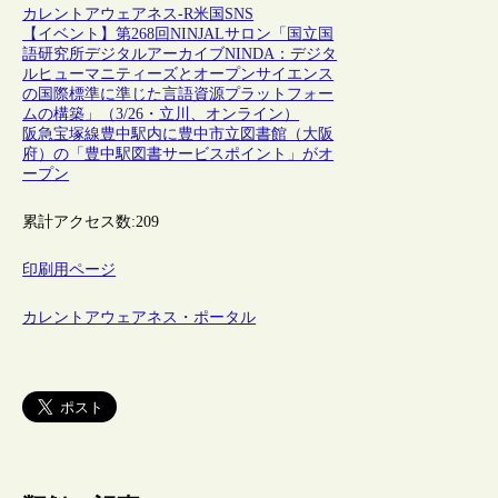
カレントアウェアネス-R
米国
SNS
【イベント】第268回NINJALサロン「国立国
語研究所デジタルアーカイブNINDA：デジタ
ルヒューマニティーズとオープンサイエンス
の国際標準に準じた言語資源プラットフォー
ムの構築」（3/26・立川、オンライン）
阪急宝塚線豊中駅内に豊中市立図書館（大阪
府）の「豊中駅図書サービスポイント」がオ
ープン
累計アクセス数:
209
印刷用ページ
カレントアウェアネス・ポータル