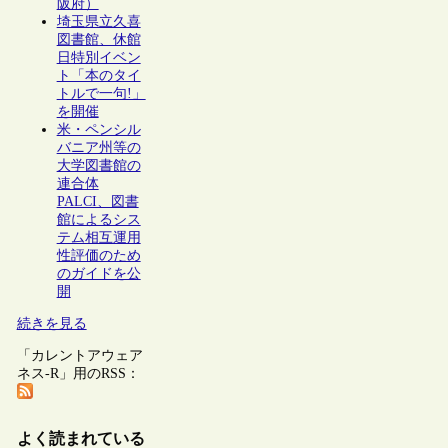
阪府）
埼玉県立久喜
図書館、休館
日特別イベン
ト「本のタイ
トルで一句!」
を開催
米・ペンシル
バニア州等の
大学図書館の
連合体
PALCI、図書
館によるシス
テム相互運用
性評価のため
のガイドを公
開
続きを見る
「カレントアウェア
ネス-R」用のRSS：
よく読まれている