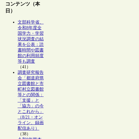
コンテンツ（本
日）
文部科学省、
令和8年度全
国学力・学習
状況調査の結
果を公表：読
書時間や図書
館の利用頻度
等も調査
（41）
調査研究報告
会「都道府県
立図書館と市
町村立図書館
等との関係：
「支援」と
「協力」の今
とこれから」
（8/21・オン
ライン、録画
配信あり）
（38）