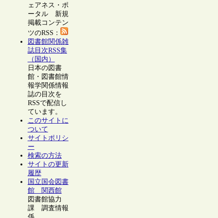
ェアネス・ポ
ータル 新規
掲載コンテン
ツのRSS：
図書館関係雑
誌目次RSS集
（国内）
日本の図書
館・図書館情
報学関係情報
誌の目次を
RSSで配信し
ています。
このサイトに
ついて
サイトポリシ
ー
検索の方法
サイトの更新
履歴
国立国会図書
館 関西館
図書館協力
課 調査情報
係