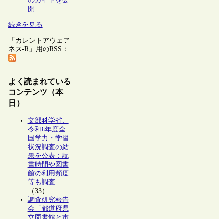
のガイドを公
開
続きを見る
「カレントアウェア
ネス-R」用のRSS：
よく読まれている
コンテンツ（本
日）
文部科学省、
令和8年度全
国学力・学習
状況調査の結
果を公表：読
書時間や図書
館の利用頻度
等も調査
（33）
調査研究報告
会「都道府県
立図書館と市