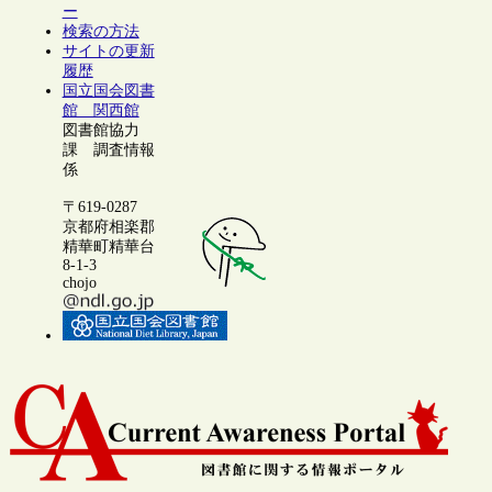
ー
検索の方法
サイトの更新
履歴
国立国会図書
館 関西館
図書館協力
課 調査情報
係
〒619-0287
京都府相楽郡
精華町精華台
8-1-3
chojo