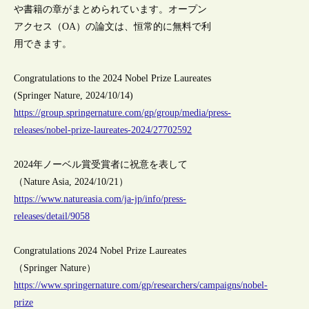
や書籍の章がまとめられています。オープン
アクセス（OA）の論文は、恒常的に無料で利
用できます。
Congratulations to the 2024 Nobel Prize Laureates
(Springer Nature, 2024/10/14)
https://group.springernature.com/gp/group/media/press-
releases/nobel-prize-laureates-2024/27702592
2024年ノーベル賞受賞者に祝意を表して
（Nature Asia, 2024/10/21）
https://www.natureasia.com/ja-jp/info/press-
releases/detail/9058
Congratulations 2024 Nobel Prize Laureates
（Springer Nature）
https://www.springernature.com/gp/researchers/campaigns/nobel-
prize