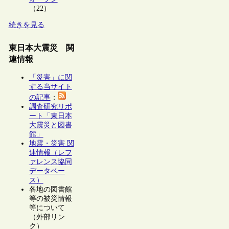
（22）
続きを見る
東日本大震災 関
連情報
「災害」に関
する当サイト
の記事
：
調査研究リポ
ート「東日本
大震災と図書
館」
地震・災害 関
連情報（レフ
ァレンス協同
データベー
ス）
各地の図書館
等の被災情報
等について
（外部リン
ク）