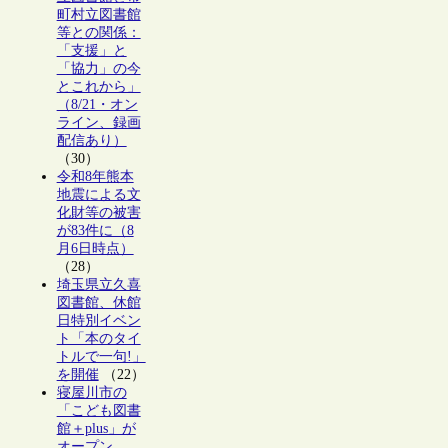
町村立図書館
等との関係：
「支援」と
「協力」の今
とこれから」
（8/21・オン
ライン、録画
配信あり）
（30）
令和8年熊本
地震による文
化財等の被害
が83件に（8
月6日時点）
（28）
埼玉県立久喜
図書館、休館
日特別イベン
ト「本のタイ
トルで一句!」
を開催
（22）
寝屋川市の
「こども図書
館＋plus」が
オープン