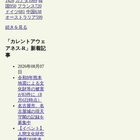
1426
カナダ
1069
韓
国
950
フランス
720
ドイツ
681
中国
638
オーストラリア
599
続きを見る
「カレントアウェ
アネス-R」新着記
事
2026年08月07
日
令和8年熊本
地震による文
化財等の被害
が83件に（8
月6日時点）
名古屋市、名
古屋城の現天
守閣の記録を
募集中
【イベント】
人間文化研究
機構DH推進