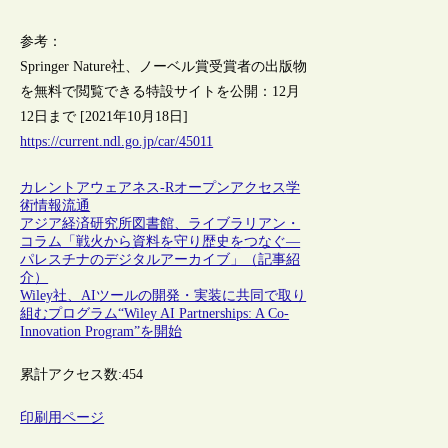
参考：
Springer Nature社、ノーベル賞受賞者の出版物
を無料で閲覧できる特設サイトを公開：12月
12日まで [2021年10月18日]
https://current.ndl.go.jp/car/45011
カレントアウェアネス-R
オープンアクセス
学
術情報流通
アジア経済研究所図書館、ライブラリアン・
コラム「戦火から資料を守り歴史をつなぐ―
パレスチナのデジタルアーカイブ」（記事紹
介）
Wiley社、AIツールの開発・実装に共同で取り
組むプログラム“Wiley AI Partnerships: A Co-
Innovation Program”を開始
累計アクセス数:
454
印刷用ページ