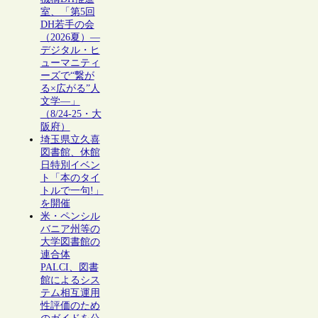
室、「第5回
DH若手の会
（2026夏）―
デジタル・ヒ
ューマニティ
ーズで“繋が
る×広がる”人
文学―」
（8/24-25・大
阪府）
埼玉県立久喜
図書館、休館
日特別イベン
ト「本のタイ
トルで一句!」
を開催
米・ペンシル
バニア州等の
大学図書館の
連合体
PALCI、図書
館によるシス
テム相互運用
性評価のため