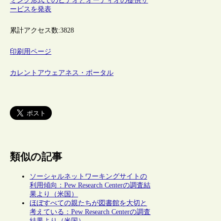
ミング形式でのビデオとオーディオの提供サ
ービスを発表
累計アクセス数:
3828
印刷用ページ
カレントアウェアネス・ポータル
類似の記事
ソーシャルネットワーキングサイトの
利用傾向：Pew Research Centerの調査結
果より（米国）
ほぼすべての親たちが図書館を大切と
考えている：Pew Research Centerの調査
結果より（米国）