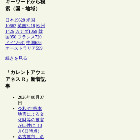
キーワードから検
索（国・地域）
日本
19628
米国
10662
英国
3216
欧州
1426
カナダ
1069
韓
国
950
フランス
720
ドイツ
681
中国
638
オーストラリア
599
続きを見る
「カレントアウェ
アネス-R」新着記
事
2026年08月07
日
令和8年熊本
地震による文
化財等の被害
が83件に（8
月6日時点）
名古屋市、名