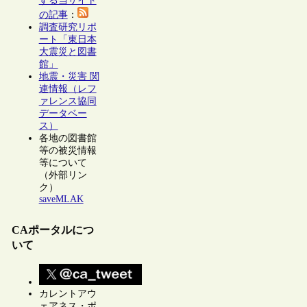
する当サイト
の記事
：
調査研究リポ
ート「東日本
大震災と図書
館」
地震・災害 関
連情報（レフ
ァレンス協同
データベー
ス）
各地の図書館
等の被災情報
等について
（外部リン
ク）
saveMLAK
CAポータルにつ
いて
カレントアウ
ェアネス・ポ