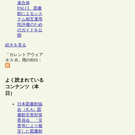
連合体
PALCI、図書
館によるシス
テム相互運用
性評価のため
のガイドを公
開
続きを見る
「カレントアウェア
ネス-R」用のRSS：
よく読まれている
コンテンツ（本
日）
日本図書館協
会（JLA）図
書館災害対策
委員会、「災
害等により被
災した図書館