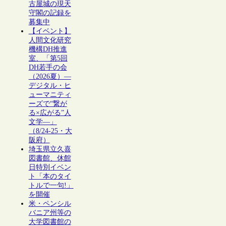
古屋城の現天
守閣の記録を
募集中
【イベント】
人間文化研究
機構DH推進
室、「第5回
DH若手の会
（2026夏）―
デジタル・ヒ
ューマニティ
ーズで“繋が
る×広がる”人
文学―」
（8/24-25・大
阪府）
埼玉県立久喜
図書館、休館
日特別イベン
ト「本のタイ
トルで一句!」
を開催
米・ペンシル
バニア州等の
大学図書館の