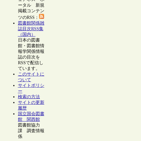
ータル 新規
掲載コンテン
ツのRSS：
図書館関係雑
誌目次RSS集
（国内）
日本の図書
館・図書館情
報学関係情報
誌の目次を
RSSで配信し
ています。
このサイトに
ついて
サイトポリシ
ー
検索の方法
サイトの更新
履歴
国立国会図書
館 関西館
図書館協力
課 調査情報
係