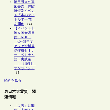
埼玉県立久喜
図書館、休館
日特別イベン
ト「本のタイ
トルで一句!」
を開催
（4）
【イベント】
国立国会図書
館（NDL）
「令和8年度
アジア資料書
誌作成セミナ
ー―ベトナム
語・実践編
―」（10/14・
オンライン）
（4）
続きを見る
東日本大震災 関
連情報
「災害」に関