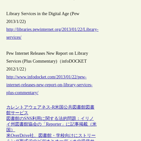
Library Services in the Digital Age (Pew
2013/1/22)
http://libraries.pewinternet.org/2013/01/22/Library-
services/
Pew Internet Releases New Report on Library
Services (Plus Commentary)（infoDOCKET
2012/1/22）
http://www.infodocket.com/2013/01/22/pew-
internet-releases-new-report-on-library-services-
plus-commentary/
カレントアウェアネス-R
米国
公共図書館
図書
館サービス
図書館のSNS利用に関する法的問題：イリノ
イ州図書館協会の「Reporter」に記事掲載（米
国）
米OverDrive社、図書館・学校向けにストリー