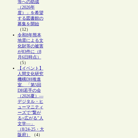
等への助成
（2026年
度）」を希望
する図書館の
募集を開始
（12）
令和8年熊本
地震による文
化財等の被害
が83件に（8
月6日時点）
（5）
【イベント】
人間文化研究
機構DH推進
室、「第5回
DH若手の会
（2026夏）―
デジタル・ヒ
ューマニティ
ーズで“繋が
る×広がる”人
文学―」
（8/24-25・大
阪府）
（4）