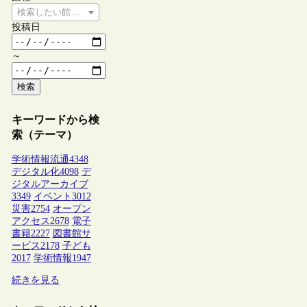
検索したい館種を選択してください
投稿日
～
検索
キーワードから検
索（テーマ）
学術情報流通
4348
デジタル化
4098
デ
ジタルアーカイブ
3349
イベント
3012
災害
2754
オープン
アクセス
2678
電子
書籍
2227
図書館サ
ービス
2178
子ども
2017
学術情報
1947
続きを見る