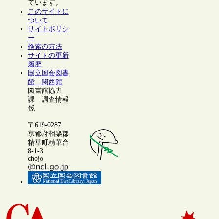
ています。
このサイトに
ついて
サイトポリシ
ー
検索の方法
サイトの更新
履歴
国立国会図書
館 関西館
図書館協力
課 調査情報
係
〒619-0287
京都府相楽郡
精華町精華台
8-1-3
chojo