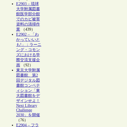
E2903 – 琉球
大学附属図書
館医学部分館
でのカビ被害
資料の清掃作
業
（439）
E2902 – 「わ
かっていいと
も!」：ラーニ
ング・コモン
ズにおける学
際交流支援企
画
（92）
東京大学附属
図書館、第2
回デジタル図
書館コンペテ
ィション「東
大図書館をデ
ザインせよ！
Next Library
Challenge
2030」を開催
（76）
E2904 – フラ