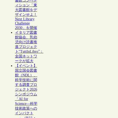
書館コンペテ
ィション「東
大図書館をデ
ザインせよ！
Next Library
Challenge
2030」を開催
イタリア図書
館協会、乳幼
児向け読書推
進プロジェク
ト“TuttInLibro”：
全国ネットワ
ークが拡大
【イベント】
国立国会図書
館（NDL）、
科学技術に関
する調査プロ
ジェクト2026
シンポジウム
「AI for
Science―科学
技術政策への
インパクト
―」（9/11・