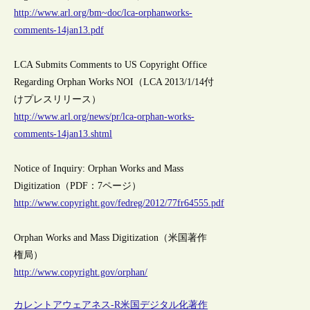
http://www.arl.org/bm~doc/lca-orphanworks-
comments-14jan13.pdf
LCA Submits Comments to US Copyright Office
Regarding Orphan Works NOI（LCA 2013/1/14付
けプレスリリース）
http://www.arl.org/news/pr/lca-orphan-works-
comments-14jan13.shtml
Notice of Inquiry: Orphan Works and Mass
Digitization（PDF：7ページ）
http://www.copyright.gov/fedreg/2012/77fr64555.pdf
Orphan Works and Mass Digitization（米国著作
権局）
http://www.copyright.gov/orphan/
カレントアウェアネス-R
米国
デジタル化
著作