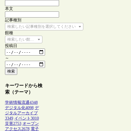
本文
記事種別
検索したい記事種別を選択してください
館種
検索したい館種を選択してください
投稿日
～
検索
キーワードから検
索（テーマ）
学術情報流通
4348
デジタル化
4098
デ
ジタルアーカイブ
3349
イベント
3010
災害
2753
オープン
アクセス
2678
電子