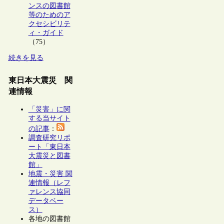
ンスの図書館
等のためのア
クセシビリテ
ィ・ガイド
（75）
続きを見る
東日本大震災 関
連情報
「災害」に関
する当サイト
の記事
：
調査研究リポ
ート「東日本
大震災と図書
館」
地震・災害 関
連情報（レフ
ァレンス協同
データベー
ス）
各地の図書館