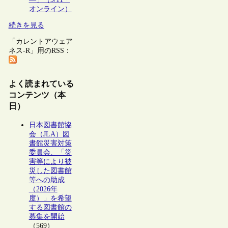
オンライン）
続きを見る
「カレントアウェア
ネス-R」用のRSS：
よく読まれている
コンテンツ（本
日）
日本図書館協
会（JLA）図
書館災害対策
委員会、「災
害等により被
災した図書館
等への助成
（2026年
度）」を希望
する図書館の
募集を開始
（569）