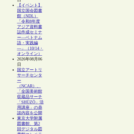
【イベント】
国立国会図書
館（NDL）
「令和8年度
アジア資料書
誌作成セミナ
ー―ベトナム
語・実践編
―」（10/14・
オンライン）
2026年08月06
日
国立アートリ
サーチセンタ
ー
（NCAR）、
「全国美術館
収蔵品サーチ
「SHŪZŌ」活
用講座」の鼎
談内容を公開
東京大学附属
図書館、第2
回デジタル図