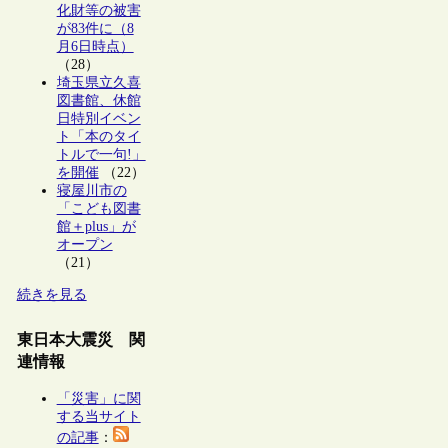
化財等の被害
が83件に（8
月6日時点）
（28）
埼玉県立久喜
図書館、休館
日特別イベン
ト「本のタイ
トルで一句!」
を開催
（22）
寝屋川市の
「こども図書
館＋plus」が
オープン
（21）
続きを見る
東日本大震災 関
連情報
「災害」に関
する当サイト
の記事
：