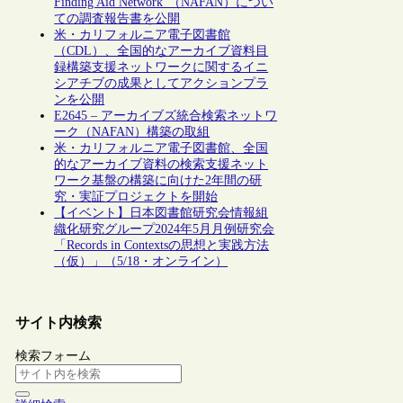
Finding Aid Network”（NAFAN）につい
ての調査報告書を公開
米・カリフォルニア電子図書館
（CDL）、全国的なアーカイブ資料目
録構築支援ネットワークに関するイニ
シアチブの成果としてアクションプラ
ンを公開
E2645 – アーカイブズ統合検索ネットワ
ーク（NAFAN）構築の取組
米・カリフォルニア電子図書館、全国
的なアーカイブ資料の検索支援ネット
ワーク基盤の構築に向けた2年間の研
究・実証プロジェクトを開始
【イベント】日本図書館研究会情報組
織化研究グループ2024年5月月例研究会
「Records in Contextsの思想と実践方法
（仮）」（5/18・オンライン）
サイト内検索
検索フォーム