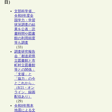
日）
文部科学省、
令和8年度全
国学力・学習
状況調査の結
果を公表：読
書時間や図書
館の利用頻度
等も調査
（33）
調査研究報告
会「都道府県
立図書館と市
町村立図書館
等との関係：
「支援」と
「協力」の今
とこれから」
（8/21・オン
ライン、録画
配信あり）
（29）
令和8年熊本
地震による文