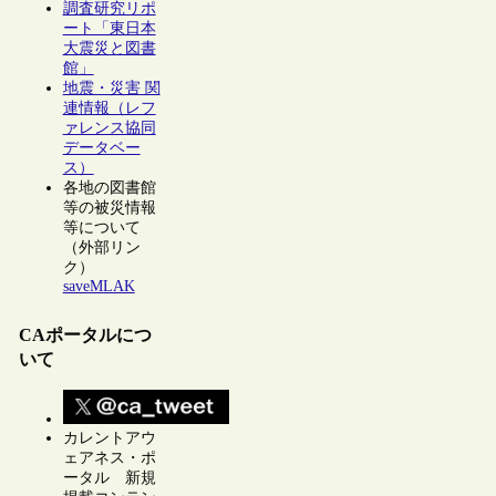
調査研究リポ
ート「東日本
大震災と図書
館」
地震・災害 関
連情報（レフ
ァレンス協同
データベー
ス）
各地の図書館
等の被災情報
等について
（外部リン
ク）
saveMLAK
CAポータルにつ
いて
カレントアウ
ェアネス・ポ
ータル 新規