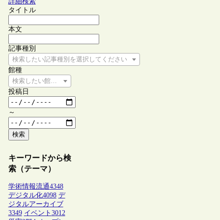
詳細検索
タイトル
本文
記事種別
検索したい記事種別を選択してください
館種
検索したい館種を選択してください
投稿日
～
検索
キーワードから検
索（テーマ）
学術情報流通
4348
デジタル化
4098
デ
ジタルアーカイブ
3349
イベント
3012