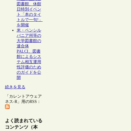
図書館、休館
日特別イベン
ト「本のタイ
トルで一句!」
を開催
米・ペンシル
バニア州等の
大学図書館の
連合体
PALCI、図書
館によるシス
テム相互運用
性評価のため
のガイドを公
開
続きを見る
「カレントアウェア
ネス-R」用のRSS：
よく読まれている
コンテンツ（本