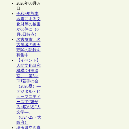
2026年08月07
日
令和8年熊本
地震による文
化財等の被害
が83件に（8
月6日時点）
名古屋市、名
古屋城の現天
守閣の記録を
募集中
【イベント】
人間文化研究
機構DH推進
室、「第5回
DH若手の会
（2026夏）―
デジタル・ヒ
ューマニティ
ーズで“繋が
る×広がる”人
文学―」
（8/24-25・大
阪府）
埼玉県立久喜