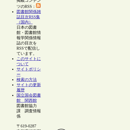
掲載コンテン
ツのRSS：
図書館関係雑
誌目次RSS集
（国内）
日本の図書
館・図書館情
報学関係情報
誌の目次を
RSSで配信し
ています。
このサイトに
ついて
サイトポリシ
ー
検索の方法
サイトの更新
履歴
国立国会図書
館 関西館
図書館協力
課 調査情報
係
〒619-0287