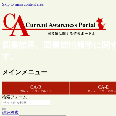
Skip to main content area
図書館界、図書館情報学に関
す。
メインメニュー
CA-R
CA-E
カレントアウェアネス-R
カレントアウェアネス
検索フォーム
詳細検索