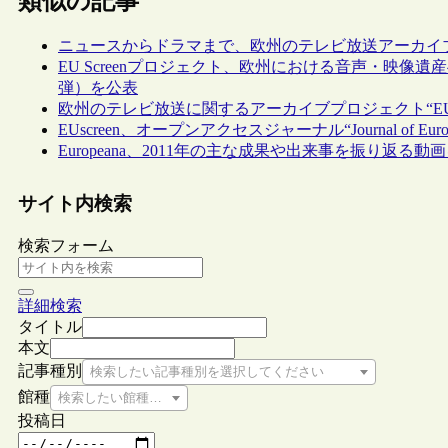
類似の記事
ニュースからドラマまで、欧州のテレビ放送アーカイブ“EUs
EU Screenプロジェクト、欧州における音声・映
弾）を公表
欧州のテレビ放送に関するアーカイブプロジェクト“EUs
EUscreen、オープンアクセスジャーナル“Journal of European T
Europeana、2011年の主な成果や出来事を振り返る動
サイト内検索
検索フォーム
詳細検索
タイトル
本文
記事種別
検索したい記事種別を選択してください
館種
検索したい館種を選択してください
投稿日