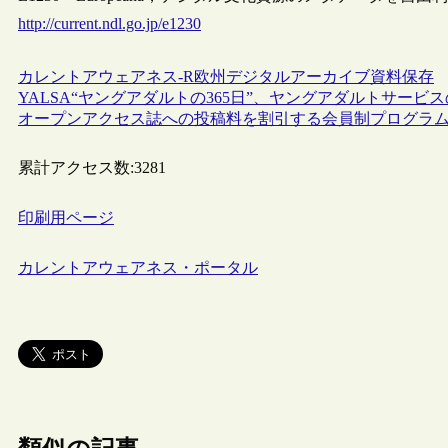
http://current.ndl.go.jp/e1230
カレントアウェアネス-R
欧州
デジタルアーカイブ
資料保存
YALSA“ヤングアダルトの365日”、ヤングアダルトサー
オープンアクセス誌への投稿料を割引する会員制プログラ
累計アクセス数:
3281
印刷用ページ
カレントアウェアネス・ポータル