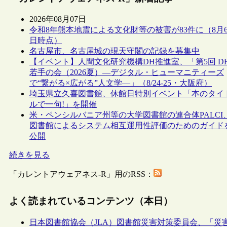
2026年08月07日
令和8年熊本地震による文化財等の被害が83件に（8月
日時点）
名古屋市、名古屋城の現天守閣の記録を募集中
【イベント】人間文化研究機構DH推進室、「第5回 D
若手の会（2026夏）―デジタル・ヒューマニティーズ
で“繋がる×広がる”人文学―」（8/24-25・大阪府）
埼玉県立久喜図書館、休館日特別イベント「本のタイ
ルで一句!」を開催
米・ペンシルバニア州等の大学図書館の連合体PALCI
図書館によるシステム相互運用性評価のためのガイド
公開
続きを見る
「カレントアウェアネス-R」用のRSS：
よく読まれているコンテンツ（本日）
日本図書館協会（JLA）図書館災害対策委員会、「災