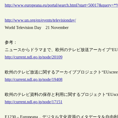
http://www.europeana.eu/portal/search.html?start=50017&que
http://www.un.org/en/events/televisionday/
World Television Day 21 November
参考：
ニュースからドラマまで、欧州のテレビ放送アーカイブ“EUscre
http://current.ndl.go.jp/node/20109
欧州のテレビ放送に関するアーカイブプロジェクト“EUscre
http://current.ndl.go.jp/node/19408
欧州のテレビ資料の保存と利用に関するプロジェクト“EUscr
http://current.ndl.go.jp/node/17151
E1230 – Europeana，デジタル文化資源のメタデータを自由