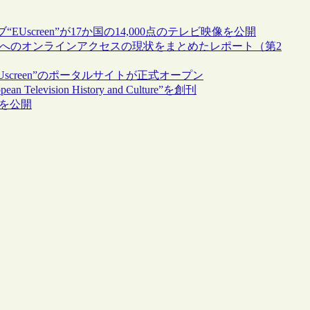
creen”が17か国の14,000点のテレビ映像を公開
像遺産へのオンラインアクセスの現状をまとめたレポート（第2
creen”のポータルサイトが正式オープン
elevision History and Culture”を創刊
画を公開