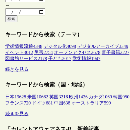
～
検索
キーワードから検索（テーマ）
学術情報流通
4348
デジタル化
4098
デジタルアーカイブ
3349
イベント
3012
災害
2754
オープンアクセス
2678
電子書籍
2227
図書館サービス
2178
子ども
2017
学術情報
1947
続きを見る
キーワードから検索（国・地域）
日本
19628
米国
10662
英国
3216
欧州
1426
カナダ
1069
韓国
950
フランス
720
ドイツ
681
中国
638
オーストラリア
599
続きを見る
「カレントアウェアネス-R」新着記事