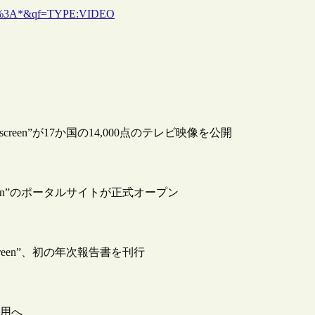
ry=*%3A*&qf=TYPE:VIDEO
en”が17か国の14,000点のテレビ映像を公開
en”のポータルサイトが正式オープン
een”、初の年次報告書を刊行
利用へ