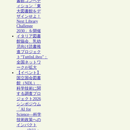
書館コンペテ
ィション「東
大図書館をデ
ザインせよ！
Next Library
Challenge
2030」を開催
イタリア図書
館協会、乳幼
児向け読書推
進プロジェク
ト“TuttInLibro”：
全国ネットワ
ークが拡大
【イベント】
国立国会図書
館（NDL）、
科学技術に関
する調査プロ
ジェクト2026
シンポジウム
「AI for
Science―科学
技術政策への
インパクト