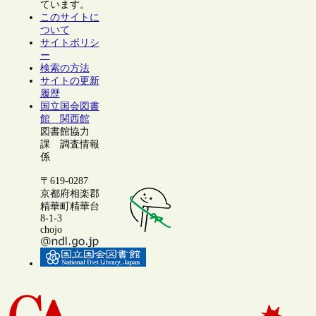
ています。
このサイトに
ついて
サイトポリシ
ー
検索の方法
サイトの更新
履歴
国立国会図書
館 関西館
図書館協力
課 調査情報
係
〒619-0287
京都府相楽郡
精華町精華台
8-1-3
chojo