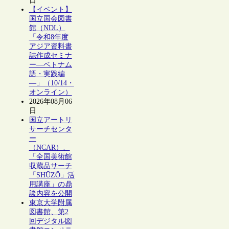
日
【イベント】
国立国会図書
館（NDL）
「令和8年度
アジア資料書
誌作成セミナ
ー―ベトナム
語・実践編
―」（10/14・
オンライン）
2026年08月06
日
国立アートリ
サーチセンタ
ー
（NCAR）、
「全国美術館
収蔵品サーチ
「SHŪZŌ」活
用講座」の鼎
談内容を公開
東京大学附属
図書館、第2
回デジタル図