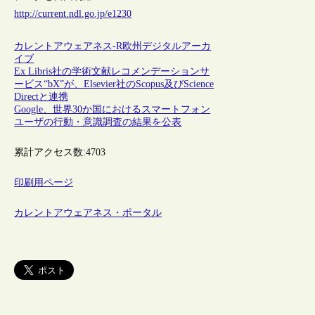
http://current.ndl.go.jp/e1230
カレントアウェアネス-R
欧州
デジタルアーカ
イブ
Ex Libris社の学術文献レコメンデーションサ
ービス“bX”が、Elsevier社のScopus及びScience
Directと連携
Google、世界30か国におけるスマートフォン
ユーザの行動・意識調査の結果を公表
累計アクセス数:
4703
印刷用ページ
カレントアウェアネス・ポータル