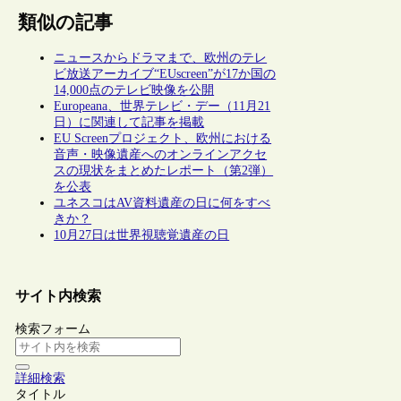
類似の記事
ニュースからドラマまで、欧州のテレ
ビ放送アーカイブ“EUscreen”が17か国の
14,000点のテレビ映像を公開
Europeana、世界テレビ・デー（11月21
日）に関連して記事を掲載
EU Screenプロジェクト、欧州における
音声・映像遺産へのオンラインアクセ
スの現状をまとめたレポート（第2弾）
を公表
ユネスコはAV資料遺産の日に何をすべ
きか？
10月27日は世界視聴覚遺産の日
サイト内検索
検索フォーム
詳細検索
タイトル