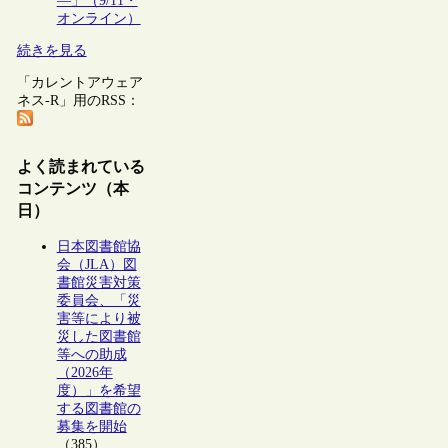
―」（9/11・
オンライン）
続きを見る
「カレントアウェア
ネス-R」用のRSS：
よく読まれている
コンテンツ（本
日）
日本図書館協
会（JLA）図
書館災害対策
委員会、「災
害等により被
災した図書館
等への助成
（2026年
度）」を希望
する図書館の
募集を開始
（385）