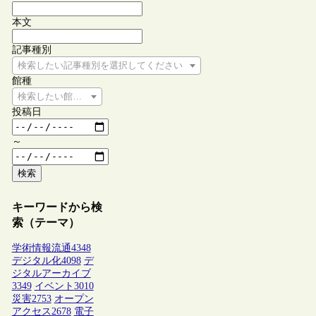
本文
記事種別
検索したい記事種別を選択してください
館種
検索したい館種を選択してください
投稿日
～
検索
キーワードから検
索（テーマ）
学術情報流通
4348
デジタル化
4098
デ
ジタルアーカイブ
3349
イベント
3010
災害
2753
オープン
アクセス
2678
電子