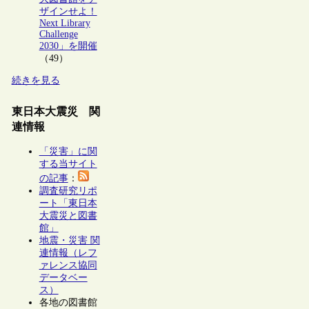
ザインせよ！
Next Library
Challenge
2030」を開催
（49）
続きを見る
東日本大震災 関
連情報
「災害」に関
する当サイト
の記事
：
調査研究リポ
ート「東日本
大震災と図書
館」
地震・災害 関
連情報（レフ
ァレンス協同
データベー
ス）
各地の図書館