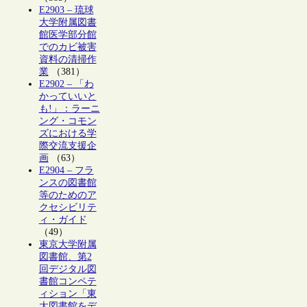
E2903 – 琉球
大学附属図書
館医学部分館
でのカビ被害
資料の清掃作
業
（381）
E2902 – 「わ
かっていいと
も!」：ラーニ
ング・コモン
ズにおける学
際交流支援企
画
（63）
E2904 – フラ
ンスの図書館
等のためのア
クセシビリテ
ィ・ガイド
（49）
東京大学附属
図書館、第2
回デジタル図
書館コンペテ
ィション「東
大図書館をデ