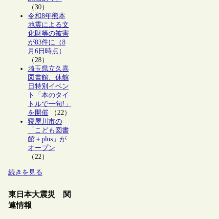
（30）
令和8年熊本
地震による文
化財等の被害
が83件に（8
月6日時点）
（28）
埼玉県立久喜
図書館、休館
日特別イベン
ト「本のタイ
トルで一句!」
を開催
（22）
寝屋川市の
「こども図書
館＋plus」が
オープン
（22）
続きを見る
東日本大震災 関
連情報