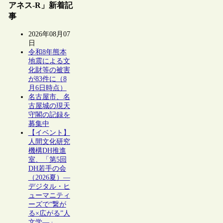
アネス-R」新着記
事
2026年08月07
日
令和8年熊本
地震による文
化財等の被害
が83件に（8
月6日時点）
名古屋市、名
古屋城の現天
守閣の記録を
募集中
【イベント】
人間文化研究
機構DH推進
室、「第5回
DH若手の会
（2026夏）―
デジタル・ヒ
ューマニティ
ーズで“繋が
る×広がる”人
文学―」