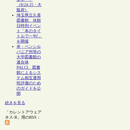
（8/24-25・大
阪府）
埼玉県立久喜
図書館、休館
日特別イベン
ト「本のタイ
トルで一句!」
を開催
米・ペンシル
バニア州等の
大学図書館の
連合体
PALCI、図書
館によるシス
テム相互運用
性評価のため
のガイドを公
開
続きを見る
「カレントアウェア
ネス-R」用のRSS：