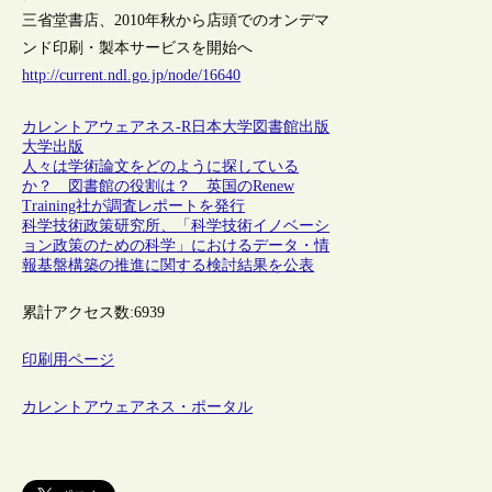
三省堂書店、2010年秋から店頭でのオンデマ
ンド印刷・製本サービスを開始へ
http://current.ndl.go.jp/node/16640
カレントアウェアネス-R
日本
大学図書館
出版
大学出版
人々は学術論文をどのように探している
か？ 図書館の役割は？ 英国のRenew
Training社が調査レポートを発行
科学技術政策研究所、「科学技術イノベーシ
ョン政策のための科学」におけるデータ・情
報基盤構築の推進に関する検討結果を公表
累計アクセス数:
6939
印刷用ページ
カレントアウェアネス・ポータル