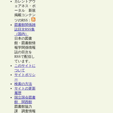
カレントアウ
ェアネス・ポ
ータル 新規
掲載コンテン
ツのRSS：
図書館関係雑
誌目次RSS集
（国内）
日本の図書
館・図書館情
報学関係情報
誌の目次を
RSSで配信し
ています。
このサイトに
ついて
サイトポリシ
ー
検索の方法
サイトの更新
履歴
国立国会図書
館 関西館
図書館協力
課 調査情報