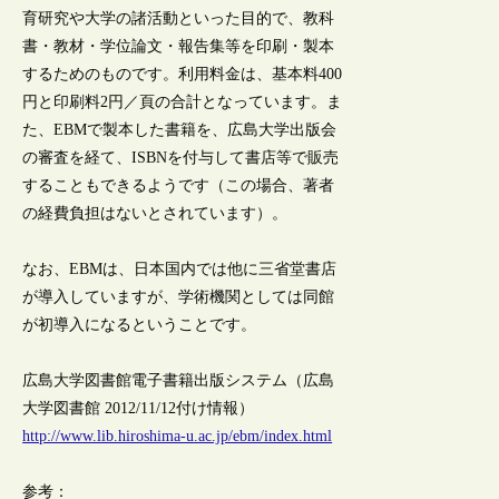
育研究や大学の諸活動といった目的で、教科
書・教材・学位論文・報告集等を印刷・製本
するためのものです。利用料金は、基本料400
円と印刷料2円／頁の合計となっています。ま
た、EBMで製本した書籍を、広島大学出版会
の審査を経て、ISBNを付与して書店等で販売
することもできるようです（この場合、著者
の経費負担はないとされています）。
なお、EBMは、日本国内では他に三省堂書店
が導入していますが、学術機関としては同館
が初導入になるということです。
広島大学図書館電子書籍出版システム（広島
大学図書館 2012/11/12付け情報）
http://www.lib.hiroshima-u.ac.jp/ebm/index.html
参考：