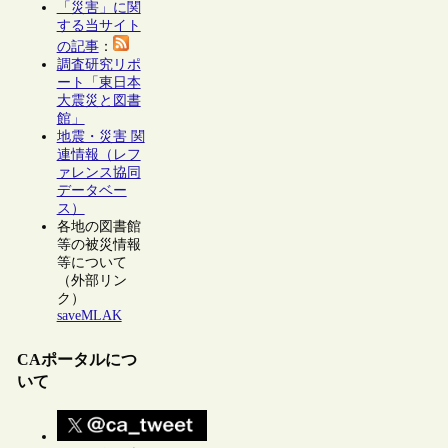
「災害」に関
する当サイト
の記事
：
調査研究リポ
ート「東日本
大震災と図書
館」
地震・災害 関
連情報（レフ
ァレンス協同
データベー
ス）
各地の図書館
等の被災情報
等について
（外部リン
ク）
saveMLAK
CAポータルにつ
いて