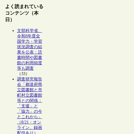
よく読まれている
コンテンツ（本
日）
文部科学省、
令和8年度全
国学力・学習
状況調査の結
果を公表：読
書時間や図書
館の利用頻度
等も調査
（33）
調査研究報告
会「都道府県
立図書館と市
町村立図書館
等との関係：
「支援」と
「協力」の今
とこれから」
（8/21・オン
ライン、録画
配信あり）