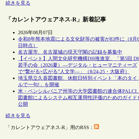
続きを見る
「カレントアウェアネス-R」新着記事
2026年08月07日
令和8年熊本地震による文化財等の被害が83件に（8月
日時点）
名古屋市、名古屋城の現天守閣の記録を募集中
【イベント】人間文化研究機構DH推進室、「第5回 D
若手の会（2026夏）―デジタル・ヒューマニティーズ
で“繋がる×広がる”人文学―」（8/24-25・大阪府）
埼玉県立久喜図書館、休館日特別イベント「本のタイ
ルで一句!」を開催
米・ペンシルバニア州等の大学図書館の連合体PALCI
図書館によるシステム相互運用性評価のためのガイド
公開
続きを見る
「カレントアウェアネス-R」用のRSS：