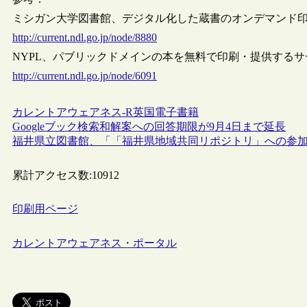
ミシガン大学図書館、デジタル化した蔵書のオンデマンド
http://current.ndl.go.jp/node/8880
NYPL、パブリックドメインの本を無料で印刷・提供する
http://current.ndl.go.jp/node/6091
カレントアウェアネス-R
英国
電子書籍
Googleブック検索和解案への回答期限が9月4日まで延長
福井県立図書館、「「福井県地域共同リポジトリ」への参
累計アクセス数:
10912
印刷用ページ
カレントアウェアネス・ポータル