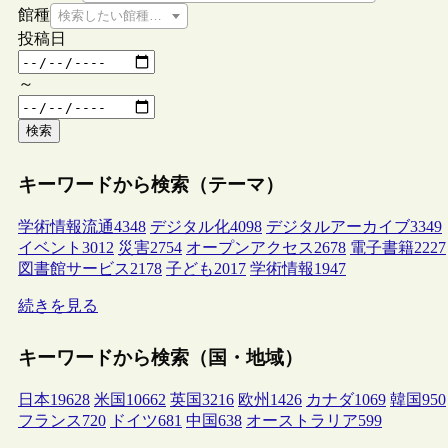
館種
検索したい館種を選択してください
投稿日
～
検索
キーワードから検索（テーマ）
学術情報流通
4348
デジタル化
4098
デジタルアーカイブ
3349
イベント
3012
災害
2754
オープンアクセス
2678
電子書籍
2227
図書館サービス
2178
子ども
2017
学術情報
1947
続きを見る
キーワードから検索（国・地域）
日本
19628
米国
10662
英国
3216
欧州
1426
カナダ
1069
韓国
950
フランス
720
ドイツ
681
中国
638
オーストラリア
599