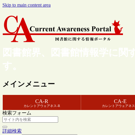
Skip to main content area
図書館界、図書館情報学に関
す。
メインメニュー
CA-R
CA-E
カレントアウェアネス-R
カレントアウェアネス
検索フォーム
詳細検索