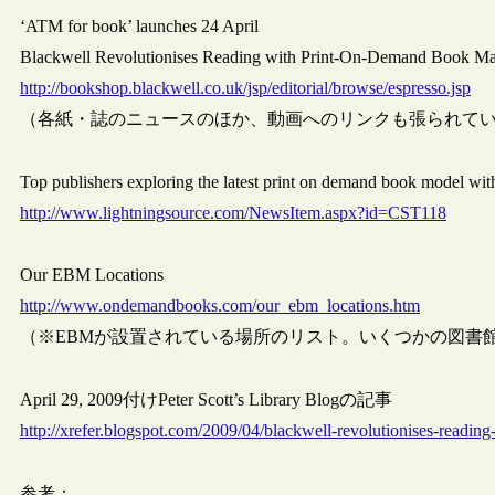
‘ATM for book’ launches 24 April
Blackwell Revolutionises Reading with Print-On-Demand Book M
http://bookshop.blackwell.co.uk/jsp/editorial/browse/espresso.jsp
（各紙・誌のニュースのほか、動画へのリンクも張られて
Top publishers exploring the latest print on demand book model w
http://www.lightningsource.com/NewsItem.aspx?id=CST118
Our EBM Locations
http://www.ondemandbooks.com/our_ebm_locations.htm
（※EBMが設置されている場所のリスト。いくつかの図書
April 29, 2009付けPeter Scott’s Library Blogの記事
http://xrefer.blogspot.com/2009/04/blackwell-revolutionises-reading
参考：