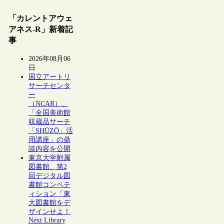
「カレントアウェ
アネス-R」新着記
事
2026年08月06
日
国立アートリ
サーチセンタ
ー
（NCAR）、
「全国美術館
収蔵品サーチ
「SHŪZŌ」活
用講座」の鼎
談内容を公開
東京大学附属
図書館、第2
回デジタル図
書館コンペテ
ィション「東
大図書館をデ
ザインせよ！
Next Library