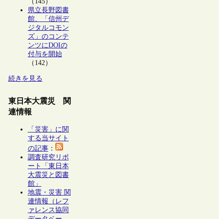
（145）
県立長野図書
館、「信州デ
ジタルコモン
ズ」のコンテ
ンツにDOIの
付与を開始
（142）
続きを見る
東日本大震災 関
連情報
「災害」に関
する当サイト
の記事
：
調査研究リポ
ート「東日本
大震災と図書
館」
地震・災害 関
連情報（レフ
ァレンス協同
データベー