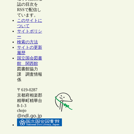
誌の目次を
RSSで配信し
ています。
このサイトに
ついて
サイトポリシ
ー
検索の方法
サイトの更新
履歴
国立国会図書
館 関西館
図書館協力
課 調査情報
係
〒619-0287
京都府相楽郡
精華町精華台
8-1-3
chojo