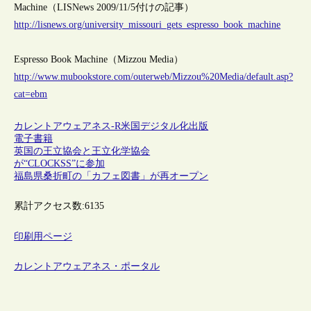
Machine（LISNews 2009/11/5付けの記事）
http://lisnews.org/university_missouri_gets_espresso_book_machine
Espresso Book Machine（Mizzou Media）
http://www.mubookstore.com/outerweb/Mizzou%20Media/default.asp?
cat=ebm
カレントアウェアネス-R
米国
デジタル化
出版
電子書籍
英国の王立協会と王立化学協会
が“CLOCKSS”に参加
福島県桑折町の「カフェ図書」が再オープン
累計アクセス数:
6135
印刷用ページ
カレントアウェアネス・ポータル