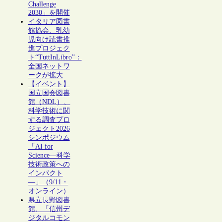
Challenge
2030」を開催
イタリア図書
館協会、乳幼
児向け読書推
進プロジェク
ト“TuttInLibro”：
全国ネットワ
ークが拡大
【イベント】
国立国会図書
館（NDL）、
科学技術に関
する調査プロ
ジェクト2026
シンポジウム
「AI for
Science―科学
技術政策への
インパクト
―」（9/11・
オンライン）
県立長野図書
館、「信州デ
ジタルコモン