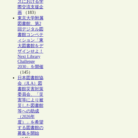
ズにおける学
際交流支援企
画
（183）
東京大学附属
図書館、第2
回デジタル図
書館コンペテ
ィション「東
大図書館をデ
ザインせよ！
Next Library
Challenge
2030」を開催
（145）
日本図書館協
会（JLA）図
書館災害対策
委員会、「災
害等により被
災した図書館
等への助成
（2026年
度）」を希望
する図書館の
募集を開始