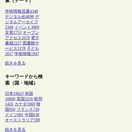
索（テーマ）
学術情報流通
4348
デジタル化
4098
デ
ジタルアーカイブ
3349
イベント
3009
災害
2753
オープン
アクセス
2678
電子
書籍
2227
図書館サ
ービス
2178
子ども
2017
学術情報
1947
続きを見る
キーワードから検
索（国・地域）
日本
19623
米国
10660
英国
3216
欧州
1426
カナダ
1069
韓
国
950
フランス
720
ドイツ
681
中国
638
オーストラリア
599
続きを見る