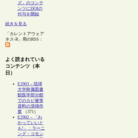
ズ」のコンテ
ンツにDOIの
付与を開始
続きを見る
「カレントアウェア
ネス-R」用のRSS：
よく読まれている
コンテンツ（本
日）
E2903 – 琉球
大学附属図書
館医学部分館
でのカビ被害
資料の清掃作
業
（371）
E2902 – 「わ
かっていいと
も!」：ラーニ
ング・コモン