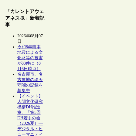
「カレントアウェ
アネス-R」新着記
事
2026年08月07
日
令和8年熊本
地震による文
化財等の被害
が83件に（8
月6日時点）
名古屋市、名
古屋城の現天
守閣の記録を
募集中
【イベント】
人間文化研究
機構DH推進
室、「第5回
DH若手の会
（2026夏）―
デジタル・ヒ
ューマニティ