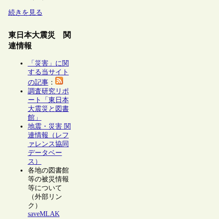
続きを見る
東日本大震災 関
連情報
「災害」に関
する当サイト
の記事
：
調査研究リポ
ート「東日本
大震災と図書
館」
地震・災害 関
連情報（レフ
ァレンス協同
データベー
ス）
各地の図書館
等の被災情報
等について
（外部リン
ク）
saveMLAK