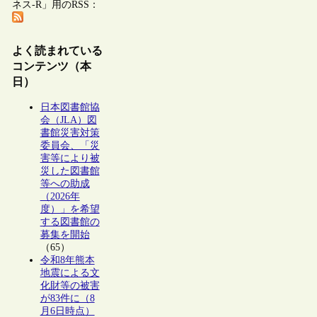
ネス-R」用のRSS：
よく読まれている
コンテンツ（本
日）
日本図書館協
会（JLA）図
書館災害対策
委員会、「災
害等により被
災した図書館
等への助成
（2026年
度）」を希望
する図書館の
募集を開始
（65）
令和8年熊本
地震による文
化財等の被害
が83件に（8
月6日時点）