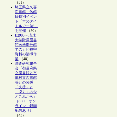
（51）
埼玉県立久喜
図書館、休館
日特別イベン
ト「本のタイ
トルで一句!」
を開催
（50）
E2903 – 琉球
大学附属図書
館医学部分館
でのカビ被害
資料の清掃作
業
（48）
調査研究報告
会「都道府県
立図書館と市
町村立図書館
等との関係：
「支援」と
「協力」の今
とこれから」
（8/21・オン
ライン、録画
配信あり）
（43）