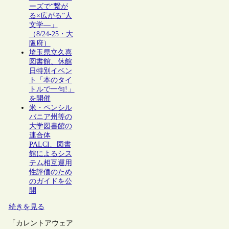
ーズで“繋が
る×広がる”人
文学―」
（8/24-25・大
阪府）
埼玉県立久喜
図書館、休館
日特別イベン
ト「本のタイ
トルで一句!」
を開催
米・ペンシル
バニア州等の
大学図書館の
連合体
PALCI、図書
館によるシス
テム相互運用
性評価のため
のガイドを公
開
続きを見る
「カレントアウェア