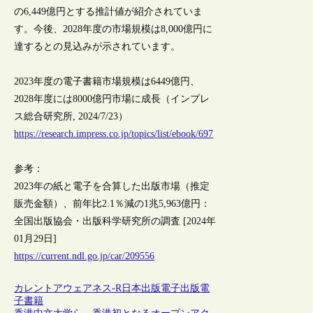
の6,449億円とする推計値が紹介されていま
す。今後、2028年度の市場規模は8,000億円に
達するとの見込みが示されています。
2023年度の電子書籍市場規模は6449億円、
2028年度には8000億円市場に成長（インプレ
ス総合研究所, 2024/7/23）
https://research.impress.co.jp/topics/list/ebook/697
参考：
2023年の紙と電子を合算した出版市場（推定
販売金額）、前年比2.1％減の1兆5,963億円：
全国出版協会・出版科学研究所の調査 [2024年
01月29日]
https://current.ndl.go.jp/car/209556
カレントアウェアネス-R
日本
出版
電子出版
電
子書籍