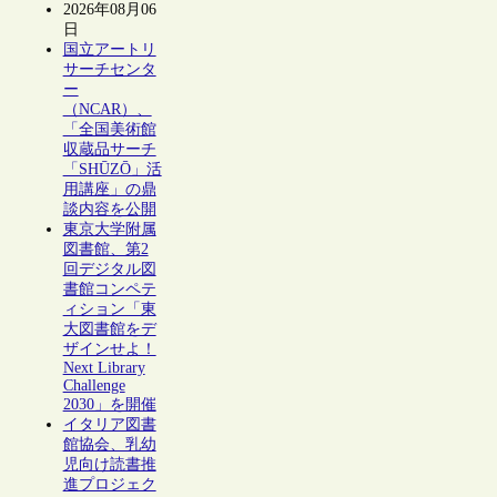
2026年08月06
日
国立アートリ
サーチセンタ
ー
（NCAR）、
「全国美術館
収蔵品サーチ
「SHŪZŌ」活
用講座」の鼎
談内容を公開
東京大学附属
図書館、第2
回デジタル図
書館コンペテ
ィション「東
大図書館をデ
ザインせよ！
Next Library
Challenge
2030」を開催
イタリア図書
館協会、乳幼
児向け読書推
進プロジェク