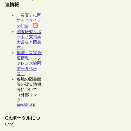
連情報
「災害」に関
する当サイト
の記事
：
調査研究リポ
ート「東日本
大震災と図書
館」
地震・災害 関
連情報（レフ
ァレンス協同
データベー
ス）
各地の図書館
等の被災情報
等について
（外部リン
ク）
saveMLAK
CAポータルにつ
いて