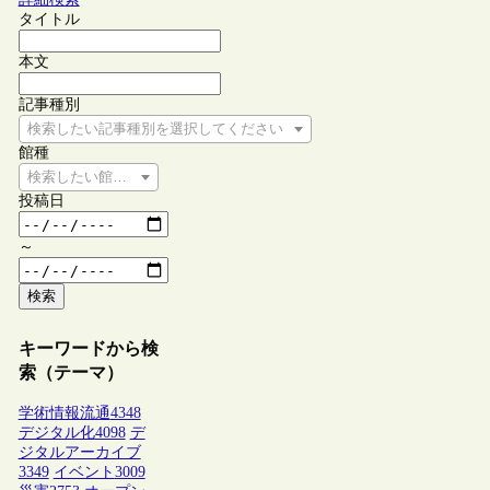
タイトル
本文
記事種別
検索したい記事種別を選択してください
館種
検索したい館種を選択してください
投稿日
～
検索
キーワードから検
索（テーマ）
学術情報流通
4348
デジタル化
4098
デ
ジタルアーカイブ
3349
イベント
3009