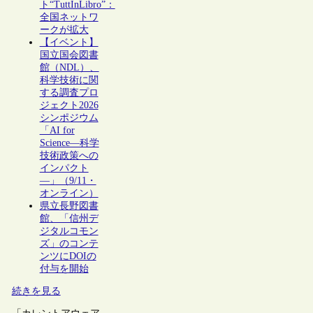
ト“TuttInLibro”：
全国ネットワ
ークが拡大
【イベント】
国立国会図書
館（NDL）、
科学技術に関
する調査プロ
ジェクト2026
シンポジウム
「AI for
Science―科学
技術政策への
インパクト
―」（9/11・
オンライン）
県立長野図書
館、「信州デ
ジタルコモン
ズ」のコンテ
ンツにDOIの
付与を開始
続きを見る