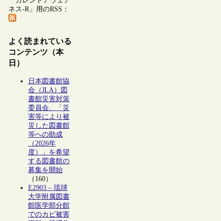
「カレントアウェア
ネス-R」用のRSS：
よく読まれている
コンテンツ（本
日）
日本図書館協
会（JLA）図
書館災害対策
委員会、「災
害等により被
災した図書館
等への助成
（2026年
度）」を希望
する図書館の
募集を開始
（160）
E2903 – 琉球
大学附属図書
館医学部分館
でのカビ被害