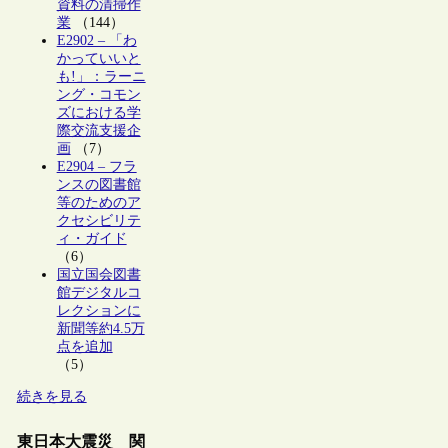
資料の清掃作
業
（144）
E2902 – 「わ
かっていいと
も!」：ラーニ
ング・コモン
ズにおける学
際交流支援企
画
（7）
E2904 – フラ
ンスの図書館
等のためのア
クセシビリテ
ィ・ガイド
（6）
国立国会図書
館デジタルコ
レクションに
新聞等約4.5万
点を追加
（5）
続きを見る
東日本大震災 関