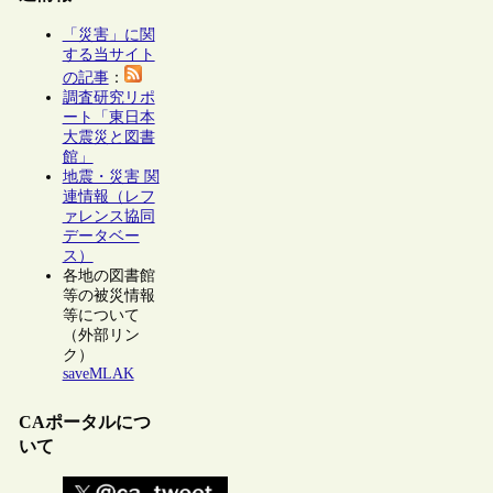
「災害」に関
する当サイト
の記事
：
調査研究リポ
ート「東日本
大震災と図書
館」
地震・災害 関
連情報（レフ
ァレンス協同
データベー
ス）
各地の図書館
等の被災情報
等について
（外部リン
ク）
saveMLAK
CAポータルにつ
いて