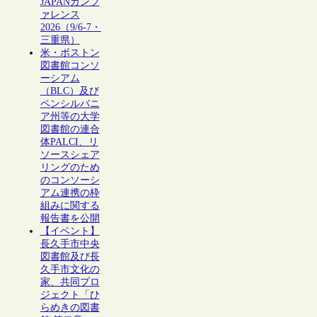
JAPANカンフ
ァレンス
2026（9/6-7・
三重県）
米・ボストン
図書館コンソ
ーシアム
（BLC）及び
ペンシルバニ
ア州等の大学
図書館の連合
体PALCI、リ
ソースシェア
リングのため
のコンソーシ
アム連携の枠
組みに関する
報告書を公開
【イベント】
長久手市中央
図書館及び長
久手市文化の
家、共同プロ
ジェクト「ひ
らめきの図書