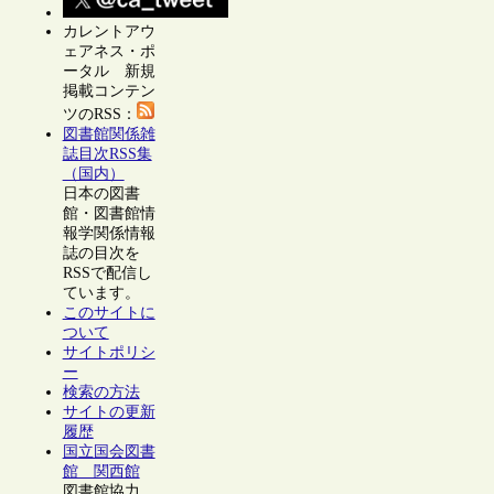
カレントアウ
ェアネス・ポ
ータル 新規
掲載コンテン
ツのRSS：
図書館関係雑
誌目次RSS集
（国内）
日本の図書
館・図書館情
報学関係情報
誌の目次を
RSSで配信し
ています。
このサイトに
ついて
サイトポリシ
ー
検索の方法
サイトの更新
履歴
国立国会図書
館 関西館
図書館協力