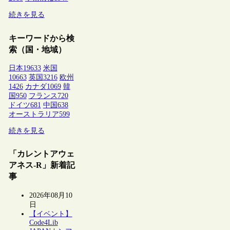
続きを見る
キーワードから検
索（国・地域）
日本
19633
米国
10663
英国
3216
欧州
1426
カナダ
1069
韓
国
950
フランス
720
ドイツ
681
中国
638
オーストラリア
599
続きを見る
「カレントアウェ
アネス-R」新着記
事
2026年08月10
日
【イベント】
Code4Lib