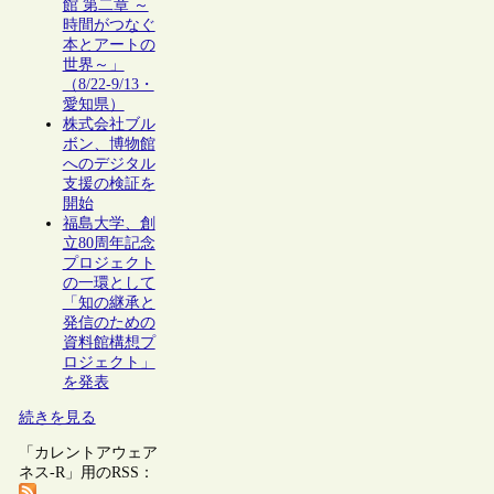
館 第二章 ～
時間がつなぐ
本とアートの
世界～」
（8/22-9/13・
愛知県）
株式会社ブル
ボン、博物館
へのデジタル
支援の検証を
開始
福島大学、創
立80周年記念
プロジェクト
の一環として
「知の継承と
発信のための
資料館構想プ
ロジェクト」
を発表
続きを見る
「カレントアウェア
ネス-R」用のRSS：