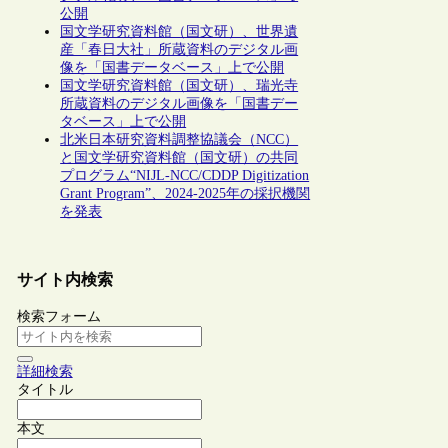
公開
国文学研究資料館（国文研）、世界遺
産「春日大社」所蔵資料のデジタル画
像を「国書データベース」上で公開
国文学研究資料館（国文研）、瑞光寺
所蔵資料のデジタル画像を「国書デー
タベース」上で公開
北米日本研究資料調整協議会（NCC）
と国文学研究資料館（国文研）の共同
プログラム“NIJL-NCC/CDDP Digitization
Grant Program”、2024-2025年の採択機関
を発表
サイト内検索
検索フォーム
詳細検索
タイトル
本文