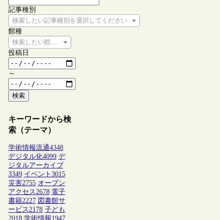
記事種別
検索したい記事種別を選択してください
館種
検索したい館種を選択してください
投稿日
～
検索
キーワードから検
索（テーマ）
学術情報流通
4348
デジタル化
4099
デ
ジタルアーカイブ
3349
イベント
3015
災害
2755
オープン
アクセス
2678
電子
書籍
2227
図書館サ
ービス
2178
子ども
2018
学術情報
1947