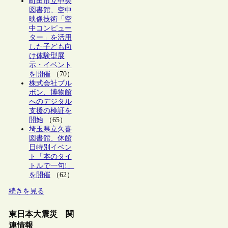
町田市立中央
図書館、空中
映像技術「空
中コンピュー
ター」を活用
した子ども向
け体験型展
示・イベント
を開催
（70）
株式会社ブル
ボン、博物館
へのデジタル
支援の検証を
開始
（65）
埼玉県立久喜
図書館、休館
日特別イベン
ト「本のタイ
トルで一句!」
を開催
（62）
続きを見る
東日本大震災 関
連情報