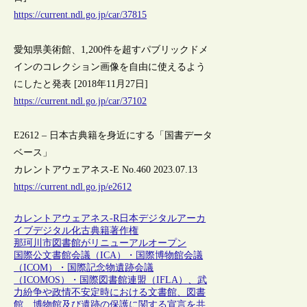
https://current.ndl.go.jp/car/37815
愛知県美術館、1,200件を超すパブリックドメ
インのコレクション画像を自由に使えるよう
にしたと発表 [2018年11月27日]
https://current.ndl.go.jp/car/37102
E2612 – 日本古典籍を身近にする「国書データ
ベース」
カレントアウェアネス-E No.460 2023.07.13
https://current.ndl.go.jp/e2612
カレントアウェアネス-R
日本
デジタルアーカ
イブ
デジタル化
古典籍
著作権
那珂川市図書館がリニューアルオープン
国際公文書館会議（ICA）・国際博物館会議
（ICOM）・国際記念物遺跡会議
（ICOMOS）・国際図書館連盟（IFLA）、武
力紛争や政情不安定時における文書館、図書
館、博物館及び遺跡の保護に関する宣言を共