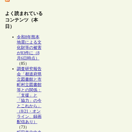
よく読まれている
コンテンツ（本
日）
令和8年熊本
地震による文
化財等の被害
が83件に（8
月6日時点）
（85）
調査研究報告
会「都道府県
立図書館と市
町村立図書館
等との関係：
「支援」と
「協力」の今
とこれから」
（8/21・オン
ライン、録画
配信あり）
（73）