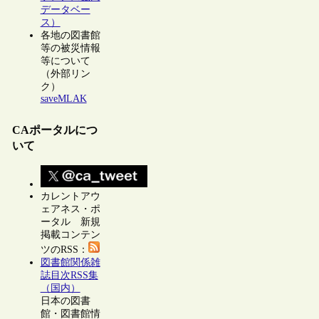
データベー
ス）
各地の図書館
等の被災情報
等について
（外部リン
ク）
saveMLAK
CAポータルにつ
いて
カレントアウ
ェアネス・ポ
ータル 新規
掲載コンテン
ツのRSS：
図書館関係雑
誌目次RSS集
（国内）
日本の図書
館・図書館情