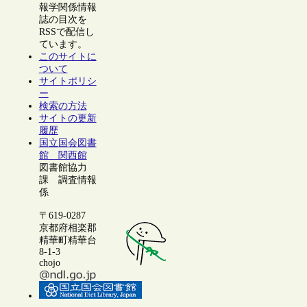
報学関係情報
誌の目次を
RSSで配信し
ています。
このサイトに
ついて
サイトポリシ
ー
検索の方法
サイトの更新
履歴
国立国会図書
館 関西館
図書館協力
課 調査情報
係
〒619-0287
京都府相楽郡
精華町精華台
8-1-3
chojo