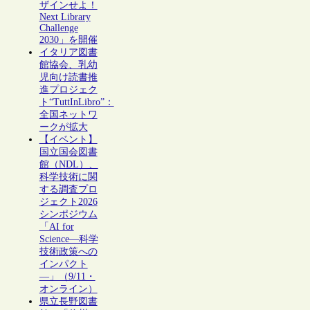
ザインせよ！
Next Library
Challenge
2030」を開催
イタリア図書
館協会、乳幼
児向け読書推
進プロジェク
ト“TuttInLibro”：
全国ネットワ
ークが拡大
【イベント】
国立国会図書
館（NDL）、
科学技術に関
する調査プロ
ジェクト2026
シンポジウム
「AI for
Science―科学
技術政策への
インパクト
―」（9/11・
オンライン）
県立長野図書