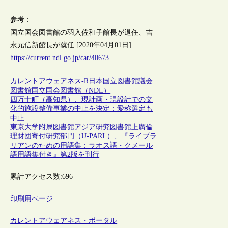
参考：
国立国会図書館の羽入佐和子館長が退任、吉
永元信新館長が就任 [2020年04月01日]
https://current.ndl.go.jp/car/40673
カレントアウェアネス-R
日本
国立図書館
議会
図書館
国立国会図書館（NDL）
四万十町（高知県）、現計画・現設計での文
化的施設整備事業の中止を決定：愛称選定も
中止
東京大学附属図書館アジア研究図書館上廣倫
理財団寄付研究部門（U-PARL）、『ライブラ
リアンのための用語集：ラオス語・クメール
語用語集付き』第2版を刊行
累計アクセス数:
696
印刷用ページ
カレントアウェアネス・ポータル