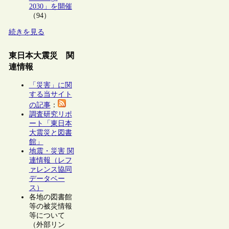
2030」を開催
（94）
続きを見る
東日本大震災 関
連情報
「災害」に関
する当サイト
の記事
：
調査研究リポ
ート「東日本
大震災と図書
館」
地震・災害 関
連情報（レフ
ァレンス協同
データベー
ス）
各地の図書館
等の被災情報
等について
（外部リン