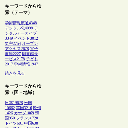
キーワードから検
索（テーマ）
学術情報流通
4348
デジタル化
4098
デ
ジタルアーカイブ
3349
イベント
3012
災害
2754
オープン
アクセス
2678
電子
書籍
2227
図書館サ
ービス
2178
子ども
2017
学術情報
1947
続きを見る
キーワードから検
索（国・地域）
日本
19628
米国
10662
英国
3216
欧州
1426
カナダ
1069
韓
国
950
フランス
720
ドイツ
681
中国
638