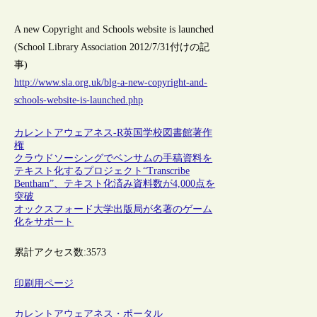
A new Copyright and Schools website is launched
(School Library Association 2012/7/31付けの記
事)
http://www.sla.org.uk/blg-a-new-copyright-and-
schools-website-is-launched.php
カレントアウェアネス-R
英国
学校図書館
著作
権
クラウドソーシングでベンサムの手稿資料を
テキスト化するプロジェクト“Transcribe
Bentham”、テキスト化済み資料数が4,000点を
突破
オックスフォード大学出版局が名著のゲーム
化をサポート
累計アクセス数:
3573
印刷用ページ
カレントアウェアネス・ポータル