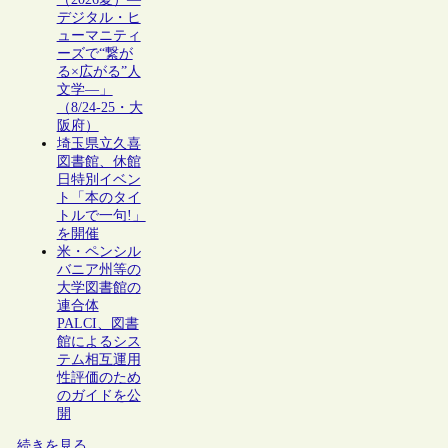
デジタル・ヒ
ューマニティ
ーズで“繋が
る×広がる”人
文学―」
（8/24-25・大
阪府）
埼玉県立久喜
図書館、休館
日特別イベン
ト「本のタイ
トルで一句!」
を開催
米・ペンシル
バニア州等の
大学図書館の
連合体
PALCI、図書
館によるシス
テム相互運用
性評価のため
のガイドを公
開
続きを見る