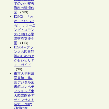
でのカビ被害
資料の清掃作
業
（489）
E2902 – 「わ
かっていいと
も!」：ラーニ
ング・コモン
ズにおける学
際交流支援企
画
（113）
E2904 – フラ
ンスの図書館
等のためのア
クセシビリテ
ィ・ガイド
（98）
東京大学附属
図書館、第2
回デジタル図
書館コンペテ
ィション「東
大図書館をデ
ザインせよ！
Next Library
Challenge