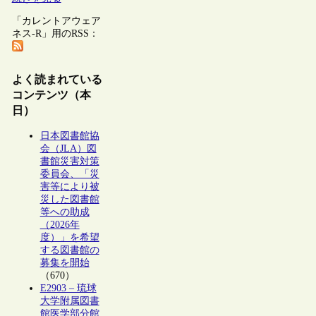
「カレントアウェア
ネス-R」用のRSS：
よく読まれている
コンテンツ（本
日）
日本図書館協
会（JLA）図
書館災害対策
委員会、「災
害等により被
災した図書館
等への助成
（2026年
度）」を希望
する図書館の
募集を開始
（670）
E2903 – 琉球
大学附属図書
館医学部分館