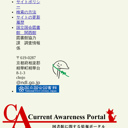
サイトポリシ
ー
検索の方法
サイトの更新
履歴
国立国会図書
館 関西館
図書館協力
課 調査情報
係
〒619-0287
京都府相楽郡
精華町精華台
8-1-3
chojo