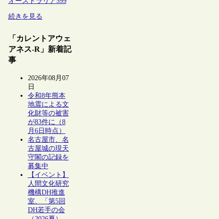
オーストラリア
599
続きを見る
「カレントアウェ
アネス-R」新着記
事
2026年08月07
日
令和8年熊本
地震による文
化財等の被害
が83件に（8
月6日時点）
名古屋市、名
古屋城の現天
守閣の記録を
募集中
【イベント】
人間文化研究
機構DH推進
室、「第5回
DH若手の会
（2026夏）―