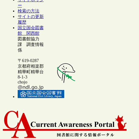
ー
検索の方法
サイトの更新
履歴
国立国会図書
館 関西館
図書館協力
課 調査情報
係
〒619-0287
京都府相楽郡
精華町精華台
8-1-3
chojo