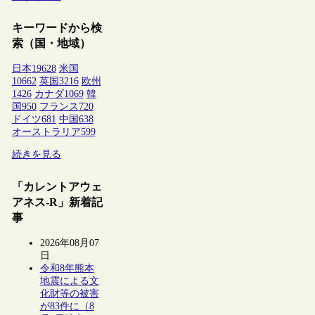
キーワードから検
索（国・地域）
日本
19628
米国
10662
英国
3216
欧州
1426
カナダ
1069
韓
国
950
フランス
720
ドイツ
681
中国
638
オーストラリア
599
続きを見る
「カレントアウェ
アネス-R」新着記
事
2026年08月07
日
令和8年熊本
地震による文
化財等の被害
が83件に（8