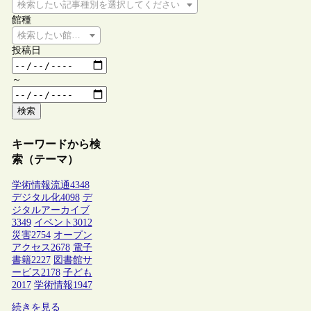
検索したい記事種別を選択してください
館種
検索したい館種を選択してください
投稿日
～
検索
キーワードから検
索（テーマ）
学術情報流通
4348
デジタル化
4098
デ
ジタルアーカイブ
3349
イベント
3012
災害
2754
オープン
アクセス
2678
電子
書籍
2227
図書館サ
ービス
2178
子ども
2017
学術情報
1947
続きを見る