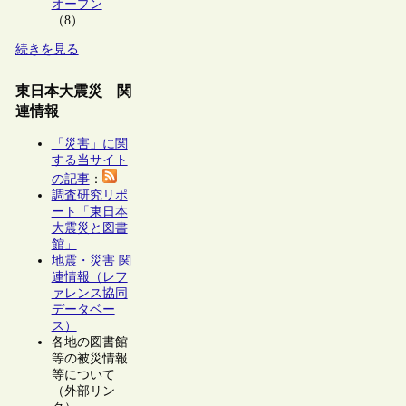
オープン
（8）
続きを見る
東日本大震災 関
連情報
「災害」に関
する当サイト
の記事
：
調査研究リポ
ート「東日本
大震災と図書
館」
地震・災害 関
連情報（レフ
ァレンス協同
データベー
ス）
各地の図書館
等の被災情報
等について
（外部リン