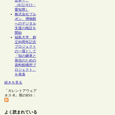
世界～」
（8/22-9/13・
愛知県）
株式会社ブル
ボン、博物館
へのデジタル
支援の検証を
開始
福島大学、創
立80周年記念
プロジェクト
の一環として
「知の継承と
発信のための
資料館構想プ
ロジェクト」
を発表
続きを見る
「カレントアウェア
ネス-R」用のRSS：
よく読まれている