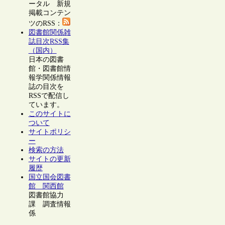
ータル 新規
掲載コンテン
ツのRSS：
図書館関係雑
誌目次RSS集
（国内）
日本の図書
館・図書館情
報学関係情報
誌の目次を
RSSで配信し
ています。
このサイトに
ついて
サイトポリシ
ー
検索の方法
サイトの更新
履歴
国立国会図書
館 関西館
図書館協力
課 調査情報
係