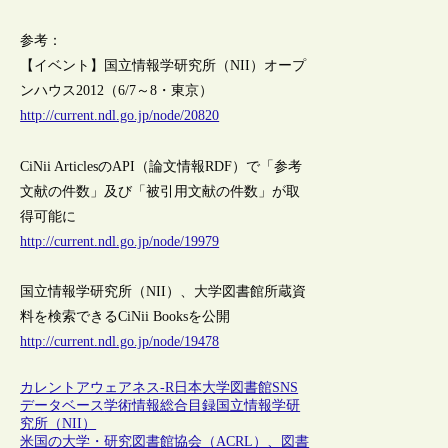
参考：
【イベント】国立情報学研究所（NII）オープ
ンハウス2012（6/7～8・東京）
http://current.ndl.go.jp/node/20820
CiNii ArticlesのAPI（論文情報RDF）で「参考
文献の件数」及び「被引用文献の件数」が取
得可能に
http://current.ndl.go.jp/node/19979
国立情報学研究所（NII）、大学図書館所蔵資
料を検索できるCiNii Booksを公開
http://current.ndl.go.jp/node/19478
カレントアウェアネス-R
日本
大学図書館
SNS
データベース
学術情報
総合目録
国立情報学研
究所（NII）
米国の大学・研究図書館協会（ACRL）、図書