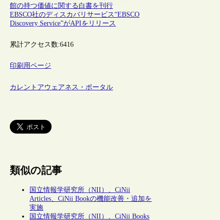
館の持つ価値に関する白書を刊行
EBSCO社のディスカバリサービス“EBSCO
Discovery Service”がAPIをリリース
累計アクセス数:
6416
印刷用ページ
カレントアウェアネス・ポータル
類似の記事
国立情報学研究所（NII）、CiNii
Articles、CiNii Bookの機能改善・追加を
実施
国立情報学研究所（NII）、CiNii Books