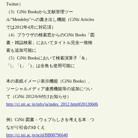
Twitter）
（3）CiNii Booksから文献管理ツー
ル“Mendeley”への書き出し機能（CiNii Articles
では2012年4月に対応済）
（4）ブラウザの検索窓からのCiNii Books「図
書・雑誌検索」においてタイトル完全一致検
索も追加可能に
（5）CiNii Booksにおいて検索演算子「&」
「|」「(」「)」は全角も使用可能に
本の表紙イメージ表示機能（CiNii Books）、
ソーシャルメディア連携機能等の追加につい
て（CiNii 2012/6/6付けお知らせ）
http://ci.nii.ac.jp/info/ja/index_2012.html#20120606
例）CiNii 図書 – ウェブらしさを考える本 : つ
ながり社会のゆくえ
http://ci.nii.ac.jp/ncid/BB08796640