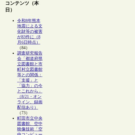
コンテンツ（本
日）
令和8年熊本
地震による文
化財等の被害
が83件に（8
月6日時点）
（84）
調査研究報告
会「都道府県
立図書館と市
町村立図書館
等との関係：
「支援」と
「協力」の今
とこれから」
（8/21・オン
ライン、録画
配信あり）
（73）
町田市立中央
図書館、空中
映像技術「空
中コンピュー