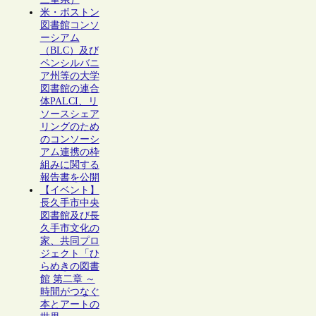
米・ボストン
図書館コンソ
ーシアム
（BLC）及び
ペンシルバニ
ア州等の大学
図書館の連合
体PALCI、リ
ソースシェア
リングのため
のコンソーシ
アム連携の枠
組みに関する
報告書を公開
【イベント】
長久手市中央
図書館及び長
久手市文化の
家、共同プロ
ジェクト「ひ
らめきの図書
館 第二章 ～
時間がつなぐ
本とアートの