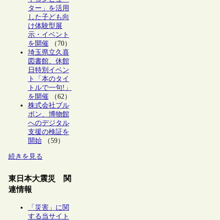
ター」を活用
した子ども向
け体験型展
示・イベント
を開催
（70）
埼玉県立久喜
図書館、休館
日特別イベン
ト「本のタイ
トルで一句!」
を開催
（62）
株式会社ブル
ボン、博物館
へのデジタル
支援の検証を
開始
（59）
続きを見る
東日本大震災 関
連情報
「災害」に関
する当サイト