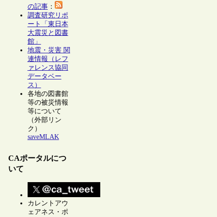
の記事
：
調査研究リポ
ート「東日本
大震災と図書
館」
地震・災害 関
連情報（レフ
ァレンス協同
データベー
ス）
各地の図書館
等の被災情報
等について
（外部リン
ク）
saveMLAK
CAポータルにつ
いて
カレントアウ
ェアネス・ポ