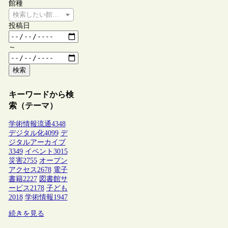
館種
検索したい館種を選択してください
投稿日
～
検索
キーワードから検
索（テーマ）
学術情報流通
4348
デジタル化
4099
デ
ジタルアーカイブ
3349
イベント
3015
災害
2755
オープン
アクセス
2678
電子
書籍
2227
図書館サ
ービス
2178
子ども
2018
学術情報
1947
続きを見る