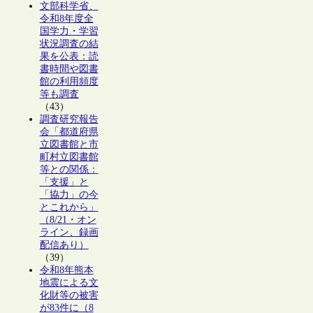
文部科学省、
令和8年度全
国学力・学習
状況調査の結
果を公表：読
書時間や図書
館の利用頻度
等も調査
（43）
調査研究報告
会「都道府県
立図書館と市
町村立図書館
等との関係：
「支援」と
「協力」の今
とこれから」
（8/21・オン
ライン、録画
配信あり）
（39）
令和8年熊本
地震による文
化財等の被害
が83件に（8