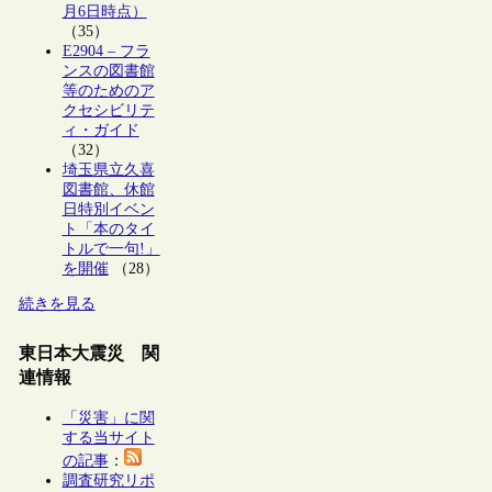
月6日時点）
（35）
E2904 – フラ
ンスの図書館
等のためのア
クセシビリテ
ィ・ガイド
（32）
埼玉県立久喜
図書館、休館
日特別イベン
ト「本のタイ
トルで一句!」
を開催
（28）
続きを見る
東日本大震災 関
連情報
「災害」に関
する当サイト
の記事
：
調査研究リポ