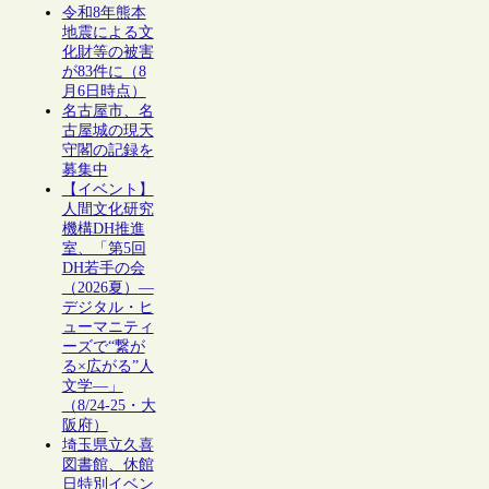
令和8年熊本
地震による文
化財等の被害
が83件に（8
月6日時点）
名古屋市、名
古屋城の現天
守閣の記録を
募集中
【イベント】
人間文化研究
機構DH推進
室、「第5回
DH若手の会
（2026夏）―
デジタル・ヒ
ューマニティ
ーズで“繋が
る×広がる”人
文学―」
（8/24-25・大
阪府）
埼玉県立久喜
図書館、休館
日特別イベン