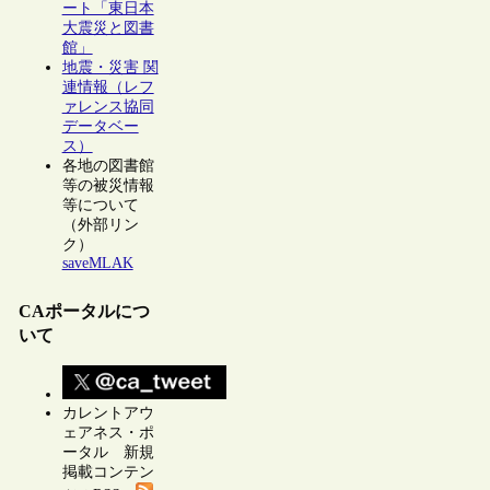
ート「東日本
大震災と図書
館」
地震・災害 関
連情報（レフ
ァレンス協同
データベー
ス）
各地の図書館
等の被災情報
等について
（外部リン
ク）
saveMLAK
CAポータルにつ
いて
カレントアウ
ェアネス・ポ
ータル 新規
掲載コンテン