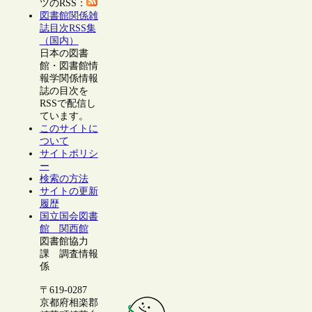
ツのRSS：
図書館関係雑
誌目次RSS集
（国内）
日本の図書
館・図書館情
報学関係情報
誌の目次を
RSSで配信し
ています。
このサイトに
ついて
サイトポリシ
ー
検索の方法
サイトの更新
履歴
国立国会図書
館 関西館
図書館協力
課 調査情報
係
〒619-0287
京都府相楽郡