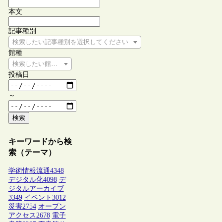
本文
記事種別
検索したい記事種別を選択してください
館種
検索したい館種を選択してください
投稿日
～
検索
キーワードから検
索（テーマ）
学術情報流通
4348
デジタル化
4098
デ
ジタルアーカイブ
3349
イベント
3012
災害
2754
オープン
アクセス
2678
電子