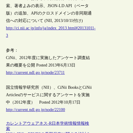
索、著者よみの表示、JSON-LD API（ベータ
版）の追加、APIのクロスドメインの非同期通
信への対応について (NII, 2013/10/11付け)
http://ci.nii.ac.jp/info/ja/index_2013.html#20131011-
3
参考：
CiNii、2012年度に実施したアンケート調査結
果の概要を公開 Posted 2013年6月13日
http://current.ndl.go.jp/node/23711
国立情報学研究所（NII）、CiNii BooksとCiNii
Articlesのサービスに関するアンケートを実施
中（2012年度） Posted 2012年10月17日
http://current.ndl.go.jp/node/22100
カレントアウェアネス-R
日本
学術情報
情報検
索