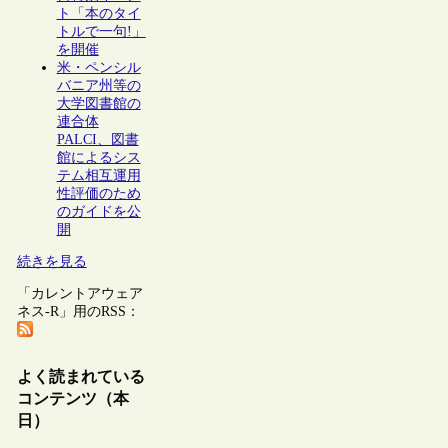
ト「本のタイ
トルで一句!」
を開催
米・ペンシル
バニア州等の
大学図書館の
連合体
PALCI、図書
館によるシス
テム相互運用
性評価のため
のガイドを公
開
続きを見る
「カレントアウェア
ネス-R」用のRSS：
よく読まれている
コンテンツ（本
日）