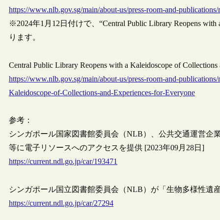
https://www.nlb.gov.sg/main/about-us/press-room-and-publications/
※2024年1月12日付けで、“Central Public Library Reopens with a Kal
ります。
Central Public Library Reopens with a Kaleidoscope of Collectio
https://www.nlb.gov.sg/main/about-us/press-room-and-publications/
Kaleidoscope-of-Collections-and-Experiences-for-Everyone
参考：
シンガポール国家図書館委員会（NLB）、公共交通運営企
等に電子リソースへのアクセスを提供 [2023年09月28日]
https://current.ndl.go.jp/car/193471
シンガポール国立図書館委員会（NLB）が「生物多様性遺産図書館
https://current.ndl.go.jp/car/27294