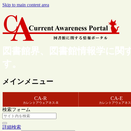
Skip to main content area
図書館界、図書館情報学に関
す。
メインメニュー
CA-R
CA-E
カレントアウェアネス-R
カレントアウェアネス
検索フォーム
詳細検索