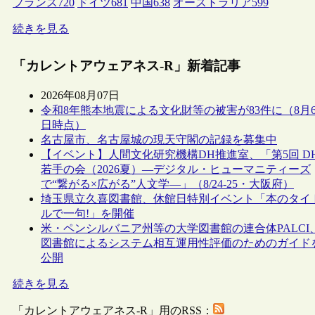
フランス
720
ドイツ
681
中国
638
オーストラリア
599
続きを見る
「カレントアウェアネス-R」新着記事
2026年08月07日
令和8年熊本地震による文化財等の被害が83件に（8月
日時点）
名古屋市、名古屋城の現天守閣の記録を募集中
【イベント】人間文化研究機構DH推進室、「第5回 D
若手の会（2026夏）―デジタル・ヒューマニティーズ
で“繋がる×広がる”人文学―」（8/24-25・大阪府）
埼玉県立久喜図書館、休館日特別イベント「本のタイ
ルで一句!」を開催
米・ペンシルバニア州等の大学図書館の連合体PALCI
図書館によるシステム相互運用性評価のためのガイド
公開
続きを見る
「カレントアウェアネス-R」用のRSS：