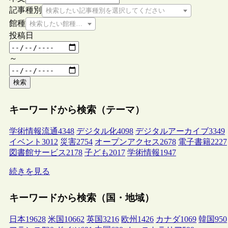
記事種別
検索したい記事種別を選択してください
館種
検索したい館種を選択してください
投稿日
～
検索
キーワードから検索（テーマ）
学術情報流通
4348
デジタル化
4098
デジタルアーカイブ
3349
イベント
3012
災害
2754
オープンアクセス
2678
電子書籍
2227
図書館サービス
2178
子ども
2017
学術情報
1947
続きを見る
キーワードから検索（国・地域）
日本
19628
米国
10662
英国
3216
欧州
1426
カナダ
1069
韓国
950