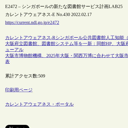
E2472 – シンガポールの新たな図書館サービス計画LAB25
カレントアウェアネス-E No.430 2022.02.17
https://current.ndl.go.jp/e2472
カレントアウェアネス-R
シンガポール
公共図書館
人工知能（
大阪府立図書館、図書館システム等を一新：同館HP、大阪府W
ューアル
大阪市博物館機構、2025年大阪・関西万博に合わせて大
表
累計アクセス数:
509
印刷用ページ
カレントアウェアネス・ポータル