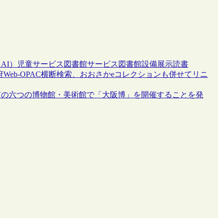
AI）
児童サービス
図書館サービス
図書館設備
展示
読書
eb-OPAC横断検索、おおさかeコレクションも併せてリニ
阪市の六つの博物館・美術館で「大阪博」を開催することを発