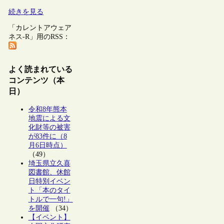
続きを見る
「カレントアウェア
ネス-R」用のRSS：
よく読まれている
コンテンツ（本
日）
令和8年熊本
地震による文
化財等の被害
が83件に（8
月6日時点）
（49）
埼玉県立久喜
図書館、休館
日特別イベン
ト「本のタイ
トルで一句!」
を開催
（34）
【イベント】