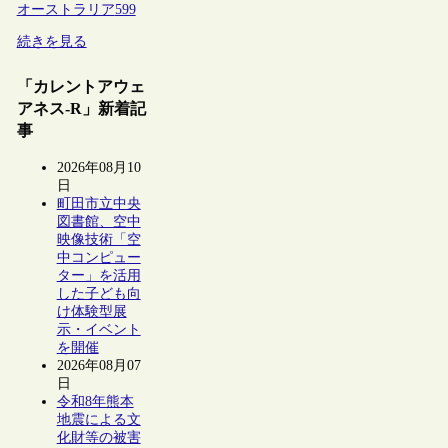
オーストラリア
599
続きを見る
「カレントアウェ
アネス-R」新着記
事
2026年08月10
日
町田市立中央
図書館、空中
映像技術「空
中コンピュー
ター」を活用
した子ども向
け体験型展
示・イベント
を開催
2026年08月07
日
令和8年熊本
地震による文
化財等の被害