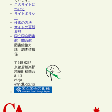
ています。
このサイトに
ついて
サイトポリシ
ー
検索の方法
サイトの更新
履歴
国立国会図書
館 関西館
図書館協力
課 調査情報
係
〒619-0287
京都府相楽郡
精華町精華台
8-1-3
chojo