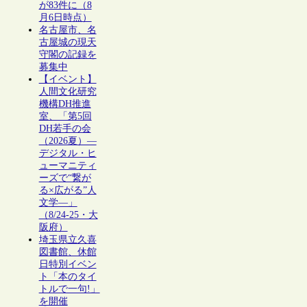
が83件に（8
月6日時点）
名古屋市、名
古屋城の現天
守閣の記録を
募集中
【イベント】
人間文化研究
機構DH推進
室、「第5回
DH若手の会
（2026夏）―
デジタル・ヒ
ューマニティ
ーズで“繋が
る×広がる”人
文学―」
（8/24-25・大
阪府）
埼玉県立久喜
図書館、休館
日特別イベン
ト「本のタイ
トルで一句!」
を開催