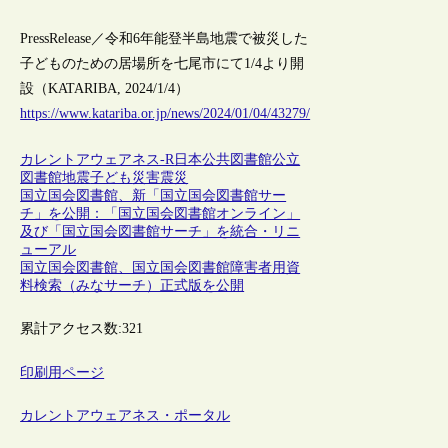
PressRelease／令和6年能登半島地震で被災した
子どものための居場所を七尾市にて1/4より開
設（KATARIBA, 2024/1/4）
https://www.katariba.or.jp/news/2024/01/04/43279/
カレントアウェアネス-R
日本
公共図書館
公立
図書館
地震
子ども
災害
震災
国立国会図書館、新「国立国会図書館サー
チ」を公開：「国立国会図書館オンライン」
及び「国立国会図書館サーチ」を統合・リニ
ューアル
国立国会図書館、国立国会図書館障害者用資
料検索（みなサーチ）正式版を公開
累計アクセス数:
321
印刷用ページ
カレントアウェアネス・ポータル