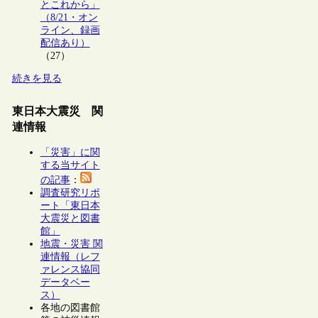
とこれから」
（8/21・オン
ライン、録画
配信あり）
（27）
続きを見る
東日本大震災 関
連情報
「災害」に関
する当サイト
の記事
：
調査研究リポ
ート「東日本
大震災と図書
館」
地震・災害 関
連情報（レフ
ァレンス協同
データベー
ス）
各地の図書館