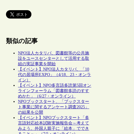
類似の記事
NPO法人カタリバ、図書館等の公共施
設をユースセンターとして活用する取
組の実証事業を開始
【イベント】NPO法人カタリバ、「10
代の居場所EXPO」（4/18、23・オンラ
イン）
【イベント】NPO多言語多読第5回オン
ラインフォーラム「図書館多読のすす
めかた」（6/27・オンライン）
NPOブックスタート、「ブックスター
ト事業に関するアンケート調査2025」
の結果を公開
【イベント】NPOブックスタート「多
言語対応絵本試験実施報告会～考えて
みよう。外国人親子に「絵本」ででき
ること～」（7/5・オンライン）