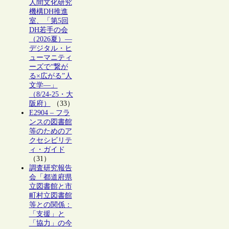
人間文化研究
機構DH推進
室、「第5回
DH若手の会
（2026夏）―
デジタル・ヒ
ューマニティ
ーズで“繋が
る×広がる”人
文学―」
（8/24-25・大
阪府）
（33）
E2904 – フラ
ンスの図書館
等のためのア
クセシビリテ
ィ・ガイド
（31）
調査研究報告
会「都道府県
立図書館と市
町村立図書館
等との関係：
「支援」と
「協力」の今