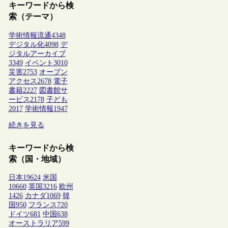
キーワードから検
索（テーマ）
学術情報流通
4348
デジタル化
4098
デ
ジタルアーカイブ
3349
イベント
3010
災害
2753
オープン
アクセス
2678
電子
書籍
2227
図書館サ
ービス
2178
子ども
2017
学術情報
1947
続きを見る
キーワードから検
索（国・地域）
日本
19624
米国
10660
英国
3216
欧州
1426
カナダ
1069
韓
国
950
フランス
720
ドイツ
681
中国
638
オーストラリア
599