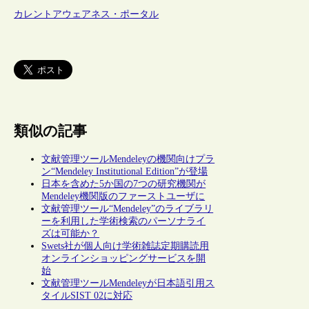
カレントアウェアネス・ポータル
類似の記事
文献管理ツールMendeleyの機関向けプラ
ン“Mendeley Institutional Edition”が登場
日本を含めた5か国の7つの研究機関が
Mendeley機関版のファーストユーザに
文献管理ツール“Mendeley”のライブラリ
ーを利用した学術検索のパーソナライ
ズは可能か？
Swets社が個人向け学術雑誌定期購読用
オンラインショッピングサービスを開
始
文献管理ツールMendeleyが日本語引用ス
タイルSIST 02に対応