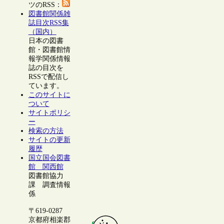
ツのRSS：
図書館関係雑
誌目次RSS集
（国内）
日本の図書
館・図書館情
報学関係情報
誌の目次を
RSSで配信し
ています。
このサイトに
ついて
サイトポリシ
ー
検索の方法
サイトの更新
履歴
国立国会図書
館 関西館
図書館協力
課 調査情報
係
〒619-0287
京都府相楽郡