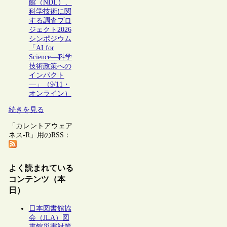
館（NDL）、
科学技術に関
する調査プロ
ジェクト2026
シンポジウム
「AI for
Science―科学
技術政策への
インパクト
―」（9/11・
オンライン）
続きを見る
「カレントアウェア
ネス-R」用のRSS：
よく読まれている
コンテンツ（本
日）
日本図書館協
会（JLA）図
書館災害対策