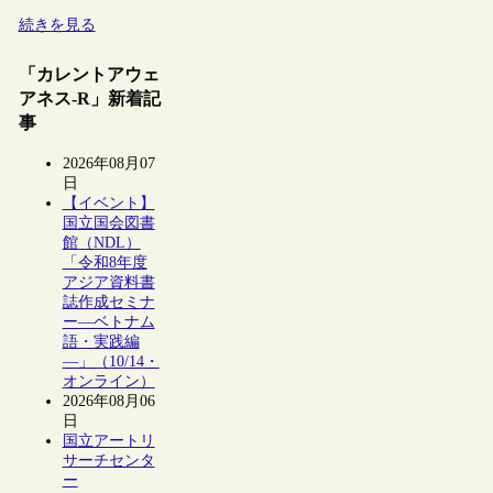
続きを見る
「カレントアウェ
アネス-R」新着記
事
2026年08月07
日
【イベント】
国立国会図書
館（NDL）
「令和8年度
アジア資料書
誌作成セミナ
ー―ベトナム
語・実践編
―」（10/14・
オンライン）
2026年08月06
日
国立アートリ
サーチセンタ
ー