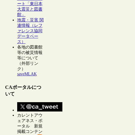
ート「東日本
大震災と図書
館」
地震・災害 関
連情報（レフ
ァレンス協同
データベー
ス）
各地の図書館
等の被災情報
等について
（外部リン
ク）
saveMLAK
CAポータルにつ
いて
カレントアウ
ェアネス・ポ
ータル 新規
掲載コンテン