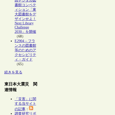
回デジタル図
書館コンペテ
ィション「東
大図書館をデ
ザインせよ！
Next Library
Challenge
2030」を開催
（68）
E2904 – フラ
ンスの図書館
等のためのア
クセシビリテ
ィ・ガイド
（65）
続きを見る
東日本大震災 関
連情報
「災害」に関
する当サイト
の記事
：
調査研究リポ