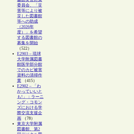
委員会、「災
害等により被
災した図書館
等への助成
（2026年
度）」を希望
する図書館の
募集を開始
（522）
E2903 – 琉球
大学附属図書
館医学部分館
でのカビ被害
資料の清掃作
業
（415）
E2902 – 「わ
かっていいと
も!」：ラーニ
ング・コモン
ズにおける学
際交流支援企
画
（78）
東京大学附属
図書館、第2