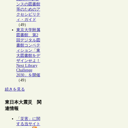
ンスの図書館
等のためのア
クセシビリテ
ィ・ガイド
（49）
東京大学附属
図書館、第2
回デジタル図
書館コンペテ
ィション「東
大図書館をデ
ザインせよ！
Next Library
Challenge
2030」を開催
（49）
続きを見る
東日本大震災 関
連情報
「災害」に関
する当サイト