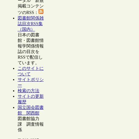
ータル 新規
掲載コンテン
ツのRSS：
図書館関係雑
誌目次RSS集
（国内）
日本の図書
館・図書館情
報学関係情報
誌の目次を
RSSで配信し
ています。
このサイトに
ついて
サイトポリシ
ー
検索の方法
サイトの更新
履歴
国立国会図書
館 関西館
図書館協力
課 調査情報
係