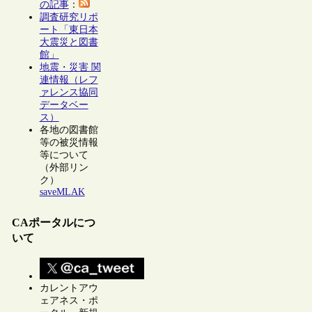
の記事
：
調査研究リポ
ート「東日本
大震災と図書
館」
地震・災害 関
連情報（レフ
ァレンス協同
データベー
ス）
各地の図書館
等の被災情報
等について
（外部リン
ク）
saveMLAK
CAポータルにつ
いて
カレントアウ
ェアネス・ポ