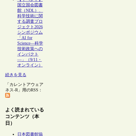
国立国会図書
館（NDL）、
科学技術に関
する調査プロ
ジェクト2026
シンポジウム
「AI for
Science―科学
技術政策への
インパクト
―」（9/11・
オンライン）
続きを見る
「カレントアウェア
ネス-R」用のRSS：
よく読まれている
コンテンツ（本
日）
日本図書館協