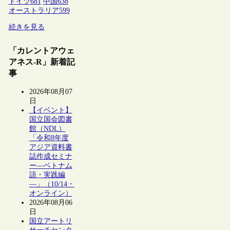
ドイツ
681
中国
638
オーストラリア
599
続きを見る
「カレントアウェ
アネス-R」新着記
事
2026年08月07
日
【イベント】
国立国会図書
館（NDL）
「令和8年度
アジア資料書
誌作成セミナ
ー―ベトナム
語・実践編
―」（10/14・
オンライン）
2026年08月06
日
国立アートリ