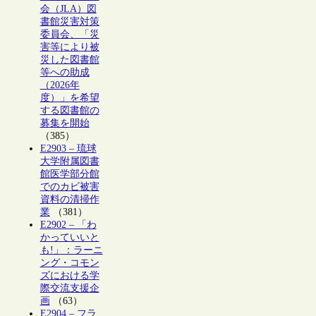
会（JLA）図
書館災害対策
委員会、「災
害等により被
災した図書館
等への助成
（2026年
度）」を希望
する図書館の
募集を開始
（385）
E2903 – 琉球
大学附属図書
館医学部分館
でのカビ被害
資料の清掃作
業
（381）
E2902 – 「わ
かっていいと
も!」：ラーニ
ング・コモン
ズにおける学
際交流支援企
画
（63）
E2904 – フラ