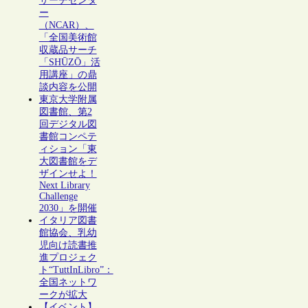
サーチセンタ
ー
（NCAR）、
「全国美術館
収蔵品サーチ
「SHŪZŌ」活
用講座」の鼎
談内容を公開
東京大学附属
図書館、第2
回デジタル図
書館コンペテ
ィション「東
大図書館をデ
ザインせよ！
Next Library
Challenge
2030」を開催
イタリア図書
館協会、乳幼
児向け読書推
進プロジェク
ト“TuttInLibro”：
全国ネットワ
ークが拡大
【イベント】