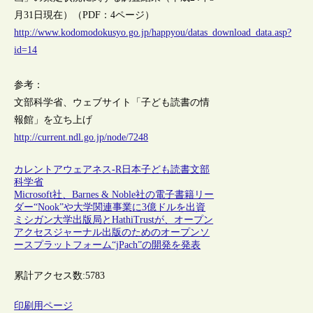
月31日現在）（PDF：4ページ）
http://www.kodomodokusyo.go.jp/happyou/datas_download_data.asp?
id=14
参考：
文部科学省、ウェブサイト「子ども読書の情
報館」を立ち上げ
http://current.ndl.go.jp/node/7248
カレントアウェアネス-R
日本
子ども
読書
文部
科学省
Microsoft社、Barnes & Noble社の電子書籍リー
ダー“Nook”や大学関連事業に3億ドルを出資
ミシガン大学出版局とHathiTrustが、オープン
アクセスジャーナル出版のためのオープンソ
ースプラットフォーム“jPach”の開発を発表
累計アクセス数:
5783
印刷用ページ