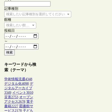
記事種別
検索したい記事種別を選択してください
館種
検索したい館種を選択してください
投稿日
～
検索
キーワードから検
索（テーマ）
学術情報流通
4348
デジタル化
4098
デ
ジタルアーカイブ
3349
イベント
3010
災害
2753
オープン
アクセス
2678
電子
書籍
2227
図書館サ
ービス
2178
子ども