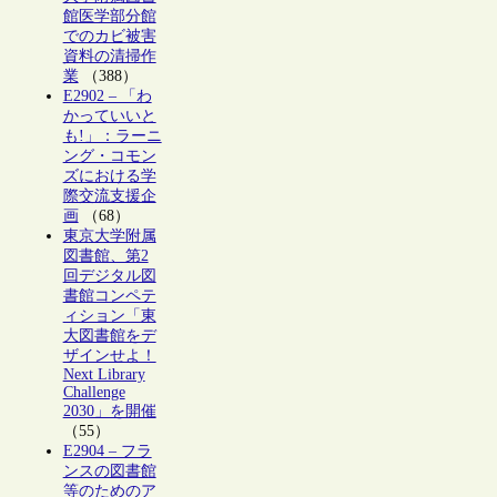
館医学部分館
でのカビ被害
資料の清掃作
業
（388）
E2902 – 「わ
かっていいと
も!」：ラーニ
ング・コモン
ズにおける学
際交流支援企
画
（68）
東京大学附属
図書館、第2
回デジタル図
書館コンペテ
ィション「東
大図書館をデ
ザインせよ！
Next Library
Challenge
2030」を開催
（55）
E2904 – フラ
ンスの図書館
等のためのア