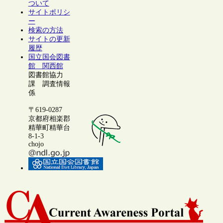
ついて
サイトポリシ
ー
検索の方法
サイトの更新
履歴
国立国会図書
館 関西館
図書館協力
課 調査情報
係
〒619-0287
京都府相楽郡
精華町精華台
8-1-3
chojo