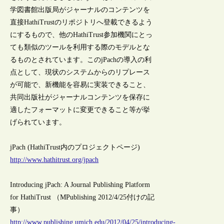
学図書館出版局がジャーナルのコンテンツを
直接HathiTrustのリポジトリへ登載できるよう
にするもので、他のHathiTrust参加機関にとっ
ても類似のツールを利用する際のモデルとな
るものとされています。このjPachの導入の利
点として、現状のシステムからのリプレース
が可能で、新機能を容易に実装できること、
共同出版社がジャーナルコンテンツを保存に
適したフォーマットに変更できること等が挙
げられています。
jPach (HathiTrust内のプロジェクトページ)
http://www.hathitrust.org/jpach
Introducing jPach: A Journal Publishing Platform
for HathiTrust （MPublishing 2012/4/25付けの記
事）
http://www.publishing.umich.edu/2012/04/25/introducing-