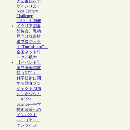
大図書館をデ
ザインせよ！
Next Library
Challenge
2030」を開催
イタリア図書
館協会、乳幼
児向け読書推
進プロジェク
ト“TuttInLibro”：
全国ネットワ
ークが拡大
【イベント】
国立国会図書
館（NDL）、
科学技術に関
する調査プロ
ジェクト2026
シンポジウム
「AI for
Science―科学
技術政策への
インパクト
―」（9/11・
オンライン）