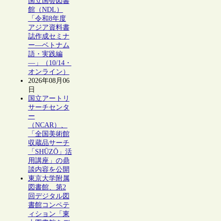
国立国会図書
館（NDL）
「令和8年度
アジア資料書
誌作成セミナ
ー―ベトナム
語・実践編
―」（10/14・
オンライン）
2026年08月06
日
国立アートリ
サーチセンタ
ー
（NCAR）、
「全国美術館
収蔵品サーチ
「SHŪZŌ」活
用講座」の鼎
談内容を公開
東京大学附属
図書館、第2
回デジタル図
書館コンペテ
ィション「東