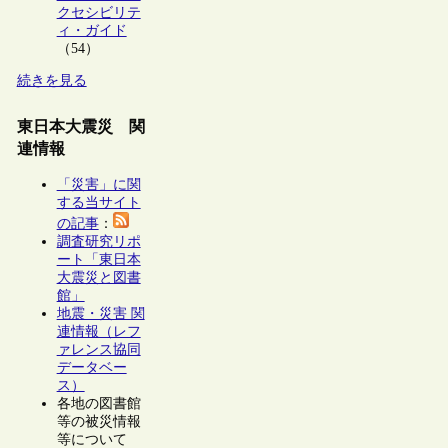
クセシビリテ
ィ・ガイド
（54）
続きを見る
東日本大震災 関
連情報
「災害」に関
する当サイト
の記事
：
調査研究リポ
ート「東日本
大震災と図書
館」
地震・災害 関
連情報（レフ
ァレンス協同
データベー
ス）
各地の図書館
等の被災情報
等について