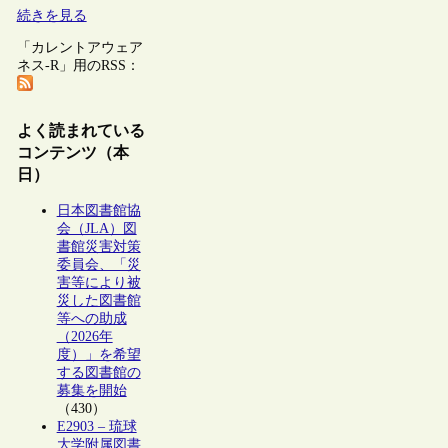
続きを見る
「カレントアウェア
ネス-R」用のRSS：
よく読まれている
コンテンツ（本
日）
日本図書館協
会（JLA）図
書館災害対策
委員会、「災
害等により被
災した図書館
等への助成
（2026年
度）」を希望
する図書館の
募集を開始
（430）
E2903 – 琉球
大学附属図書