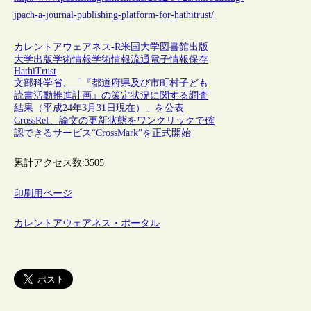
jpach-a-journal-publishing-platform-for-hathitrust/
カレントアウェアネス-R
米国
大学図書館
出版
大学出版
学術情報
学術情報流通
電子情報保存
HathiTrust
文部科学省、「『都道府県及び市町村子ども
読書活動推進計画』の策定状況に関する調査
結果（平成24年3月31日現在）」を公表
CrossRef、論文の更新状態をワンクリックで確
認できるサービス“CrossMark”を正式開始
累計アクセス数:
3505
印刷用ページ
カレントアウェアネス・ポータル