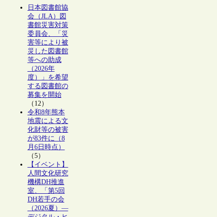
日本図書館協
会（JLA）図
書館災害対策
委員会、「災
害等により被
災した図書館
等への助成
（2026年
度）」を希望
する図書館の
募集を開始
（12）
令和8年熊本
地震による文
化財等の被害
が83件に（8
月6日時点）
（5）
【イベント】
人間文化研究
機構DH推進
室、「第5回
DH若手の会
（2026夏）―
デジタル・ヒ