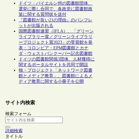
ドイツ・バイエルン州の図書館団体、
選挙に際し合同で、各政党に図書館政
策に関する質問状を送付
『図書館が良い21の理由』のパンフレ
ットが出版される
国際図書館連盟（IFLA）、「グリーン
ライブラリー賞／グリーンライブラリ
ープロジェクト賞2023」の受賞館を発
表：コロンビア・EPM図書館とカナ
ダ・ウェストバンクーバー記念図書館
ドイツの図書館関係3団体、人材獲得に
関するポータルサイトを共同で開設
独・プロジェクト「ネットワーク図書
館とメディア教育」、図書館によるメ
ディア教育に関する小冊子を公開
サイト内検索
検索フォーム
詳細検索
タイトル