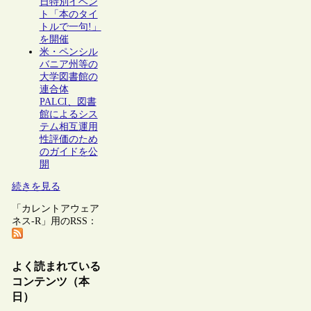
日特別イベン
ト「本のタイ
トルで一句!」
を開催
米・ペンシル
バニア州等の
大学図書館の
連合体
PALCI、図書
館によるシス
テム相互運用
性評価のため
のガイドを公
開
続きを見る
「カレントアウェア
ネス-R」用のRSS：
よく読まれている
コンテンツ（本
日）