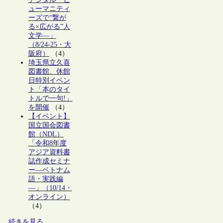
ューマニティ
ーズで“繋が
る×広がる”人
文学―」
（8/24-25・大
阪府）
（4）
埼玉県立久喜
図書館、休館
日特別イベン
ト「本のタイ
トルで一句!」
を開催
（4）
【イベント】
国立国会図書
館（NDL）
「令和8年度
アジア資料書
誌作成セミナ
ー―ベトナム
語・実践編
―」（10/14・
オンライン）
（4）
続きを見る