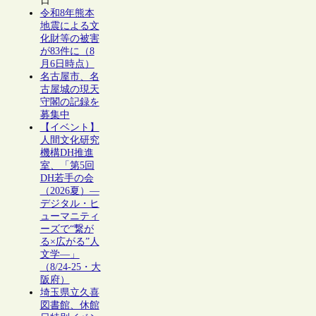
日
令和8年熊本
地震による文
化財等の被害
が83件に（8
月6日時点）
名古屋市、名
古屋城の現天
守閣の記録を
募集中
【イベント】
人間文化研究
機構DH推進
室、「第5回
DH若手の会
（2026夏）―
デジタル・ヒ
ューマニティ
ーズで“繋が
る×広がる”人
文学―」
（8/24-25・大
阪府）
埼玉県立久喜
図書館、休館