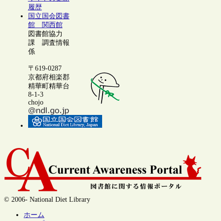
履歴
国立国会図書
館 関西館
図書館協力
課 調査情報
係
〒619-0287
京都府相楽郡
精華町精華台
8-1-3
chojo
© 2006- National Diet Library
ホーム