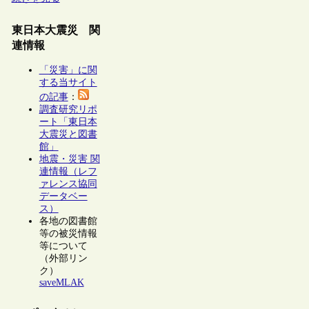
東日本大震災 関
連情報
「災害」に関
する当サイト
の記事
：
調査研究リポ
ート「東日本
大震災と図書
館」
地震・災害 関
連情報（レフ
ァレンス協同
データベー
ス）
各地の図書館
等の被災情報
等について
（外部リン
ク）
saveMLAK