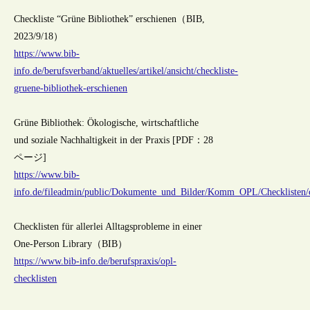
Checkliste “Grüne Bibliothek” erschienen（BIB,
2023/9/18）
https://www.bib-
info.de/berufsverband/aktuelles/artikel/ansicht/checkliste-
gruene-bibliothek-erschienen
Grüne Bibliothek: Ökologische, wirtschaftliche
und soziale Nachhaltigkeit in der Praxis [PDF：28
ページ]
https://www.bib-
info.de/fileadmin/public/Dokumente_und_Bilder/Komm_OPL/Checklisten/
Checklisten für allerlei Alltagsprobleme in einer
One-Person Library（BIB）
https://www.bib-info.de/berufspraxis/opl-
checklisten