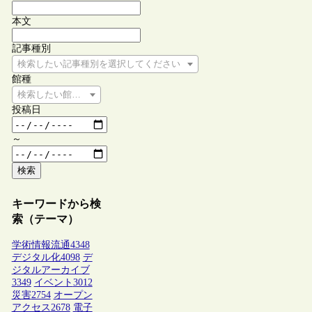
本文
記事種別
検索したい記事種別を選択してください
館種
検索したい館種を選択してください
投稿日
～
検索
キーワードから検
索（テーマ）
学術情報流通
4348
デジタル化
4098
デ
ジタルアーカイブ
3349
イベント
3012
災害
2754
オープン
アクセス
2678
電子