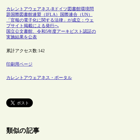
カレントアウェアネス-R
ドイツ
図書館
環境問
題
国際図書館連盟（IFLA）
国際連合（UN）
「官報の電子化に関する法律」が成立：ウェ
ブサイト掲載による発行へ
国立公文書館、令和5年度アーキビスト認証の
実施結果を公表
累計アクセス数:
142
印刷用ページ
カレントアウェアネス・ポータル
類似の記事