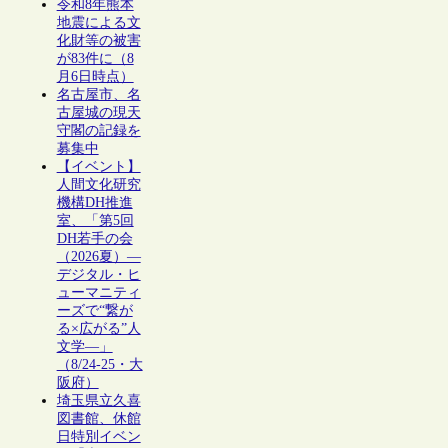
令和8年熊本
地震による文
化財等の被害
が83件に（8
月6日時点）
名古屋市、名
古屋城の現天
守閣の記録を
募集中
【イベント】
人間文化研究
機構DH推進
室、「第5回
DH若手の会
（2026夏）―
デジタル・ヒ
ューマニティ
ーズで“繋が
る×広がる”人
文学―」
（8/24-25・大
阪府）
埼玉県立久喜
図書館、休館
日特別イベン