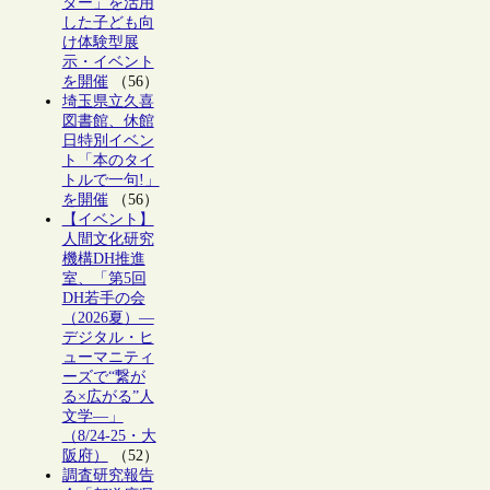
ター」を活用
した子ども向
け体験型展
示・イベント
を開催
（56）
埼玉県立久喜
図書館、休館
日特別イベン
ト「本のタイ
トルで一句!」
を開催
（56）
【イベント】
人間文化研究
機構DH推進
室、「第5回
DH若手の会
（2026夏）―
デジタル・ヒ
ューマニティ
ーズで“繋が
る×広がる”人
文学―」
（8/24-25・大
阪府）
（52）
調査研究報告