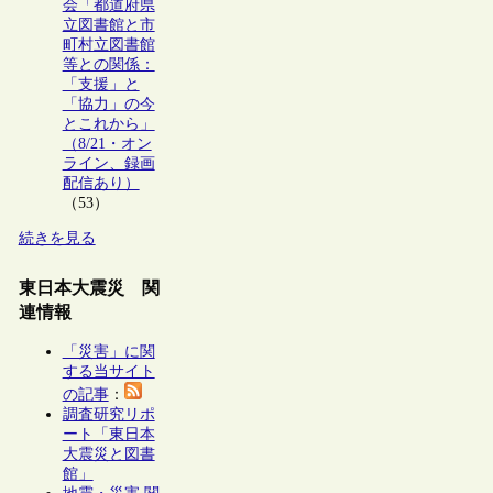
会「都道府県
立図書館と市
町村立図書館
等との関係：
「支援」と
「協力」の今
とこれから」
（8/21・オン
ライン、録画
配信あり）
（53）
続きを見る
東日本大震災 関
連情報
「災害」に関
する当サイト
の記事
：
調査研究リポ
ート「東日本
大震災と図書
館」