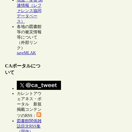
地震・災害 関
連情報（レフ
ァレンス協同
データベー
ス）
各地の図書館
等の被災情報
等について
（外部リン
ク）
saveMLAK
CAポータルにつ
いて
カレントアウ
ェアネス・ポ
ータル 新規
掲載コンテン
ツのRSS：
図書館関係雑
誌目次RSS集
（国内）