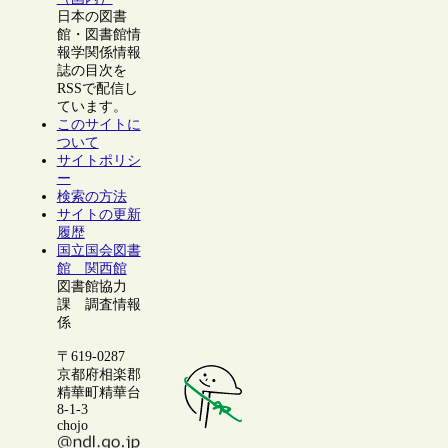
日本の図書
館・図書館情
報学関係情報
誌の目次を
RSSで配信し
ています。
このサイトに
ついて
サイトポリシ
ー
検索の方法
サイトの更新
履歴
国立国会図書
館 関西館
図書館協力
課 調査情報
係
〒619-0287
京都府相楽郡
精華町精華台
8-1-3
chojo