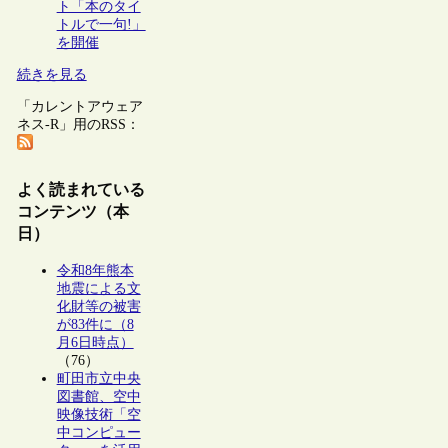
ト「本のタイ
トルで一句!」
を開催
続きを見る
「カレントアウェア
ネス-R」用のRSS：
よく読まれている
コンテンツ（本
日）
令和8年熊本
地震による文
化財等の被害
が83件に（8
月6日時点）
（76）
町田市立中央
図書館、空中
映像技術「空
中コンピュー