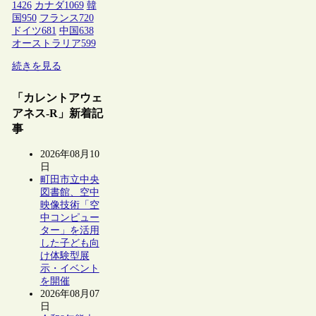
1426
カナダ
1069
韓
国
950
フランス
720
ドイツ
681
中国
638
オーストラリア
599
続きを見る
「カレントアウェ
アネス-R」新着記
事
2026年08月10
日
町田市立中央
図書館、空中
映像技術「空
中コンピュー
ター」を活用
した子ども向
け体験型展
示・イベント
を開催
2026年08月07
日