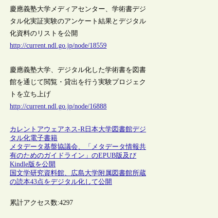
慶應義塾大学メディアセンター、学術書デジ
タル化実証実験のアンケート結果とデジタル
化資料のリストを公開
http://current.ndl.go.jp/node/18559
慶應義塾大学、デジタル化した学術書を図書
館を通じて閲覧・貸出を行う実験プロジェク
トを立ち上げ
http://current.ndl.go.jp/node/16888
カレントアウェアネス-R
日本
大学図書館
デジ
タル化
電子書籍
メタデータ基盤協議会、「メタデータ情報共
有のためのガイドライン」のEPUB版及び
Kindle版を公開
国文学研究資料館、広島大学附属図書館所蔵
の読本43点をデジタル化して公開
累計アクセス数:
4297