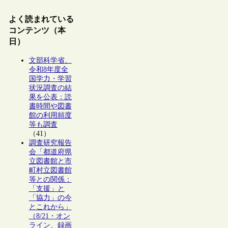
よく読まれている
コンテンツ（本
日）
文部科学省、
令和8年度全
国学力・学習
状況調査の結
果を公表：読
書時間や図書
館の利用頻度
等も調査
（41）
調査研究報告
会「都道府県
立図書館と市
町村立図書館
等との関係：
「支援」と
「協力」の今
とこれから」
（8/21・オン
ライン、録画