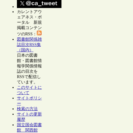
カレントアウ
ェアネス・ポ
ータル 新規
掲載コンテン
ツのRSS：
図書館関係雑
誌目次RSS集
（国内）
日本の図書
館・図書館情
報学関係情報
誌の目次を
RSSで配信し
ています。
このサイトに
ついて
サイトポリシ
ー
検索の方法
サイトの更新
履歴
国立国会図書
館 関西館