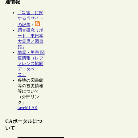
連情報
「災害」に関
する当サイト
の記事
：
調査研究リポ
ート「東日本
大震災と図書
館」
地震・災害 関
連情報（レフ
ァレンス協同
データベー
ス）
各地の図書館
等の被災情報
等について
（外部リン
ク）
saveMLAK
CAポータルにつ
いて