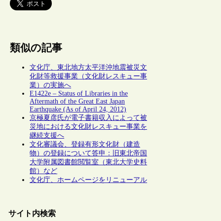
類似の記事
文化庁、東北地方太平洋沖地震被災文
化財等救援事業（文化財レスキュー事
業）の実施へ
E1422e – Status of Libraries in the
Aftermath of the Great East Japan
Earthquake (As of April 24, 2012)
京極夏彦氏が電子書籍収入によって被
災地における文化財レスキュー事業を
継続支援へ
文化審議会、登録有形文化財（建造
物）の登録について答申：旧東北帝国
大学附属図書館閲覧室（東北大学史料
館）など
文化庁、ホームページをリニューアル
サイト内検索