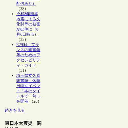
配信あり）
（38）
令和8年熊本
地震による文
化財等の被害
が83件に（8
月6日時点）
（35）
E2904 – フラ
ンスの図書館
等のためのア
クセシビリテ
ィ・ガイド
（31）
埼玉県立久喜
図書館、休館
日特別イベン
ト「本のタイ
トルで一句!」
を開催
（28）
続きを見る
東日本大震災 関