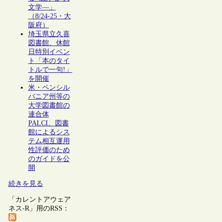
文学―」
（8/24-25・大
阪府）
埼玉県立久喜
図書館、休館
日特別イベン
ト「本のタイ
トルで一句!」
を開催
米・ペンシル
バニア州等の
大学図書館の
連合体
PALCI、図書
館によるシス
テム相互運用
性評価のため
のガイドを公
開
続きを見る
「カレントアウェア
ネス-R」用のRSS：