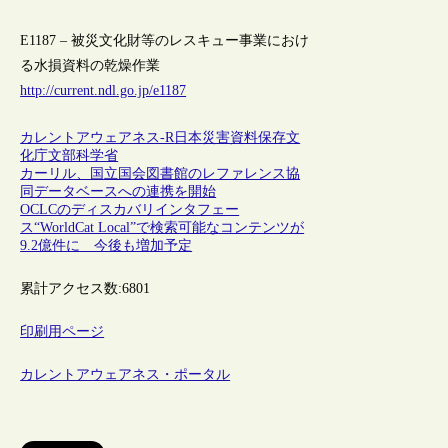
E1187 – 被災文化財等のレスキュー事業におけ
る水損資料の乾燥作業
http://current.ndl.go.jp/e1187
カレントアウェアネス-R
日本
災害
資料保存
文
化庁
文部科学省
カーリル、国立国会図書館のレファレンス協
同データベースへの連携を開始
OCLCのディスカバリインタフェー
ス“WorldCat Local”で検索可能なコンテンツが
9.2億件に 今後も増加予定
累計アクセス数:
6801
印刷用ページ
カレントアウェアネス・ポータル