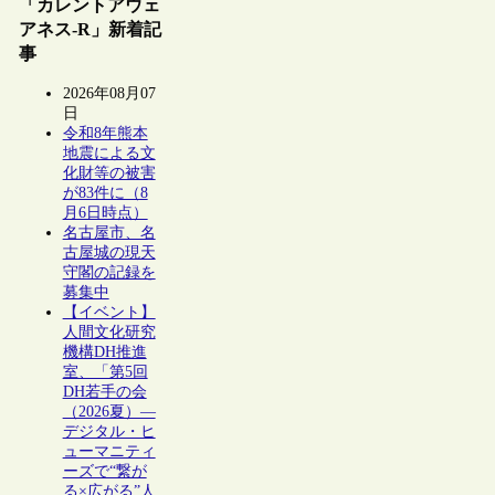
「カレントアウェ
アネス-R」新着記
事
2026年08月07
日
令和8年熊本
地震による文
化財等の被害
が83件に（8
月6日時点）
名古屋市、名
古屋城の現天
守閣の記録を
募集中
【イベント】
人間文化研究
機構DH推進
室、「第5回
DH若手の会
（2026夏）―
デジタル・ヒ
ューマニティ
ーズで“繋が
る×広がる”人