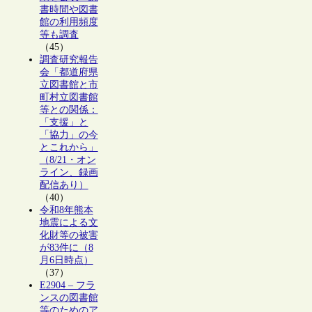
書時間や図書
館の利用頻度
等も調査
（45）
調査研究報告
会「都道府県
立図書館と市
町村立図書館
等との関係：
「支援」と
「協力」の今
とこれから」
（8/21・オン
ライン、録画
配信あり）
（40）
令和8年熊本
地震による文
化財等の被害
が83件に（8
月6日時点）
（37）
E2904 – フラ
ンスの図書館
等のためのア