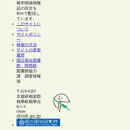
報学関係情報
誌の目次を
RSSで配信し
ています。
このサイトに
ついて
サイトポリシ
ー
検索の方法
サイトの更新
履歴
国立国会図書
館 関西館
図書館協力
課 調査情報
係
〒619-0287
京都府相楽郡
精華町精華台
8-1-3
chojo