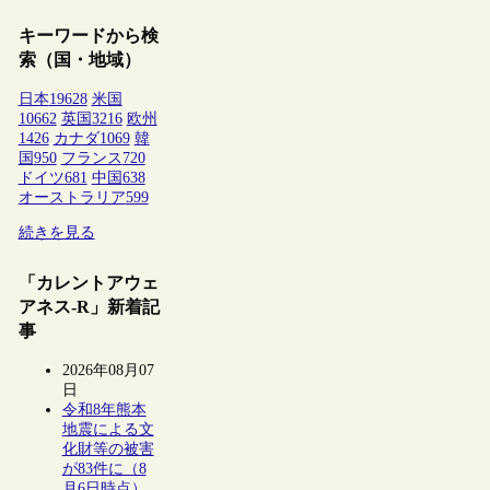
キーワードから検
索（国・地域）
日本
19628
米国
10662
英国
3216
欧州
1426
カナダ
1069
韓
国
950
フランス
720
ドイツ
681
中国
638
オーストラリア
599
続きを見る
「カレントアウェ
アネス-R」新着記
事
2026年08月07
日
令和8年熊本
地震による文
化財等の被害
が83件に（8
月6日時点）