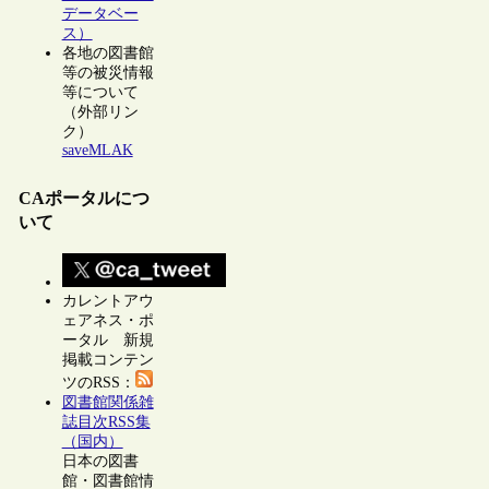
データベー
ス）
各地の図書館
等の被災情報
等について
（外部リン
ク）
saveMLAK
CAポータルにつ
いて
カレントアウ
ェアネス・ポ
ータル 新規
掲載コンテン
ツのRSS：
図書館関係雑
誌目次RSS集
（国内）
日本の図書
館・図書館情