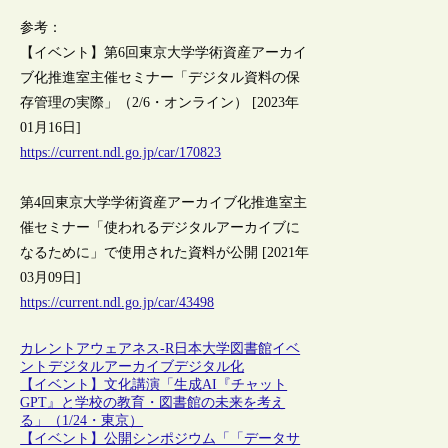
参考：
【イベント】第6回東京大学学術資産アーカイ
ブ化推進室主催セミナー「デジタル資料の保
存管理の実際」（2/6・オンライン） [2023年
01月16日]
https://current.ndl.go.jp/car/170823
第4回東京大学学術資産アーカイブ化推進室主
催セミナー「使われるデジタルアーカイブに
なるために」で使用された資料が公開 [2021年
03月09日]
https://current.ndl.go.jp/car/43498
カレントアウェアネス-R
日本
大学図書館
イベ
ント
デジタルアーカイブ
デジタル化
【イベント】文化講演「生成AI『チャット
GPT』と学校の教育・図書館の未来を考え
る」（1/24・東京）
【イベント】公開シンポジウム「「データサ