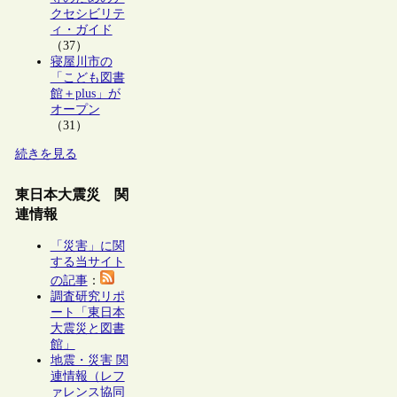
クセシビリテ
ィ・ガイド
（37）
寝屋川市の
「こども図書
館＋plus」が
オープン
（31）
続きを見る
東日本大震災 関
連情報
「災害」に関
する当サイト
の記事
：
調査研究リポ
ート「東日本
大震災と図書
館」
地震・災害 関
連情報（レフ
ァレンス協同