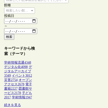
館種
検索したい館種を選択してください
投稿日
～
検索
キーワードから検
索（テーマ）
学術情報流通
4348
デジタル化
4098
デ
ジタルアーカイブ
3349
イベント
3012
災害
2754
オープン
アクセス
2678
電子
書籍
2227
図書館サ
ービス
2178
子ども
2017
学術情報
1947
続きを見る