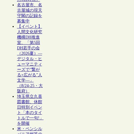
名古屋市、名
古屋城の現天
守閣の記録を
募集中
【イベント】
人間文化研究
機構DH推進
室、「第5回
DH若手の会
（2026夏）―
デジタル・ヒ
ューマニティ
ーズで“繋が
る×広がる”人
文学―」
（8/24-25・大
阪府）
埼玉県立久喜
図書館、休館
日特別イベン
ト「本のタイ
トルで一句!」
を開催
米・ペンシル