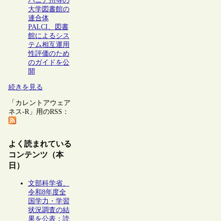
バニア州等の
大学図書館の
連合体
PALCI、図書
館によるシス
テム相互運用
性評価のため
のガイドを公
開
続きを見る
「カレントアウェア
ネス-R」用のRSS：
よく読まれている
コンテンツ（本
日）
文部科学省、
令和8年度全
国学力・学習
状況調査の結
果を公表：読