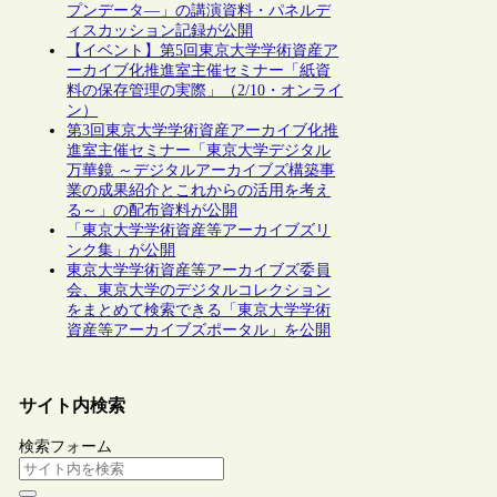
プンデータ―」の講演資料・パネルデ
ィスカッション記録が公開
【イベント】第5回東京大学学術資産ア
ーカイブ化推進室主催セミナー「紙資
料の保存管理の実際」（2/10・オンライ
ン）
第3回東京大学学術資産アーカイブ化推
進室主催セミナー「東京大学デジタル
万華鏡 ～デジタルアーカイブズ構築事
業の成果紹介とこれからの活用を考え
る～」の配布資料が公開
「東京大学学術資産等アーカイブズリ
ンク集」が公開
東京大学学術資産等アーカイブズ委員
会、東京大学のデジタルコレクション
をまとめて検索できる「東京大学学術
資産等アーカイブズポータル」を公開
サイト内検索
検索フォーム