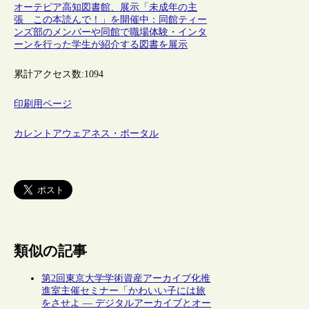
オーテピア高知図書館、展示「未成年の主
張 この本読んで！」を開催中：同館ティー
ンズ部のメンバーや同館で職場体験・インタ
ーンを行った学生が紹介する図書を展示
累計アクセス数:
1094
印刷用ページ
カレントアウェアネス・ポータル
類似の記事
第2回東京大学学術資産アーカイブ化推
進室主催セミナー「かわいい子には旅
をさせよ ― デジタルアーカイブとオー