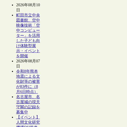
2026年08月10
日
町田市立中央
図書館、空中
映像技術「空
中コンピュー
ター」を活用
した子ども向
け体験型展
示・イベント
を開催
2026年08月07
日
令和8年熊本
地震による文
化財等の被害
が83件に（8
月6日時点）
名古屋市、名
古屋城の現天
守閣の記録を
募集中
【イベント】
人間文化研究