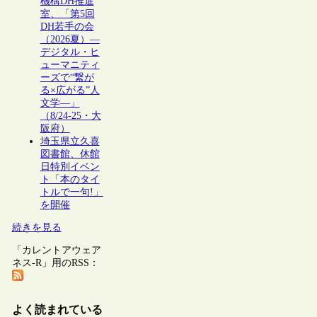
機構DH推進
室、「第5回
DH若手の会
（2026夏）―
デジタル・ヒ
ューマニティ
ーズで“繋が
る×広がる”人
文学―」
（8/24-25・大
阪府）
埼玉県立久喜
図書館、休館
日特別イベン
ト「本のタイ
トルで一句!」
を開催
続きを見る
「カレントアウェア
ネス-R」用のRSS：
よく読まれている