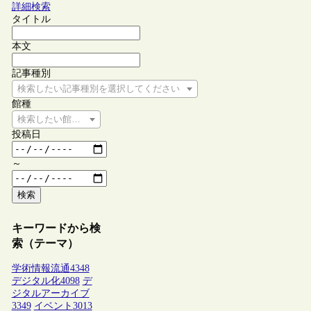
詳細検索
タイトル
本文
記事種別
検索したい記事種別を選択してください
館種
検索したい館種を選択してください
投稿日
～
検索
キーワードから検
索（テーマ）
学術情報流通
4348
デジタル化
4098
デ
ジタルアーカイブ
3349
イベント
3013