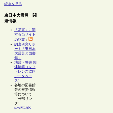
続きを見る
東日本大震災 関
連情報
「災害」に関
する当サイト
の記事
：
調査研究リポ
ート「東日本
大震災と図書
館」
地震・災害 関
連情報（レフ
ァレンス協同
データベー
ス）
各地の図書館
等の被災情報
等について
（外部リン
ク）
saveMLAK