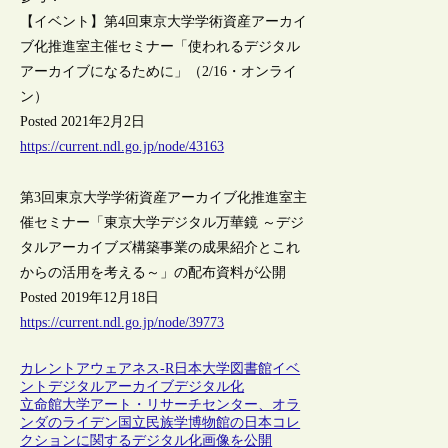
【イベント】第4回東京大学学術資産アーカイ
ブ化推進室主催セミナー「使われるデジタル
アーカイブになるために」（2/16・オンライ
ン）
Posted 2021年2月2日
https://current.ndl.go.jp/node/43163
第3回東京大学学術資産アーカイブ化推進室主
催セミナー「東京大学デジタル万華鏡 ～デジ
タルアーカイブズ構築事業の成果紹介とこれ
からの活用を考える～」の配布資料が公開
Posted 2019年12月18日
https://current.ndl.go.jp/node/39773
カレントアウェアネス-R
日本
大学図書館
イベ
ント
デジタルアーカイブ
デジタル化
立命館大学アート・リサーチセンター、オラ
ンダのライデン国立民族学博物館の日本コレ
クションに関するデジタル化画像を公開