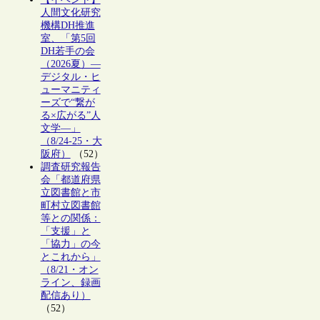
人間文化研究
機構DH推進
室、「第5回
DH若手の会
（2026夏）―
デジタル・ヒ
ューマニティ
ーズで“繋が
る×広がる”人
文学―」
（8/24-25・大
阪府）
（52）
調査研究報告
会「都道府県
立図書館と市
町村立図書館
等との関係：
「支援」と
「協力」の今
とこれから」
（8/21・オン
ライン、録画
配信あり）
（52）