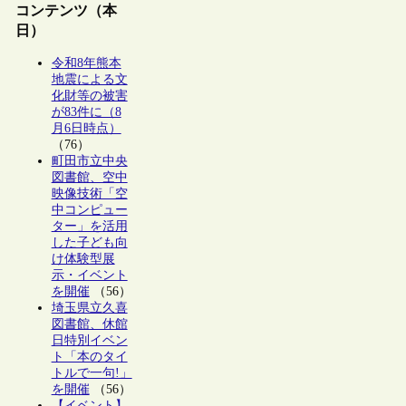
コンテンツ（本
日）
令和8年熊本
地震による文
化財等の被害
が83件に（8
月6日時点）
（76）
町田市立中央
図書館、空中
映像技術「空
中コンピュー
ター」を活用
した子ども向
け体験型展
示・イベント
を開催
（56）
埼玉県立久喜
図書館、休館
日特別イベン
ト「本のタイ
トルで一句!」
を開催
（56）
【イベント】