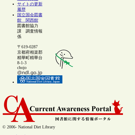
サイトの更新
履歴
国立国会図書
館 関西館
図書館協力
課 調査情報
係
〒619-0287
京都府相楽郡
精華町精華台
8-1-3
chojo
© 2006- National Diet Library