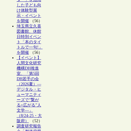
した子ども向
け体験型展
示・イベント
を開催
（56）
埼玉県立久喜
図書館、休館
日特別イベン
ト「本のタイ
トルで一句!」
を開催
（56）
【イベント】
人間文化研究
機構DH推進
室、「第5回
DH若手の会
（2026夏）―
デジタル・ヒ
ューマニティ
ーズで“繋が
る×広がる”人
文学―」
（8/24-25・大
阪府）
（52）
調査研究報告