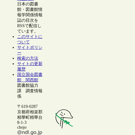
日本の図書
館・図書館情
報学関係情報
誌の目次を
RSSで配信し
ています。
このサイトに
ついて
サイトポリシ
ー
検索の方法
サイトの更新
履歴
国立国会図書
館 関西館
図書館協力
課 調査情報
係
〒619-0287
京都府相楽郡
精華町精華台
8-1-3
chojo