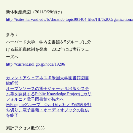
新体制組織図（2011/9/28付け）
http://isites.harvard.edu/fs/docs/icb.topic991404.files/HL%20Organizati
参考：
ハーバード大学、学内図書館を5グループに分
ける新組織体制を発表 2012年には実行フェ
ーズへ
http://current.ndl.go.jp/node/19206
カレントアウェアネス-R
米国
大学図書館
図書
館経営
オープンソースの電子ジャーナル出版システ
ム等を開発するPublic Knowledge Projectにカリ
フォルニア電子図書館が協力へ
米Penguinグループ、OverDrive社との契約を打
ち切り、電子書籍・オーディオブックの提供
を終了
累計アクセス数:
5655