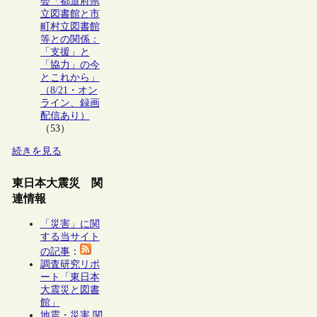
会「都道府県
立図書館と市
町村立図書館
等との関係：
「支援」と
「協力」の今
とこれから」
（8/21・オン
ライン、録画
配信あり）
（53）
続きを見る
東日本大震災 関
連情報
「災害」に関
する当サイト
の記事
：
調査研究リポ
ート「東日本
大震災と図書
館」
地震・災害 関