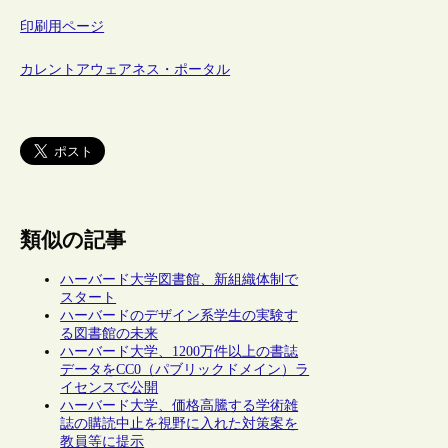
印刷用ページ
カレントアウェアネス・ポータル
類似の記事
ハーバード大学図書館、新組織体制で
スタート
ハーバードのデザイン系学生の実験す
る図書館の未来
ハーバード大学、1200万件以上の書誌
データをCC0（パブリックドメイン）ラ
イセンスで公開
ハーバード大学、価格高騰する学術雑
誌の購読中止を視野に入れた対策案を
教員等に提示