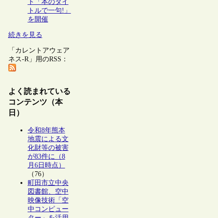
ト「本のタイ
トルで一句!」
を開催
続きを見る
「カレントアウェア
ネス-R」用のRSS：
よく読まれている
コンテンツ（本
日）
令和8年熊本
地震による文
化財等の被害
が83件に（8
月6日時点）
（76）
町田市立中央
図書館、空中
映像技術「空
中コンピュー
ター」を活用