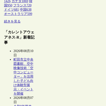
1426
カナダ
1069
韓
国
950
フランス
720
ドイツ
681
中国
638
オーストラリア
599
続きを見る
「カレントアウェ
アネス-R」新着記
事
2026年08月10
日
町田市立中央
図書館、空中
映像技術「空
中コンピュー
ター」を活用
した子ども向
け体験型展
示・イベント
を開催
2026年08月07
日