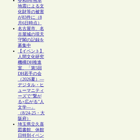
令和8年熊本
地震による文
化財等の被害
が83件に（8
月6日時点）
名古屋市、名
古屋城の現天
守閣の記録を
募集中
【イベント】
人間文化研究
機構DH推進
室、「第5回
DH若手の会
（2026夏）―
デジタル・ヒ
ューマニティ
ーズで“繋が
る×広がる”人
文学―」
（8/24-25・大
阪府）
埼玉県立久喜
図書館、休館
日特別イベン