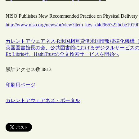
NISO Publishes New Recommended Practice on Physical Del
http://www.niso.org/news/pr/view?item_key=d4d965322bcbe191
カレントアウェアネス-R
米国
相互貸借
米国情報標準化機構（N
英国図書館長の会、公共図書館におけるデジタルサービス
Ex Libris社、HathiTrustの全文検索サービスを開始へ
累計アクセス数:
4813
印刷用ページ
カレントアウェアネス・ポータル