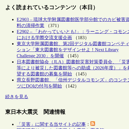
よく読まれているコンテンツ（本日）
E2903 – 琉球大学附属図書館医学部分館でのカビ被害
料の清掃作業
（371）
E2902 – 「わかっていいとも!」：ラーニング・コモン
における学際交流支援企画
（183）
東京大学附属図書館、第2回デジタル図書館コンペテ
ション「東大図書館をデザインせよ！Next Library
Challenge 2030」を開催
（145）
日本図書館協会（JLA）図書館災害対策委員会、「災
等により被災した図書館等への助成（2026年度）」を
望する図書館の募集を開始
（145）
県立長野図書館、「信州デジタルコモンズ」のコンテ
ツにDOIの付与を開始
（142）
続きを見る
東日本大震災 関連情報
「災害」に関する当サイトの記事
：