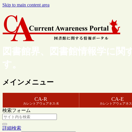
Skip to main content area
図書館界、図書館情報学に関
す。
メインメニュー
CA-R
CA-E
カレントアウェアネス-R
カレントアウェアネス
検索フォーム
詳細検索