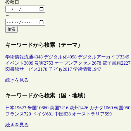
投稿日
～
検索
キーワードから検索（テーマ）
学術情報流通
4348
デジタル化
4098
デジタルアーカイブ
3349
イベント
3009
災害
2753
オープンアクセス
2678
電子書籍
2227
図書館サービス
2178
子ども
2017
学術情報
1947
続きを見る
キーワードから検索（国・地域）
日本
19623
米国
10660
英国
3216
欧州
1426
カナダ
1069
韓国
950
フランス
720
ドイツ
681
中国
638
オーストラリア
599
続きを見る