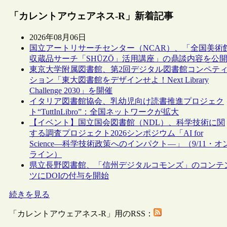
「カレントアウェアネス-R」新着記事
2026年08月06日
国立アートリサーチセンター（NCAR）、「全国美術
収蔵品サーチ「SHŪZŌ」活用講座」の鼎談内容を公
東京大学附属図書館、第2回デジタル図書館コンペテ
ション「東大図書館をデザインせよ！Next Library
Challenge 2030」を開催
イタリア図書館協会、乳幼児向け読書推進プロジェク
ト“TuttInLibro”：全国ネットワークが拡大
【イベント】国立国会図書館（NDL）、科学技術に関
する調査プロジェクト2026シンポジウム「AI for
Science―科学技術政策へのインパクト―」（9/11・オ
ライン）
県立長野図書館、「信州デジタルコモンズ」のコンテ
ツにDOIの付与を開始
続きを見る
「カレントアウェアネス-R」用のRSS：