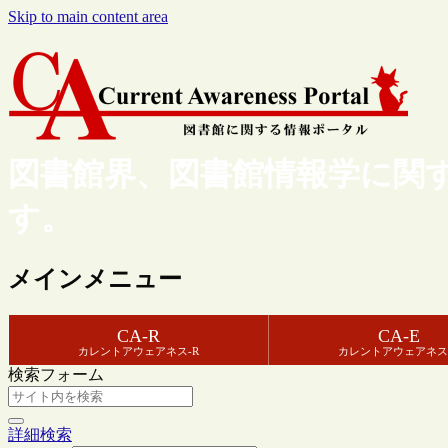
Skip to main content area
図書館界、図書館情報学に関
す。
メインメニュー
CA-R
CA-E
カレントアウェアネス-R
カレントアウェアネス
検索フォーム
詳細検索