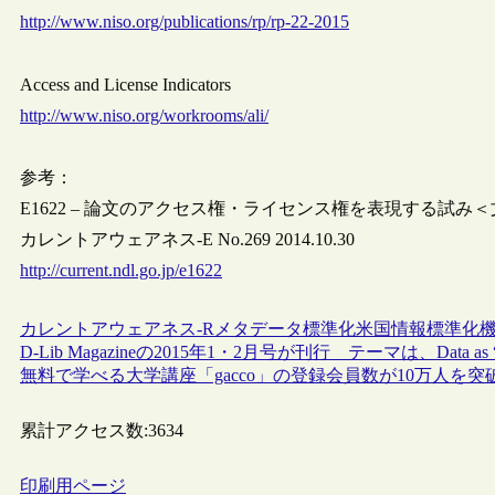
http://www.niso.org/publications/rp/rp-22-2015
Access and License Indicators
http://www.niso.org/workrooms/ali/
参考：
E1622 – 論文のアクセス権・ライセンス権を表現する試み
カレントアウェアネス-E No.269 2014.10.30
http://current.ndl.go.jp/e1622
カレントアウェアネス-R
メタデータ
標準化
米国情報標準化機
D-Lib Magazineの2015年1・2月号が刊行 テーマは、Data as “First-
無料で学べる大学講座「gacco」の登録会員数が10万人を突
累計アクセス数:
3634
印刷用ページ