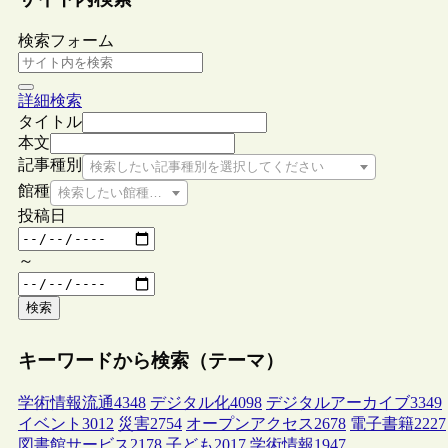
検索フォーム
詳細検索
タイトル
本文
記事種別
検索したい記事種別を選択してください
館種
検索したい館種を選択してください
投稿日
～
検索
キーワードから検索（テーマ）
学術情報流通
4348
デジタル化
4098
デジタルアーカイブ
3349
イベント
3012
災害
2754
オープンアクセス
2678
電子書籍
2227
図書館サービス
2178
子ども
2017
学術情報
1947