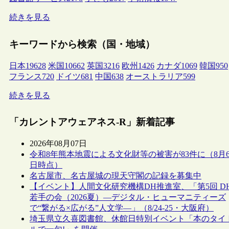
続きを見る
キーワードから検索（国・地域）
日本
19628
米国
10662
英国
3216
欧州
1426
カナダ
1069
韓国
950
フランス
720
ドイツ
681
中国
638
オーストラリア
599
続きを見る
「カレントアウェアネス-R」新着記事
2026年08月07日
令和8年熊本地震による文化財等の被害が83件に（8月
日時点）
名古屋市、名古屋城の現天守閣の記録を募集中
【イベント】人間文化研究機構DH推進室、「第5回 D
若手の会（2026夏）―デジタル・ヒューマニティーズ
で“繋がる×広がる”人文学―」（8/24-25・大阪府）
埼玉県立久喜図書館、休館日特別イベント「本のタイ