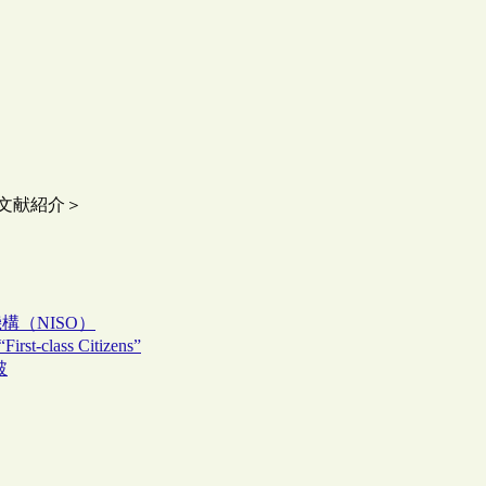
＜文献紹介＞
構（NISO）
class Citizens”
破